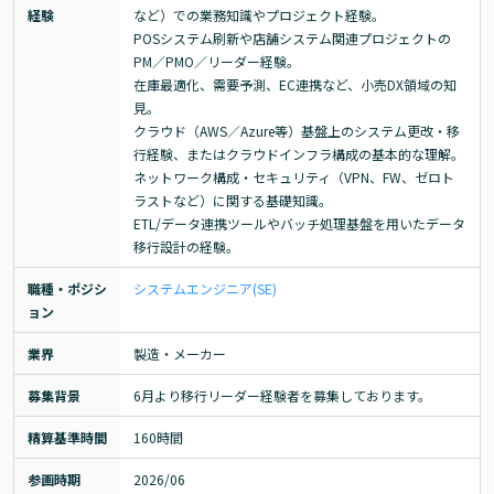
経験
など）での業務知識やプロジェクト経験。

POSシステム刷新や店舗システム関連プロジェクトの
PM／PMO／リーダー経験。

在庫最適化、需要予測、EC連携など、小売DX領域の知
見。

クラウド（AWS／Azure等）基盤上のシステム更改・移
行経験、またはクラウドインフラ構成の基本的な理解。

ネットワーク構成・セキュリティ（VPN、FW、ゼロト
ラストなど）に関する基礎知識。

ETL/データ連携ツールやバッチ処理基盤を用いたデータ
移行設計の経験。
職種・ポジシ
システムエンジニア(SE)
ョン
業界
製造・メーカー
募集背景
6月より移行リーダー経験者を募集しております。
精算基準時間
160時間
参画時期
2026/06