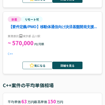
新着
リモート可
【要件定義/PMO】移動体通信向け決済基盤開発支援
案件・求人
業務委託
東京都 品川駅
~ 570,000
円/月額
C++
気になる
詳細を見る
C++
案件の平均単価相場
63
150
平均単価
最高単価
万円
万円