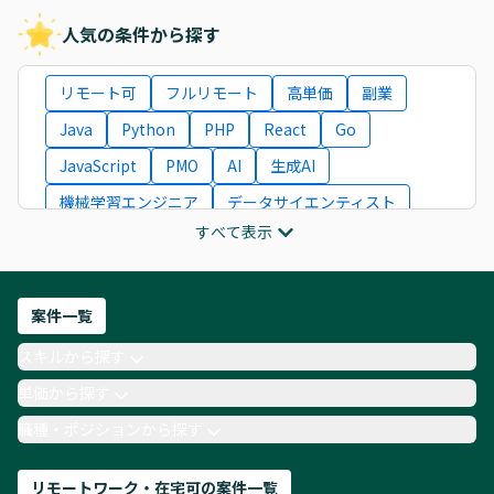
人気の条件から探す
リモート可
フルリモート
高単価
副業
Java
Python
PHP
React
Go
JavaScript
PMO
AI
生成AI
機械学習エンジニア
データサイエンティスト
すべて表示
インフラエンジニア
ITコンサルタント
フロントエンドエンジニア
ネットワークエンジニア
Webディレクター
案件一覧
AIエンジニア
Webデザイナー
スキルから探す
月収100万円 業務委託
COBOL
Ruby
単価から探す
TypeScript
Laravel
AWS
職種・ポジションから探す
リモートワーク・在宅可の案件一覧