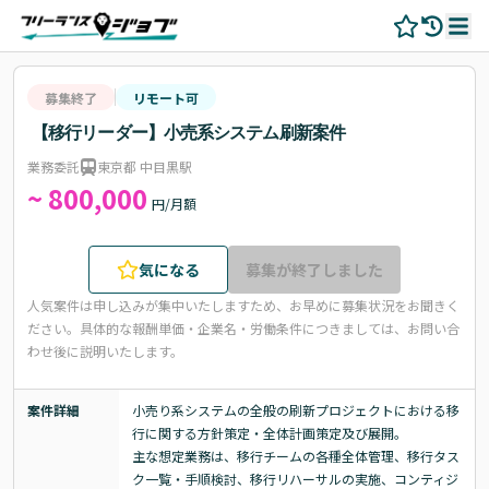
募集終了
リモート可
【移行リーダー】小売系システム刷新案件
業務委託
東京都 中目黒駅
~ 800,000
円/月額
気になる
募集が終了しました
人気案件は申し込みが集中いたしますため、お早めに募集状況をお聞きく
ださい。
具体的な報酬単価・企業名・労働条件につきましては、お問い合
わせ後に説明いたします。
案件詳細
小売り系システムの全般の刷新プロジェクトにおける移
行に関する方針策定・全体計画策定及び展開。

主な想定業務は、移行チームの各種全体管理、移行タス
ク一覧・手順検討、移行リハーサルの実施、コンティジ