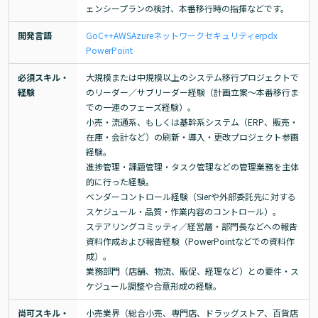
ェンシープランの検討、本番移行時の指揮などです。
開発言語
Go
C++
AWS
Azure
ネットワーク
セキュリティ
erp
dx
PowerPoint
必須スキル・
大規模または中規模以上のシステム移行プロジェクトで
経験
のリーダー／サブリーダー経験（計画立案～本番移行ま
での一連のフェーズ経験）。

小売・流通系、もしくは基幹系システム（ERP、販売・
在庫・会計など）の刷新・導入・更改プロジェクト参画
経験。

進捗管理・課題管理・タスク管理などの管理業務を主体
的に行った経験。

ベンダーコントロール経験（SIerや外部委託先に対する
スケジュール・品質・作業内容のコントロール）。

ステアリングコミッティ／経営層・部門長などへの報告
資料作成および報告経験（PowerPointなどでの資料作
成）。

業務部門（店舗、物流、販促、経理など）との要件・ス
ケジュール調整や合意形成の経験。
尚可スキル・
小売業界（総合小売、専門店、ドラッグストア、百貨店