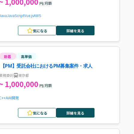
~ 1,000,000
円/月額
Java
JavaScript
Vue.js
AWS
気になる
詳細を見る
新着
高単価
【PM】受託会社におけるPM募集案件・求人
業務委託
東京都
~ 1,000,000
円/月額
C++
AI
AI開発
気になる
詳細を見る