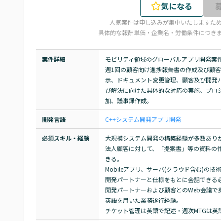
気になる
人気案件は申し込みが集中いたしますた
具体的な報酬単価・企業名・労働条件につき
案件詳細
モビリティ領域のグローバルアプリ開発案件の
週1回の顧客向け進捗報告書の作成及び顧
示、ドキュメント変更管理、顧客及び開発
び解決に向けた具体的な対応の実施、プロ
加、議事録作成。
開発言語
C++
システム開発
アプリ開発
必須スキル・経験
大規模システム開発の構築経験が多数ありか
法人顧客に対して、「提案書」等の資料の
きる。

Mobileアプリ、サーバ(クラウド含む)の技
開発パートナーと仕様をもとに会話できる必
開発パートナーおよび顧客とのWeb会議で
英語を用いた業務遂行経験。

チケット管理は英語で記述・週次MTGは英