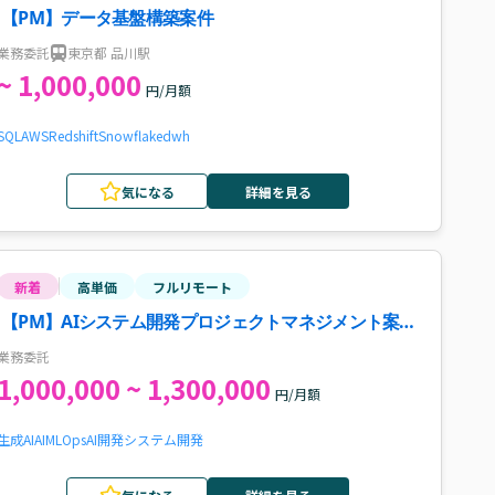
【PM】データ基盤構築案件
業務委託
東京都 品川駅
~ 1,000,000
円/月額
SQL
AWS
Redshift
Snowflake
dwh
気になる
詳細を見る
新着
高単価
フルリモート
【PM】AIシステム開発プロジェクトマネジメント案
件・求人
業務委託
1,000,000 ~ 1,300,000
円/月額
生成AI
AI
MLOps
AI開発
システム開発