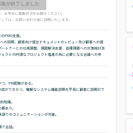
募集が終了しました
め、お早めに募集状況をお聞きください。
ましては、お問い合わせ後に説明いたします。
PMO支援。

客への説明、顧客向け提出ドキュメントのレビュー及び顧客への提
パートナーとの仕様調整、課題解決支援、各種課題への対策検討及
ジェクトの円滑なプロジェクト推進の為に必要となる会議への参
つ、PM経験がある。

作成ができかつ、難解なシステム機能説明を平易に顧客に説明がで
術的知識。

要あり。

英語でのコミュニケーションが可能。

語で会話。