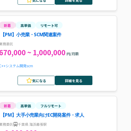
気になる
詳細を見る
新着
高単価
リモート可
【PM】小売業・SCM関連案件
業務委託
670,000 ~ 1,000,000
円/月額
C++
システム開発
scm
気になる
詳細を見る
新着
高単価
フルリモート
【PM】大手小売業向けEC開発案件・求人
業務委託
千葉県 海浜幕張駅