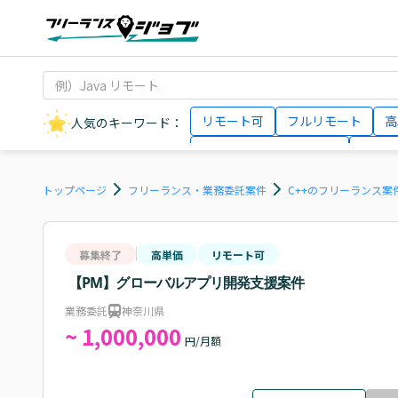
リモート可
フルリモート
高
人気のキーワード：
データサイエンティスト
インフ
AIエンジニア
Webデザイナー
トップページ
フリーランス・業務委託案件
C++のフリーランス案
募集終了
高単価
リモート可
【PM】グローバルアプリ開発支援案件
業務委託
神奈川県
~ 1,000,000
円/月額