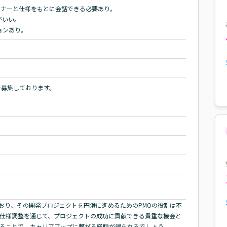
トナーと仕様をもとに会話できる必要あり。

いい。

ョンあり。
を募集しております。
おり、その開発プロジェクトを円滑に進めるためのPMOの役割は不
な仕様調整を通じて、プロジェクトの成功に貢献できる貴重な機会と
わることで、キャリアアップに繋がる経験が得られるでしょう。