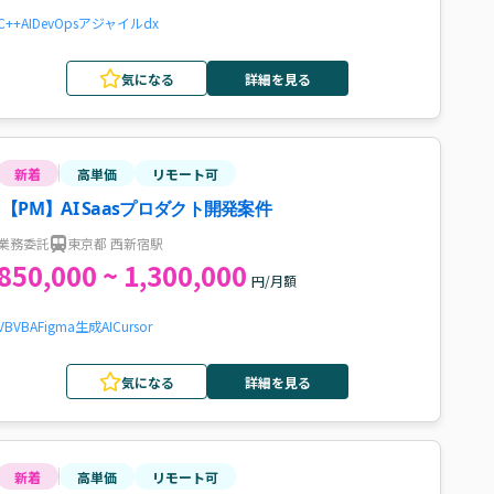
C++
AI
DevOps
アジャイル
dx
気になる
詳細を見る
新着
高単価
リモート可
【PM】AI Saasプロダクト開発案件
業務委託
東京都 西新宿駅
850,000 ~ 1,300,000
円/月額
VB
VBA
Figma
生成AI
Cursor
気になる
詳細を見る
新着
高単価
リモート可