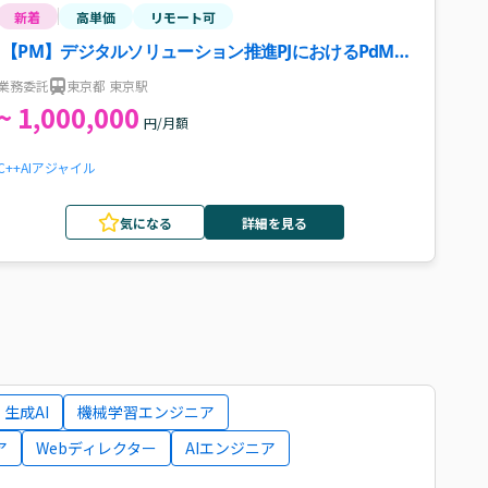
新着
高単価
リモート可
【PM】デジタルソリューション推進PJにおけるPdM案
件・求人
業務委託
東京都 東京駅
~ 1,000,000
円/月額
C++
AI
アジャイル
気になる
詳細を見る
生成AI
機械学習エンジニア
ア
Webディレクター
AIエンジニア