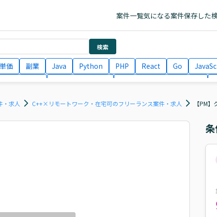
案件一覧
気になる案件
保存した
検索
単価
副業
Java
Python
PHP
React
Go
JavaSc
ラエンジニア
ITコンサルタント
フロントエンドエンジニア
月収100万円 業務委託
COBOL
Ruby
TypeScript
Larav
件・求人
C++×リモートワーク・在宅可のフリーランス案件・求人
【PM】
条