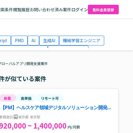
検索条件
閲覧履歴
お問い合わせ済み案件
ログイン
無料会員登録
ript
PMO
AI
生成AI
機械学習エンジニア
ネットワークエンジニア
Webディレクター
el
AWS
グローバルアプリ開発支援案件
件が似ている案件
新着
高単価
リモート可
【PM】ヘルスケア領域デジタルソリューション開発案
件
業務委託
東京都 東京駅
920,000 ~ 1,400,000
円/月額