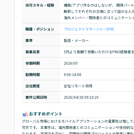
尚可スキル・経験
構築/アプリ作るのはしないが、 開発パー
解釈してそれぞれの立場に立って話せる人が
海外メンバー／関係者とのコミュニケーシ
職種・ポジション
プロジェクトマネージャー(PM)
業界
製造・メーカー
募集背景
5月より長期で参画いただけるPMO経験者
参画時期
2026/05
勤務時間
9:00-18:00
出社頻度
出社リモート併用
案件公開日時
2026/04/28 09:10:25
おすすめポイント
グローバル市場におけるモバイルアプリケーションの重要性は増して
可欠です。 本案件は、海外関係者とのコミュニケーションや技術的
なります。 英語力を活かし、国際的な開発プロジェクトの推進に携