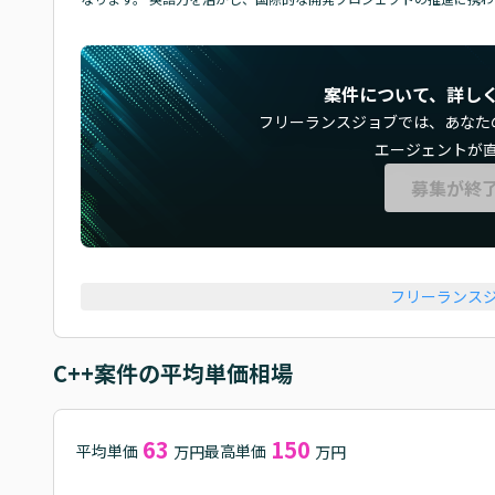
案件について、詳し
フリーランスジョブでは、
あなた
エージェントが
募集が終
フリーランス
C++
案件の平均単価相場
63
150
平均単価
最高単価
万円
万円