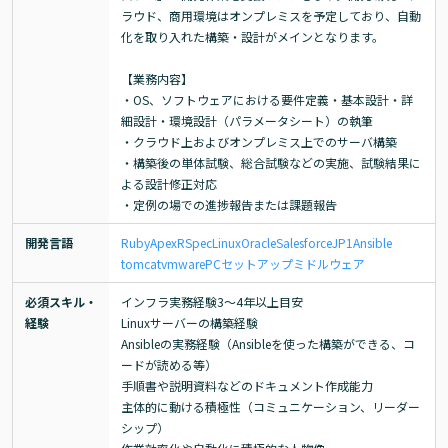
ラウド、商用環境はオンプレミスを予定しており、自動
化を取り入れた構築・設計がメインとなります。

【業務内容】

・OS、ソフトウェアにおける要件定義・基本設計・詳
細設計・環境設計（パラメータシート）の執筆

・クラウド上およびオンプレミス上でのサーバ構築

・構築後の単体試験、総合試験などの実施、試験結果に
よる設計修正対応

・定例の場での進捗報告または課題報告
開発言語
Ruby
Apex
RSpec
Linux
Oracle
Salesforce
JP1
Ansible
tomcat
vmware
PCセットアップ
ミドルウェア
必須スキル・
インフラ実務経験3～4年以上目安

経験
Linuxサーバーの構築経験

Ansibleの実務経験（Ansibleを使った構築ができる、コ
ードが読める等）

手順書や説明資料などのドキュメント作成能力

主体的に動ける積極性（コミュニケーション、リーダー
シップ）
