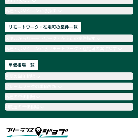
単価から探す
TypeScript
Laravel
AWS
職種・ポジションから探す
リモートワーク・在宅可の案件一覧
スキルからリモートワーク・在宅可の案件探す
職種・ポジションからリモートワーク・在宅可の案件探す
単価相場一覧
言語の単価相場
フレームワークの単価相場
職種の単価相場
AI関連の単価相場