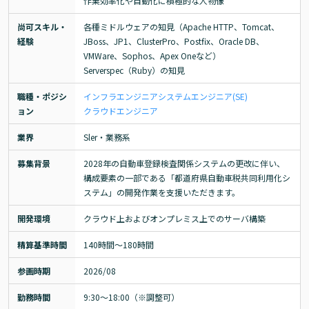
作業効率化や自動化に積極的な人物像
尚可スキル・
各種ミドルウェアの知見（Apache HTTP、Tomcat、
経験
JBoss、JP1、ClusterPro、Postfix、Oracle DB、
VMWare、Sophos、Apex Oneなど）

Serverspec（Ruby）の知見
職種・ポジシ
インフラエンジニア
システムエンジニア(SE)
ョン
クラウドエンジニア
業界
Sler・業務系
募集背景
2028年の自動車登録検査関係システムの更改に伴い、
構成要素の一部である「都道府県自動車税共同利用化シ
ステム」の開発作業を支援いただきます。
開発環境
クラウド上およびオンプレミス上でのサーバ構築
精算基準時間
140時間〜180時間
参画時期
2026/08
勤務時間
9:30～18:00（※調整可）