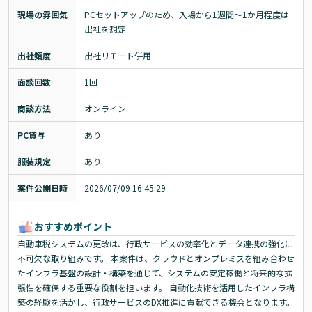
現場の雰囲気
PCセットアップのため、入場から1週間～1か月程度は
出社を想定
出社頻度
出社リモート併用
面談回数
1回
商談方法
オンライン
PC貸与
あり
服装規定
あり
案件公開日時
2026/07/09 16:45:29
おすすめポイント
自動車税システムの更改は、行政サービスの効率化とデータ連携の強化に
不可欠な取り組みです。 本案件は、クラウドとオンプレミスを組み合わせ
たインフラ基盤の設計・構築を通じて、システムの安定稼働と将来的な拡
張性を確保する重要な役割を担います。 自動化技術を活用したインフラ構
築の経験を活かし、行政サービスのDX推進に貢献できる機会となります。