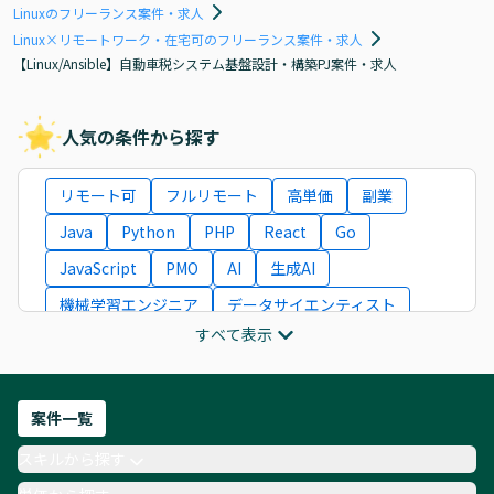
Linuxのフリーランス案件・求人
Linux×リモートワーク・在宅可のフリーランス案件・求人
【Linux/Ansible】自動車税システム基盤設計・構築PJ案件・求人
人気の条件から探す
リモート可
フルリモート
高単価
副業
Java
Python
PHP
React
Go
JavaScript
PMO
AI
生成AI
機械学習エンジニア
データサイエンティスト
すべて表示
インフラエンジニア
ITコンサルタント
フロントエンドエンジニア
ネットワークエンジニア
Webディレクター
案件一覧
AIエンジニア
Webデザイナー
スキルから探す
月収100万円 業務委託
COBOL
Ruby