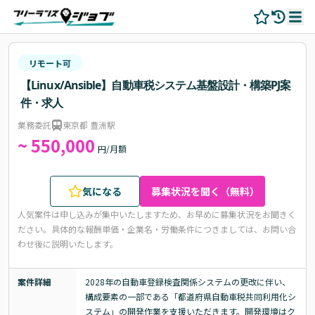
リモート可
【Linux/Ansible】自動車税システム基盤設計・構築PJ案
件・求人
業務委託
東京都 豊洲駅
~ 550,000
円/月額
気になる
募集状況を聞く（無料）
人気案件は申し込みが集中いたしますため、お早めに募集状況をお聞きく
ださい。
具体的な報酬単価・企業名・労働条件につきましては、お問い合
わせ後に説明いたします。
案件詳細
2028年の自動車登録検査関係システムの更改に伴い、
構成要素の一部である「都道府県自動車税共同利用化シ
ステム」の開発作業を支援いただきます。開発環境はク