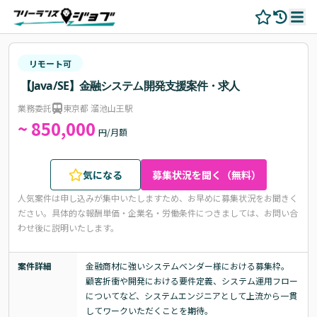
リモート可
【Java/SE】金融システム開発支援案件・求人
業務委託
東京都 溜池山王駅
~ 850,000
円/月額
気になる
募集状況を聞く（無料）
人気案件は申し込みが集中いたしますため、お早めに募集状況をお聞きく
ださい。
具体的な報酬単価・企業名・労働条件につきましては、お問い合
わせ後に説明いたします。
案件詳細
金融商材に強いシステムベンダー様における募集枠。

顧客折衝や開発における要件定義、システム運用フロー
についてなど、システムエンジニアとして上流から一貫
してワークいただくことを期待。
