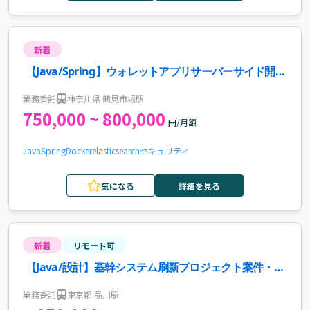
新着
【Java/Spring】ウォレットアプリサーバーサイド開発
案件・求人
業務委託
神奈川県 鶴見市場駅
750,000 ~ 800,000
円/月額
Java
Spring
Docker
elasticsearch
セキュリティ
気になる
詳細を見る
新着
リモート可
【Java/設計】基幹システム刷新プロジェクト案件・求
人
業務委託
東京都 品川駅