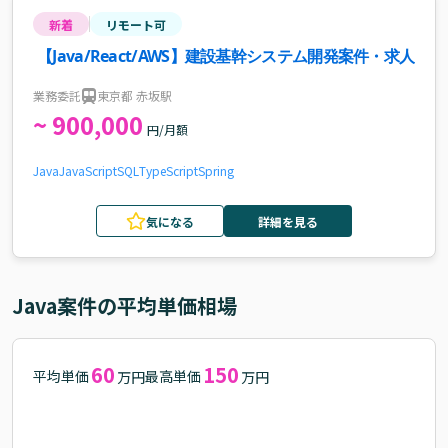
新着
リモート可
【Java/React/AWS】建設基幹システム開発案件・求人
業務委託
東京都 赤坂駅
~ 900,000
円/月額
Java
JavaScript
SQL
TypeScript
Spring
気になる
詳細を見る
Java
案件の平均単価相場
60
150
平均単価
最高単価
万円
万円