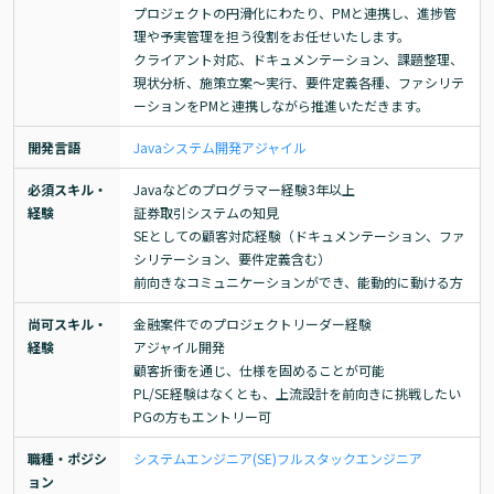
プロジェクトの円滑化にわたり、PMと連携し、進捗管
理や予実管理を担う役割をお任せいたします。

クライアント対応、ドキュメンテーション、課題整理、
現状分析、施策立案～実行、要件定義各種、ファシリテ
ーションをPMと連携しながら推進いただきます。
開発言語
Java
システム開発
アジャイル
必須スキル・
Javaなどのプログラマー経験3年以上

経験
証券取引システムの知見

SEとしての顧客対応経験（ドキュメンテーション、ファ
シリテーション、要件定義含む）

前向きなコミュニケーションができ、能動的に動ける方
尚可スキル・
金融案件でのプロジェクトリーダー経験

経験
アジャイル開発

顧客折衝を通じ、仕様を固めることが可能

PL/SE経験はなくとも、上流設計を前向きに挑戦したい
PGの方もエントリー可
職種・ポジシ
システムエンジニア(SE)
フルスタックエンジニア
ョン