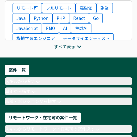
リモート可
フルリモート
高単価
副業
Java
Python
PHP
React
Go
JavaScript
PMO
AI
生成AI
機械学習エンジニア
データサイエンティスト
すべて表示
インフラエンジニア
ITコンサルタント
フロントエンドエンジニア
ネットワークエンジニア
Webディレクター
案件一覧
AIエンジニア
Webデザイナー
スキルから探す
月収100万円 業務委託
COBOL
Ruby
単価から探す
TypeScript
Laravel
AWS
職種・ポジションから探す
リモートワーク・在宅可の案件一覧
スキルからリモートワーク・在宅可の案件探す