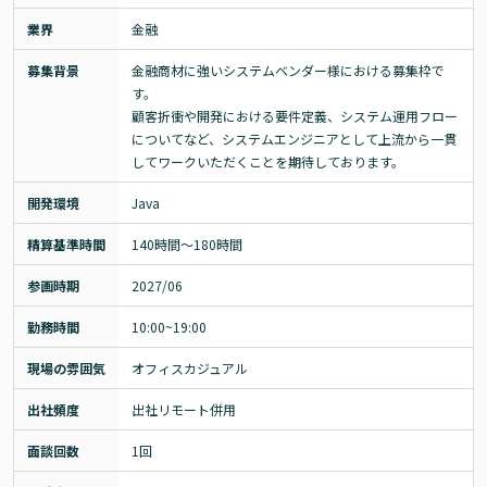
業界
金融
募集背景
金融商材に強いシステムベンダー様における募集枠で
す。

顧客折衝や開発における要件定義、システム運用フロー
についてなど、システムエンジニアとして上流から一貫
してワークいただくことを期待しております。
開発環境
Java
精算基準時間
140時間〜180時間
参画時期
2027/06
勤務時間
10:00~19:00
現場の雰囲気
オフィスカジュアル
出社頻度
出社リモート併用
面談回数
1回