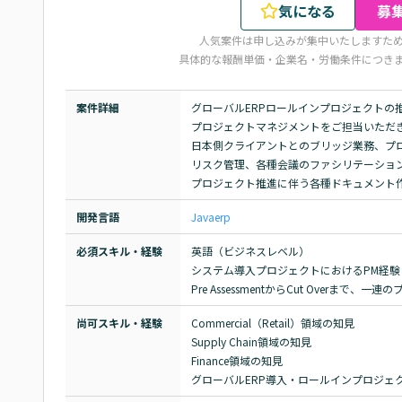
気になる
募
人気案件は申し込みが集中いたしますた
具体的な報酬単価・企業名・労働条件につき
案件詳細
グローバルERPロールインプロジェクトの
プロジェクトマネジメントをご担当いただき
日本側クライアントとのブリッジ業務、プロ
リスク管理、各種会議のファシリテーション
プロジェクト推進に伴う各種ドキュメント
開発言語
Java
erp
必須スキル・経験
英語（ビジネスレベル）

システム導入プロジェクトにおけるPM経験

Pre AssessmentからCut Overま
尚可スキル・経験
Commercial（Retail）領域の知見

Supply Chain領域の知見

Finance領域の知見

グローバルERP導入・ロールインプロジェ