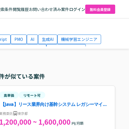
検索条件
閲覧履歴
お問い合わせ済み案件
ログイン
無料会員登録
ript
PMO
AI
生成AI
機械学習エンジニア
ネットワークエンジニア
Webディレクター
el
AWS
件が似ている案件
高単価
リモート可
【Java】リース業界向け基幹システム レガシーマイグ
レーション案件・求人
業務委託
東京都
1,200,000 ~ 1,600,000
円/月額