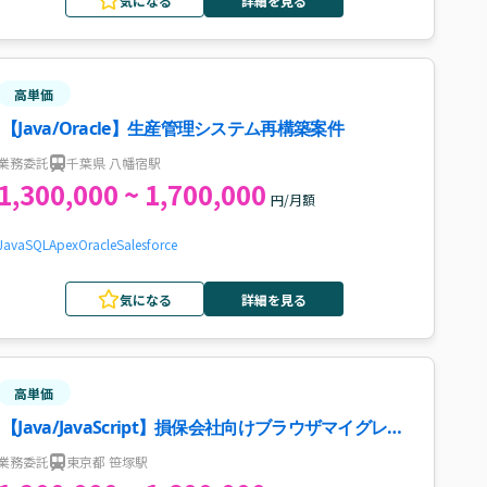
気になる
詳細を見る
高単価
【Java/Oracle】生産管理システム再構築案件
業務委託
千葉県 八幡宿駅
1,300,000 ~ 1,700,000
円/月額
Java
SQL
Apex
Oracle
Salesforce
気になる
詳細を見る
高単価
【Java/JavaScript】損保会社向けブラウザマイグレー
ション対応（上級SE）案件・求人
業務委託
東京都 笹塚駅