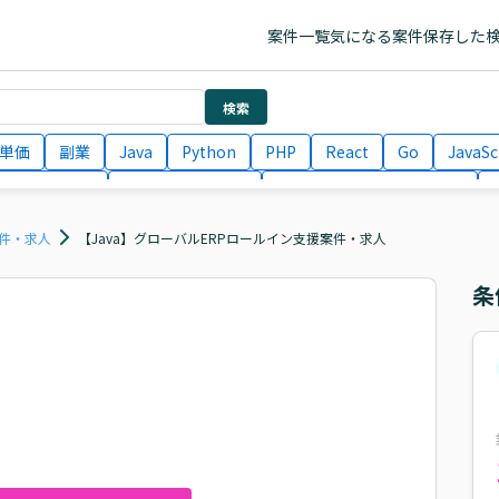
案件一覧
気になる案件
保存した
検索
単価
副業
Java
Python
PHP
React
Go
JavaSc
ラエンジニア
ITコンサルタント
フロントエンドエンジニア
月収100万円 業務委託
COBOL
Ruby
TypeScript
Larav
案件・求人
【Java】グローバルERPロールイン支援案件・求人
条