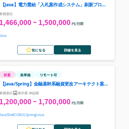
【Java】電力需給「入札案作成システム」刷新プロジ
ェクト案件・求人
業務委託
1,466,000 ~ 1,500,000
円/月額
Java
気になる
詳細を見る
新着
高単価
リモート可
【Java/Spring】金融基幹系融資更改アーキテクト案
件・求人
業務委託
東京都 神田駅
1,200,000 ~ 1,700,000
円/月額
Java
Shell
COBOL
Spring
Linux