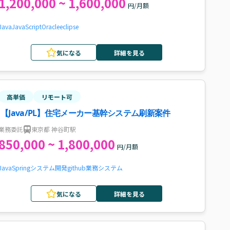
1,200,000 ~ 1,600,000
円/月額
Java
JavaScript
Oracle
eclipse
気になる
詳細を見る
高単価
リモート可
【Java/PL】住宅メーカー基幹システム刷新案件
業務委託
東京都 神谷町駅
850,000 ~ 1,800,000
円/月額
Java
Spring
システム開発
github
業務システム
気になる
詳細を見る