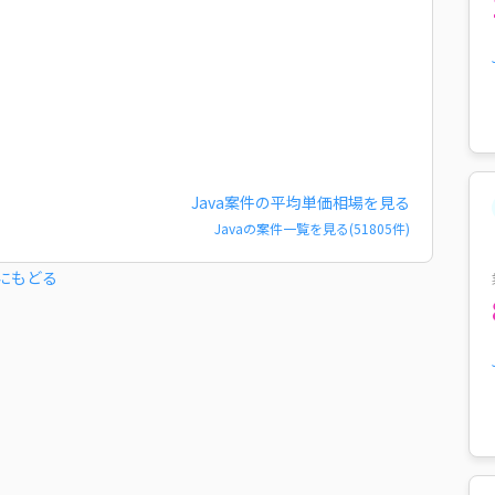
Java
案件の平均単価相場を見る
Java
の案件一覧を見る(
51805
件)
にもどる