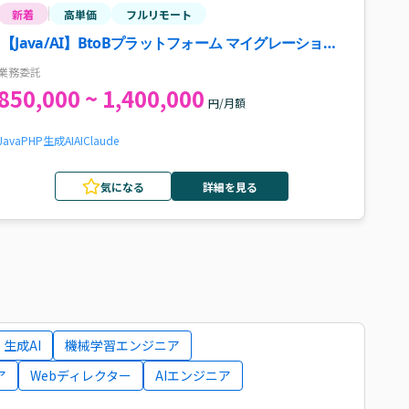
新着
高単価
フルリモート
【Java/AI】BtoBプラットフォーム マイグレーション
シニアSE案件
業務委託
850,000 ~ 1,400,000
円/月額
Java
PHP
生成AI
AI
Claude
気になる
詳細を見る
生成AI
機械学習エンジニア
ア
Webディレクター
AIエンジニア