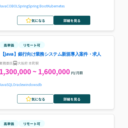
Java
COBOL
Spring
Spring Boot
Kubernetes
気になる
詳細を見る
高単価
リモート可
【Java】銀行向け業務システム新規導入案件・求人
業務委託
大阪府 本町駅
1,300,000 ~ 1,600,000
円/月額
Java
SQL
Oracle
windows
db
気になる
詳細を見る
高単価
リモート可