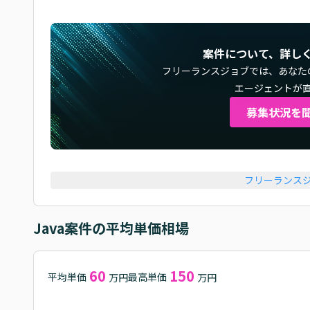
案件について、詳し
フリーランスジョブでは、
あなた
エージェントが
募集状況を
フリーランス
Java
案件の平均単価相場
60
150
平均単価
最高単価
万円
万円