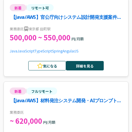
新着
リモート可
【Java/AWS】官公庁向けシステム設計開発支援案件・
求人
業務委託
東京都 田町駅
500,000 ~ 550,000
円/月額
Java
JavaScript
TypeScript
Spring
AngularJS
気になる
詳細を見る
新着
フルリモート
【Java/AWS】材料発注システム開発・AIプロンプト検
証案件・求人
業務委託
~ 620,000
円/月額