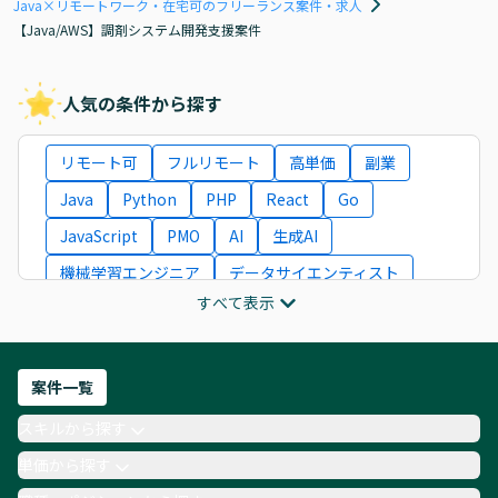
Java×リモートワーク・在宅可のフリーランス案件・求人
【Java/AWS】調剤システム開発支援案件
人気の条件から探す
リモート可
フルリモート
高単価
副業
Java
Python
PHP
React
Go
JavaScript
PMO
AI
生成AI
機械学習エンジニア
データサイエンティスト
すべて表示
インフラエンジニア
ITコンサルタント
フロントエンドエンジニア
ネットワークエンジニア
Webディレクター
案件一覧
AIエンジニア
Webデザイナー
スキルから探す
月収100万円 業務委託
COBOL
Ruby
単価から探す
TypeScript
Laravel
AWS