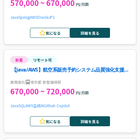
570,000 ~ 670,000
円/月額
Java
Spring
AWS
Oracle
JP1
気になる
詳細を見る
新着
リモート可
【Java/AWS】航空系販売予約システム品質強化支援案
件・求人
業務委託
東京都 新整備場駅
670,000 ~ 720,000
円/月額
Java
SQL
AWS
生成AI
Github Copilot
気になる
詳細を見る