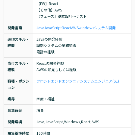
【FW】React

【その他】AWS

【フェーズ】基本設計～テスト
開発言語
Java
JavaScript
React
AWS
windows
システム開発
必須スキル・
Javaの開発経験

経験
調剤システムの業務知識

設計の経験
尚可スキル・
Reactの開発経験

経験
AWSの知見もしくは経験
職種・ポジシ
フロントエンドエンジニア
システムエンジニア(SE)
ョン
業界
医療・福祉
募集背景
増員
開発環境
Java,JavaScript,Windows,React,AWS
精算基準時間
160時間