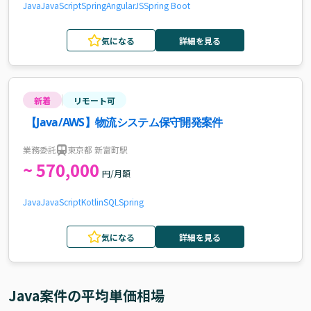
Java
JavaScript
Spring
AngularJS
Spring Boot
気になる
詳細を見る
新着
リモート可
【Java/AWS】物流システム保守開発案件
業務委託
東京都 新富町駅
~ 570,000
円/月額
Java
JavaScript
Kotlin
SQL
Spring
気になる
詳細を見る
Java
案件の平均単価相場