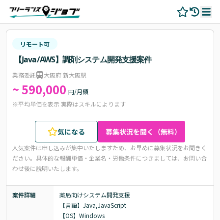
リモート可
【Java/AWS】調剤システム開発支援案件
業務委託
大阪府 新大阪駅
~ 590,000
円/月額
※平均単価を表示 実際はスキルによります
気になる
募集状況を聞く（無料）
人気案件は申し込みが集中いたしますため、お早めに募集状況をお聞きく
ださい。
具体的な報酬単価・企業名・労働条件につきましては、お問い合
わせ後に説明いたします。
案件詳細
薬局向けシステム開発支援

【言語】Java,JavaScript

【OS】Windows
