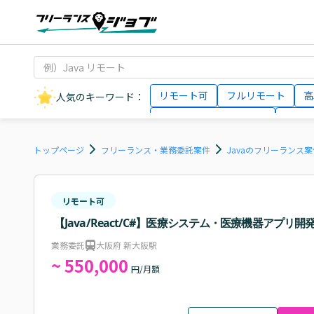
リモート可
フルリモート
高
人気のキーワード：
データサイエンティスト
インフ
AIエンジニア
Webデザイナー
トップページ
フリーランス・業務委託案件
Javaのフリーランス
リモート可
【Java/React/C#】医療システム・医療機器アプリ
業務委託
大阪府 新大阪駅
~ 550,000
円/月額