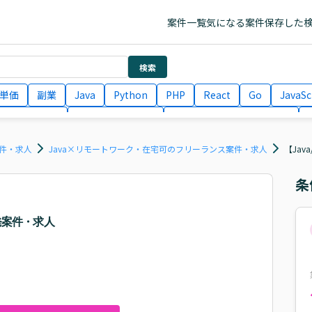
案件一覧
気になる案件
保存した
検索
単価
副業
Java
Python
PHP
React
Go
JavaSc
ラエンジニア
ITコンサルタント
フロントエンドエンジニア
月収100万円 業務委託
COBOL
Ruby
TypeScript
Larav
案件・求人
Java×リモートワーク・在宅可のフリーランス案件・求人
【Jav
条
開発案件・求人