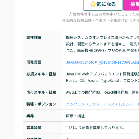
気になる
募
人気案件は申し込みが集中いたしますた
具体的な報酬単価・企業名・労働条件につき
案件詳細
医療システムのオンプレミス環境からクラウ
設計、製造からテストまでを担当し、最長で
また、医療機器(CPAP)アプリのPOC開発
開発言語
Java
JavaScript
C#
TypeScript
React
AWS
Azu
必須スキル・経験
JavaでのWebアプリバックエンド開発経験(5
React、C#、Azure、TypeScript、
尚可スキル・経験
AWS上での開発経験、React開発経験、調
職種・ポジション
バックエンドエンジニア
システムエンジニア(
業界
医療・福祉
募集背景
11月より要員を募集しております。