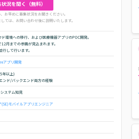
集状況を聞く（無料）
め、お早めに募集状況をお聞きください。
ましては、お問い合わせ後に説明いたします。
ド環境への移行、および医療機器アプリのPOC開発。

12月までの参画が見込まれます。

も並行して行います。
re
アプリ開発
年以上)

フロントエンド/バックエンド両方の経験
剤システム知見
SE)
モバイルアプリエンジニア