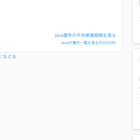
Java
案件の平均単価相場を見る
Java
の案件一覧を見る(
51825
件)
にもどる