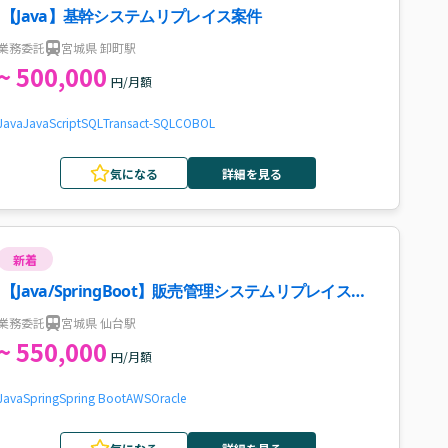
【Java】基幹システムリプレイス案件
業務委託
宮城県 卸町駅
~ 500,000
円/月額
Java
JavaScript
SQL
Transact-SQL
COBOL
気になる
詳細を見る
新着
【Java/SpringBoot】販売管理システムリプレイス案
件
業務委託
宮城県 仙台駅
~ 550,000
円/月額
Java
Spring
Spring Boot
AWS
Oracle