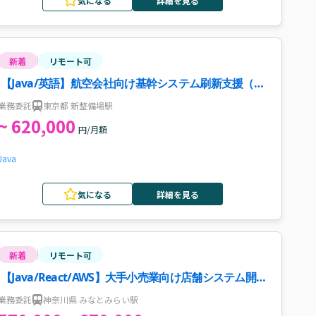
気になる
詳細を見る
新着
リモート可
【Java/英語】航空会社向け基幹システム刷新支援（周
辺システムIF再構築）案件・求人
業務委託
東京都 新整備場駅
~ 620,000
円/月額
Java
気になる
詳細を見る
新着
リモート可
【Java/React/AWS】大手小売業向け店舗システム開発
案件・求人
業務委託
神奈川県 みなとみらい駅