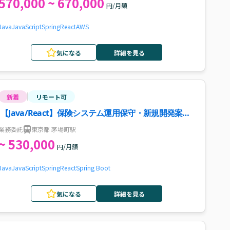
570,000 ~ 670,000
円/月額
Java
JavaScript
Spring
React
AWS
気になる
詳細を見る
新着
リモート可
【Java/React】保険システム運用保守・新規開発案
件・求人
業務委託
東京都 茅場町駅
~ 530,000
円/月額
Java
JavaScript
Spring
React
Spring Boot
気になる
詳細を見る