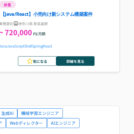
新着
【Java/React】小売向け新システム構築案件
業務委託
神奈川県 新高島駅
~ 720,000
円/月額
Java
JavaScript
Shell
Spring
React
気になる
詳細を見る
生成AI
機械学習エンジニア
ア
Webディレクター
AIエンジニア