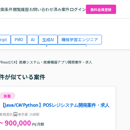
検索条件
閲覧履歴
お問い合わせ済み案件
ログイン
無料会員登録
ript
PMO
AI
生成AI
機械学習エンジニア
ネットワークエンジニア
Webディレクター
el
AWS
a/React/C#】医療システム・医療機器アプリ開発案件・求人
件が似ている案件
新着
【Java/C#/Python】POSレジシステム開発案件・求人
業務委託
東京都 大崎駅
~ 900,000
円/月額