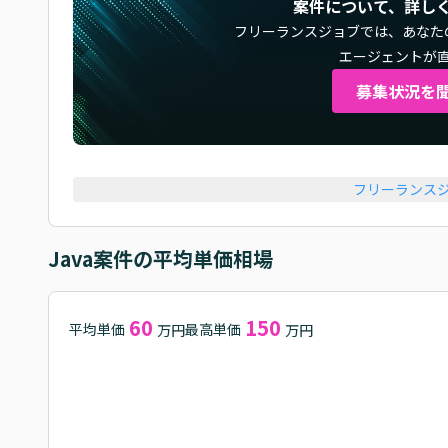
案件について、詳し
フリーランスジョブでは、
あなた
エージェントが
募集状況を
フリーランス
Java
案件の平均単価相場
60
150
平均単価
最高単価
万円
万円