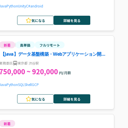
Java
Python
Unity
C#
android
気になる
詳細を見る
新着
高単価
フルリモート
【Java】データ基盤構築・Webアプリケーション開発
案件
業務委託
東京都 渋谷駅
750,000 ~ 920,000
円/月額
Java
Python
SQL
Shell
GCP
気になる
詳細を見る
新着