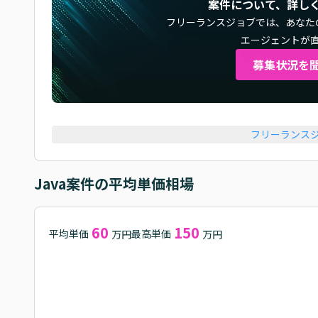
案件について、詳し
フリーランスジョブでは、
あなた
エージェントが
募集状況を
フリーランス
Java
案件の平均単価相場
60
150
平均単価
最高単価
万円
万円