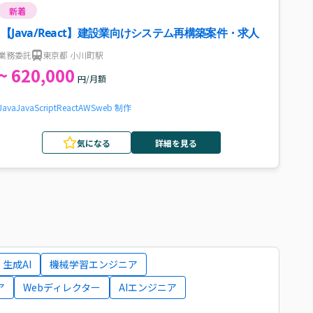
新着
【Java/React】建設業向けシステム再構築案件・求人
業務委託
東京都 小川町駅
~ 620,000
円/月額
Java
JavaScript
React
AWS
web 制作
気になる
詳細を見る
生成AI
機械学習エンジニア
ア
Webディレクター
AIエンジニア