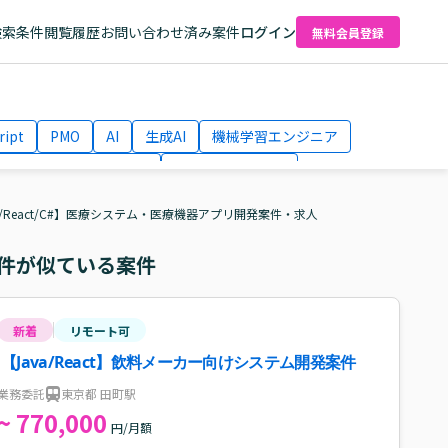
検索条件
閲覧履歴
お問い合わせ済み案件
ログイン
無料会員登録
ript
PMO
AI
生成AI
機械学習エンジニア
ネットワークエンジニア
Webディレクター
el
AWS
a/React/C#】医療システム・医療機器アプリ開発案件・求人
件が似ている案件
新着
リモート可
【Java/React】飲料メーカー向けシステム開発案件
業務委託
東京都 田町駅
~ 770,000
円/月額