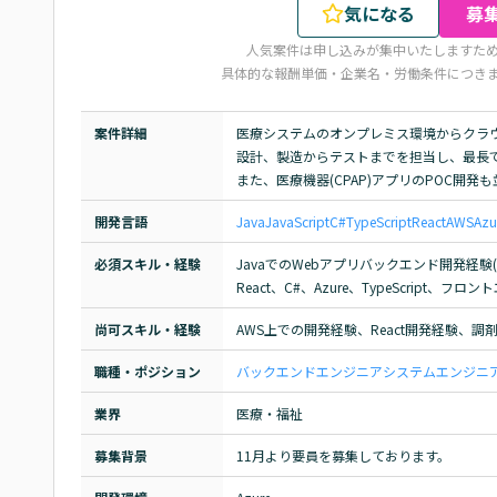
気になる
募
人気案件は申し込みが集中いたしますた
具体的な報酬単価・企業名・労働条件につき
案件詳細
医療システムのオンプレミス環境からクラウ
設計、製造からテストまでを担当し、最長で
また、医療機器(CPAP)アプリのPOC開発
開発言語
Java
JavaScript
C#
TypeScript
React
AWS
Azu
必須スキル・経験
JavaでのWebアプリバックエンド開発経験(5
React、C#、Azure、TypeScript、
尚可スキル・経験
AWS上での開発経験、React開発経験、調
職種・ポジション
バックエンドエンジニア
システムエンジニア(
業界
医療・福祉
募集背景
11月より要員を募集しております。