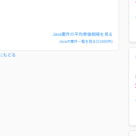
Java
案件の平均単価相場を見る
Java
の案件一覧を見る(
51800
件)
にもどる