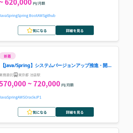
~ 620,000
円/月額
Java
Spring
Spring Boot
AWS
github
気になる
詳細を見る
新着
【Java/Spring】システムバージョンアップ推進・開発
支援案件・求人
業務委託
東京都 池袋駅
570,000 ~ 720,000
円/月額
Java
Spring
AWS
Oracle
JP1
気になる
詳細を見る