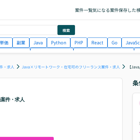
案件一覧
気になる案件
保存した
検索
単価
副業
Java
Python
PHP
React
Go
JavaSc
ラエンジニア
ITコンサルタント
フロントエンドエンジニア
月収100万円 業務委託
COBOL
Ruby
TypeScript
Larav
案件・求人
Java×リモートワーク・在宅可のフリーランス案件・求人
【Jav
条
開発案件・求人