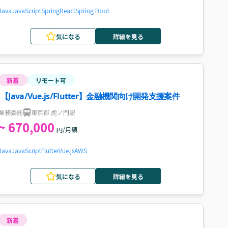
Java
JavaScript
Spring
React
Spring Boot
気になる
詳細を見る
新着
リモート可
【Java/Vue.js/Flutter】金融機関向け開発支援案件
業務委託
東京都 虎ノ門駅
~ 670,000
円/月額
Java
JavaScript
Flutter
Vue.js
AWS
気になる
詳細を見る
新着