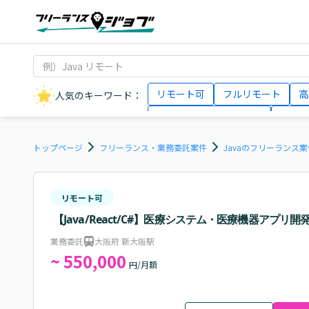
リモート可
フルリモート
高
人気のキーワード：
データサイエンティスト
インフ
AIエンジニア
Webデザイナー
トップページ
フリーランス・業務委託案件
Javaのフリーランス
リモート可
【Java/React/C#】医療システム・医療機器アプリ
業務委託
大阪府 新大阪駅
~ 550,000
円/月額