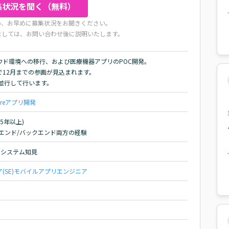
集状況を聞く（無料）
め、お早めに募集状況をお聞きください。
ましては、お問い合わせ後に説明いたします。
ド環境への移行、および医療機器アプリのPOC開発。

12月までの参画が見込まれます。

も並行して行います。
re
アプリ開発
年以上)

フロントエンド/バックエンド両方の経験
剤システム知見
SE)
モバイルアプリエンジニア