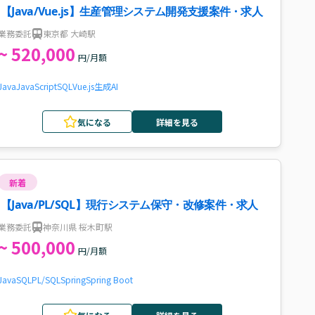
【Java/Vue.js】生産管理システム開発支援案件・求人
業務委託
東京都 大崎駅
~ 520,000
円/月額
Java
JavaScript
SQL
Vue.js
生成AI
気になる
詳細を見る
新着
【Java/PL/SQL】現行システム保守・改修案件・求人
業務委託
神奈川県 桜木町駅
~ 500,000
円/月額
Java
SQL
PL/SQL
Spring
Spring Boot