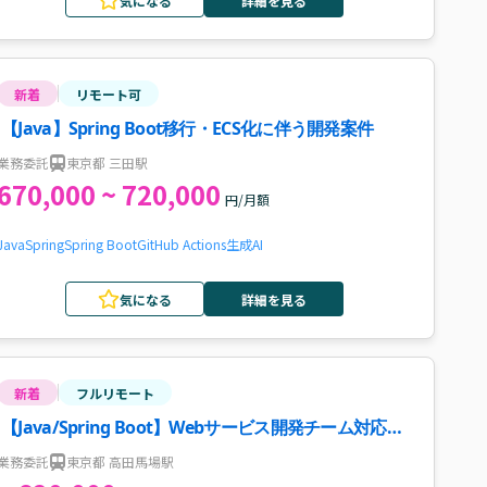
気になる
詳細を見る
新着
リモート可
【Java】Spring Boot移行・ECS化に伴う開発案件
業務委託
東京都 三田駅
670,000 ~ 720,000
円/月額
Java
Spring
Spring Boot
GitHub Actions
生成AI
気になる
詳細を見る
新着
フルリモート
【Java/Spring Boot】Webサービス開発チーム対応案
件・求人
業務委託
東京都 高田馬場駅