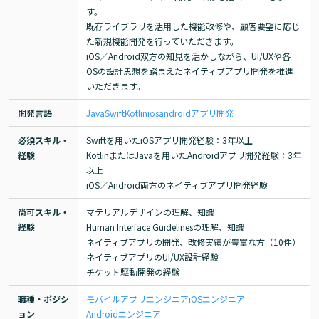
す。

既存ライブラリを活用した機能改修や、顧客要望に応じ
た新規機能開発を行っていただきます。

iOS／Android双方の知見を活かしながら、UI/UXや各
OSの設計思想を踏まえたネイティブアプリ開発を推進
いただきます。
開発言語
Java
Swift
Kotlin
ios
android
アプリ開発
必須スキル・
Swiftを用いたiOSアプリ開発経験：3年以上

経験
KotlinまたはJavaを用いたAndroidアプリ開発経験：3年
以上

iOS／Android両方のネイティブアプリ開発経験
尚可スキル・
マテリアルデザインの理解、知識

経験
Human Interface Guidelinesの理解、知識

ネイティブアプリの開発、改修実績が豊富な方（10件）

ネイティブアプリのUI/UX設計経験

チケット駆動開発の経験
職種・ポジシ
モバイルアプリエンジニア
iOSエンジニア
ョン
Androidエンジニア