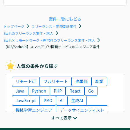
案件一覧にもどる
トップページ
フリーランス・業務委託案件
Swiftのフリーランス案件・求人
Swift×リモートワーク・在宅可のフリーランス案件・求人
【iOS/Android】スマホアプリ開発サービスのエンジニア案件
人気の条件から探す
リモート可
フルリモート
高単価
副業
Java
Python
PHP
React
Go
JavaScript
PMO
AI
生成AI
機械学習エンジニア
データサイエンティスト
すべて表示
インフラエンジニア
ITコンサルタント
フロントエンドエンジニア