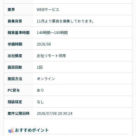
業界
WEBサービス
募集背景
11月より要員を募集しております。
精算基準時間
140時間〜180時間
参画時期
2026/08
出社頻度
出社リモート併用
面談回数
1回
商談方法
オンライン
PC貸与
あり
服装規定
なし
案件公開日時
2026/07/08 20:30:24
おすすめポイント