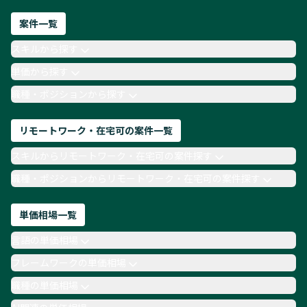
ネットワークエンジニア
Webディレクター
案件一覧
AIエンジニア
Webデザイナー
スキルから探す
月収100万円 業務委託
COBOL
Ruby
単価から探す
TypeScript
Laravel
AWS
職種・ポジションから探す
リモートワーク・在宅可の案件一覧
スキルからリモートワーク・在宅可の案件探す
職種・ポジションからリモートワーク・在宅可の案件探す
単価相場一覧
言語の単価相場
フレームワークの単価相場
職種の単価相場