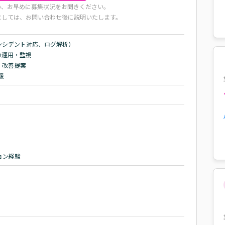
め、お早めに募集状況をお聞きください。
ましては、お問い合わせ後に説明いたします。
ンシデント対応、ログ解析）

の運用・監視

改善提案

援
ョン経験