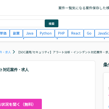
案件一覧
気になる案件
保存した
検索
単価
副業
Java
Python
PHP
React
Go
JavaSc
ラエンジニア
ITコンサルタント
フロントエンドエンジニア
月収100万円 業務委託
COBOL
Ruby
TypeScript
Larav
件・求人
【SOC運用/セキュリティ】アラート分析・インシデント対応案件・求
条
ント対応案件・求人
集状況を聞く（無料）