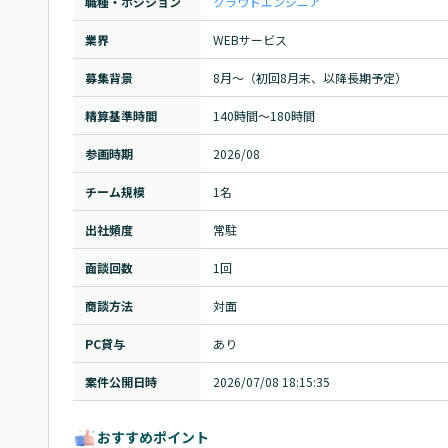
職種・ポジション
クラウドエンジニア
業界
WEBサービス
募集背景
8月～（初回8月末、以降長期予定）
精算基準時間
140時間〜180時間
参画時期
2026/08
チーム規模
1名
出社頻度
常駐
面談回数
1回
商談方法
対面
PC貸与
あり
案件公開日時
2026/07/08 18:15:35
おすすめポイント