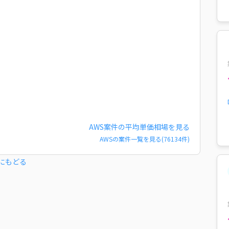
AWS
案件の平均単価相場を見る
AWS
の案件一覧を見る(
76134
件)
にもどる