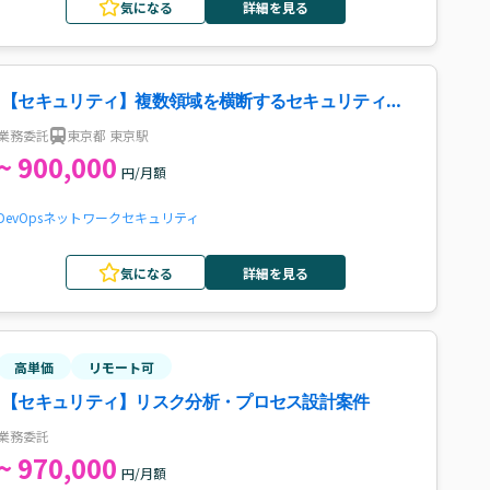
気になる
詳細を見る
【セキュリティ】複数領域を横断するセキュリティ施
策推進案件
業務委託
東京都 東京駅
~ 900,000
円/月額
DevOps
ネットワーク
セキュリティ
気になる
詳細を見る
高単価
リモート可
【セキュリティ】リスク分析・プロセス設計案件
業務委託
~ 970,000
円/月額