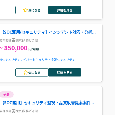
気になる
詳細を見る
【SOC運用/セキュリティ】インシデント対応・分析案
件
業務委託
東京都 勝どき駅
~ 850,000
円/月額
AI
セキュリティ
サイバーセキュリティ
情報セキュリティ
気になる
詳細を見る
新着
【SOC運用】セキュリティ監視・品質改善提案案件・
求人
業務委託
東京都 勝どき駅