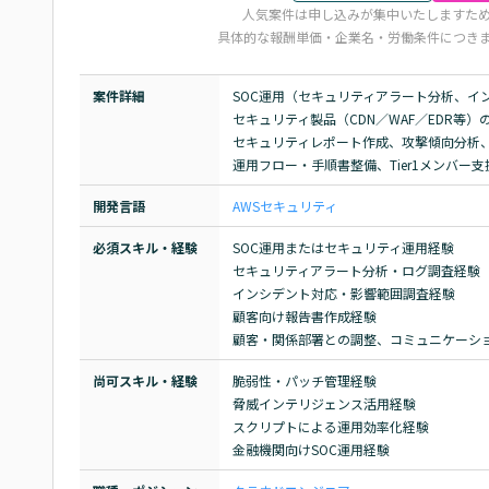
人気案件は申し込みが集中いたしますた
具体的な報酬単価・企業名・労働条件につき
案件詳細
SOC運用（セキュリティアラート分析、イ
セキュリティ製品（CDN／WAF／EDR等）
セキュリティレポート作成、攻撃傾向分析、
運用フロー・手順書整備、Tier1メンバー支
開発言語
AWS
セキュリティ
必須スキル・経験
SOC運用またはセキュリティ運用経験

セキュリティアラート分析・ログ調査経験

インシデント対応・影響範囲調査経験

顧客向け報告書作成経験

顧客・関係部署との調整、コミュニケーシ
尚可スキル・経験
脆弱性・パッチ管理経験

脅威インテリジェンス活用経験

スクリプトによる運用効率化経験

金融機関向けSOC運用経験