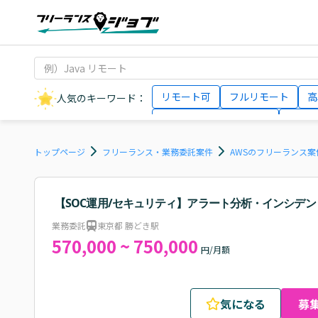
リモート可
フルリモート
高
人気のキーワード：
データサイエンティスト
インフ
AIエンジニア
Webデザイナー
トップページ
フリーランス・業務委託案件
AWSのフリーランス案
【SOC運用/セキュリティ】アラート分析・インシデ
業務委託
東京都 勝どき駅
570,000 ~ 750,000
円/月額
気になる
募