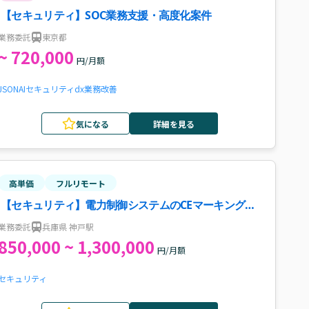
【セキュリティ】SOC業務支援・高度化案件
業務委託
東京都
~ 720,000
円/月額
JSON
AI
セキュリティ
dx
業務改善
気になる
詳細を見る
高単価
フルリモート
【セキュリティ】電力制御システムのCEマーキング取
得支援案件・求人
業務委託
兵庫県 神戸駅
850,000 ~ 1,300,000
円/月額
セキュリティ