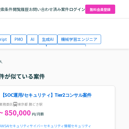
検索条件
閲覧履歴
お問い合わせ済み案件
ログイン
無料会員登録
ript
PMO
AI
生成AI
機械学習エンジニア
ネットワークエンジニア
Webディレクター
el
AWS
人
件が似ている案件
【SOC運用/セキュリティ】Tier2コンサル案件
業務委託
東京都 勝どき駅
~ 850,000
円/月額
AWS
AI
セキュリティ
サイバーセキュリティ
情報セキュリティ