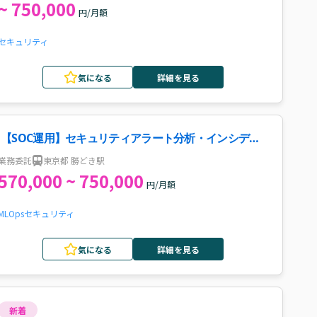
~ 750,000
円/月額
セキュリティ
気になる
詳細を見る
【SOC運用】セキュリティアラート分析・インシデン
ト対応案件・求人
業務委託
東京都 勝どき駅
570,000 ~ 750,000
円/月額
MLOps
セキュリティ
気になる
詳細を見る
新着