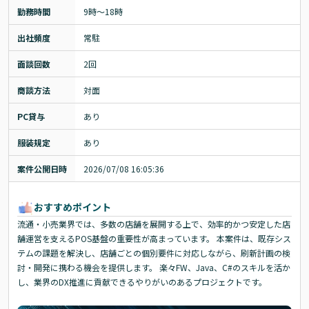
勤務時間
9時～18時
出社頻度
常駐
面談回数
2回
商談方法
対面
PC貸与
あり
服装規定
あり
案件公開日時
2026/07/08 16:05:36
おすすめポイント
流通・小売業界では、多数の店舗を展開する上で、効率的かつ安定した店
舗運営を支えるPOS基盤の重要性が高まっています。 本案件は、既存シス
テムの課題を解決し、店舗ごとの個別要件に対応しながら、刷新計画の検
討・開発に携わる機会を提供します。 楽々FW、Java、C#のスキルを活か
し、業界のDX推進に貢献できるやりがいのあるプロジェクトです。