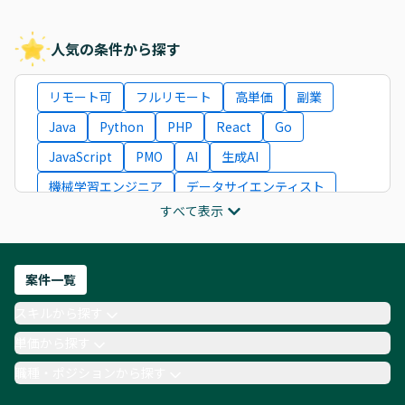
人気の条件から探す
リモート可
フルリモート
高単価
副業
Java
Python
PHP
React
Go
JavaScript
PMO
AI
生成AI
機械学習エンジニア
データサイエンティスト
すべて表示
インフラエンジニア
ITコンサルタント
フロントエンドエンジニア
ネットワークエンジニア
Webディレクター
案件一覧
AIエンジニア
Webデザイナー
スキルから探す
月収100万円 業務委託
COBOL
Ruby
単価から探す
TypeScript
Laravel
AWS
職種・ポジションから探す