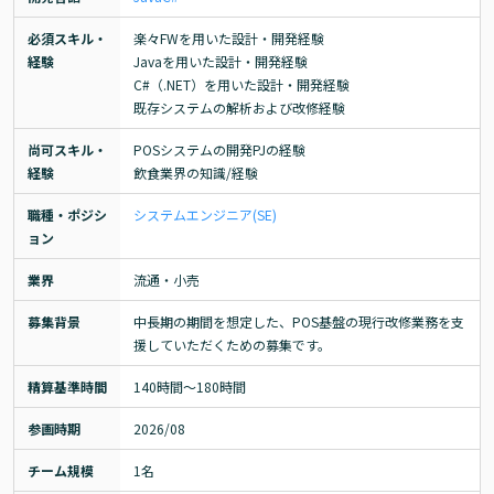
必須スキル・
楽々FWを用いた設計・開発経験

経験
Javaを用いた設計・開発経験

C#（.NET）を用いた設計・開発経験

既存システムの解析および改修経験
尚可スキル・
POSシステムの開発PJの経験

経験
飲食業界の知識/経験
職種・ポジシ
システムエンジニア(SE)
ョン
業界
流通・小売
募集背景
中長期の期間を想定した、POS基盤の現行改修業務を支
援していただくための募集です。
精算基準時間
140時間〜180時間
参画時期
2026/08
チーム規模
1名