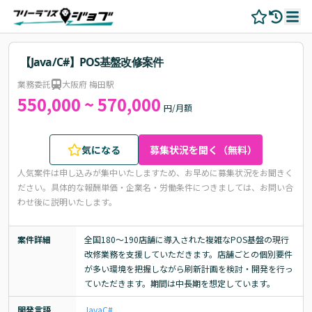
【Java/C#】POS基盤改修案件
業務委託
大阪府 梅田駅
550,000 ~ 570,000
円/月額
気になる
募集状況を聞く（無料）
人気案件は申し込みが集中いたしますため、お早めに募集状況をお聞きく
ださい。
具体的な報酬単価・企業名・労働条件につきましては、お問い合
わせ後に説明いたします。
案件詳細
全国180～190店舗に導入された複雑なPOS基盤の現行
改修業務を支援していただきます。店舗ごとの個別要件
が多い環境を把握しながら刷新計画を検討・開発を行っ
ていただきます。期間は中長期を想定しています。
開発言語
Java
C#