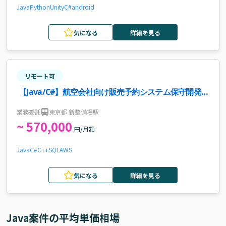
Java
Python
Unity
C#
android
気になる
詳細を見る
リモート可
【Java/C#】航空会社向け販売予約システム保守開発案
件・求人
業務委託
東京都 新整備場駅
~ 570,000
円/月額
Java
C#
C++
SQL
AWS
気になる
詳細を見る
Java
案件の平均単価相場