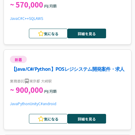
~ 570,000
円/月額
Java
C#
C++
SQL
AWS
気になる
詳細を見る
新着
【Java/C#/Python】POSレジシステム開発案件・求人
業務委託
東京都 大崎駅
~ 900,000
円/月額
Java
Python
Unity
C#
android
気になる
詳細を見る