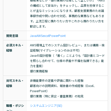
験結果などが「銀行業務の仕様として正しいか」「AWS
の構成として妥当か」をチェックし、品質を担保するこ
とが主なミッションになります。顧客支援業務のため議
事録作成や問い合わせ対応、事務的な業務などもありま
す。上流工程に携わりたい方やこれから携わりたい方を
歓迎します。
開発言語
Java
AWS
excel
PowerPoint
必須スキル・
AWS環境上でのシステム設計レビュー、または構築・検
経験
証経験(マイグレーションのみは不可)

Javaの設計経験（「書く」ことよりも「設計書とコード
を照らし合わせて、仕様の矛盾や不備を指摘できる」能
力を重視）

銀行業務経験
尚可スキル・
非機能要件の定義や評価に関わった経験

経験
顧客向けの説明資料、報告書の作成経験（Excel、
PowerPoint）

銀行業務（特に貸出・審査業務）の知見
職種・ポジシ
システムエンジニア(SE)
ョン