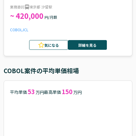
件
業務委託
東京都 汐留駅
~ 420,000
円/月額
COBOL
JCL
気になる
詳細を見る
COBOL
案件の平均単価相場
53
150
平均単価
最高単価
万円
万円