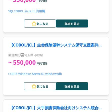
円/月額
SQL
COBOL
Linux
JCL
汎用機
気になる
詳細を見る
【COBOL/JCL】生命保険基幹システム保守支援案件・
求人
業務委託
埼玉県 与野駅
~ 550,000
円/月額
COBOL
Windows Server
JCL
windows
db
気になる
詳細を見る
【COBOL/JCL】大手損害保険会社向けシステム統合案