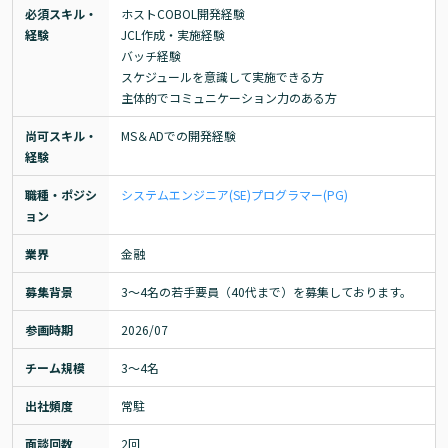
必須スキル・
ホストCOBOL開発経験

経験
JCL作成・実施経験

バッチ経験

スケジュールを意識して実施できる方

主体的でコミュニケーション力のある方
尚可スキル・
MS＆ADでの開発経験
経験
職種・ポジシ
システムエンジニア(SE)
プログラマー(PG)
ョン
業界
金融
募集背景
3～4名の若手要員（40代まで）を募集しております。
参画時期
2026/07
チーム規模
3～4名
出社頻度
常駐
面談回数
2回