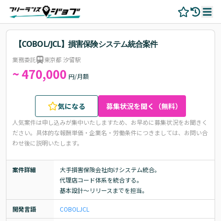
【COBOL/JCL】損害保険システム統合案件
業務委託
東京都 汐留駅
~ 470,000
円/月額
気になる
募集状況を聞く（無料）
人気案件は申し込みが集中いたしますため、お早めに募集状況をお聞きく
ださい。
具体的な報酬単価・企業名・労働条件につきましては、お問い合
わせ後に説明いたします。
案件詳細
大手損害保険会社向けシステム統合。

代理店コード体系を統合する。

基本設計～リリースまでを担当。
開発言語
COBOL
JCL