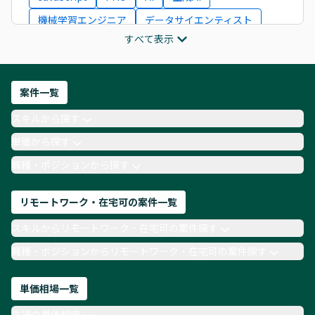
機械学習エンジニア
データサイエンティスト
すべて表示
インフラエンジニア
ITコンサルタント
フロントエンドエンジニア
ネットワークエンジニア
Webディレクター
案件一覧
AIエンジニア
Webデザイナー
スキルから探す
月収100万円 業務委託
COBOL
Ruby
単価から探す
TypeScript
Laravel
AWS
職種・ポジションから探す
リモートワーク・在宅可の案件一覧
スキルからリモートワーク・在宅可の案件探す
職種・ポジションからリモートワーク・在宅可の案件探す
単価相場一覧
言語の単価相場