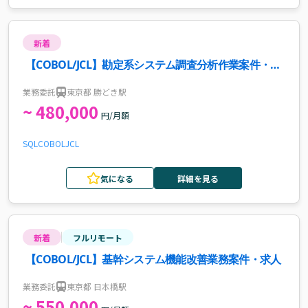
新着
【COBOL/JCL】勘定系システム調査分析作業案件・求
人
業務委託
東京都 勝どき駅
~ 480,000
円/月額
SQL
COBOL
JCL
気になる
詳細を見る
新着
フルリモート
【COBOL/JCL】基幹システム機能改善業務案件・求人
業務委託
東京都 日本橋駅
~ 550,000