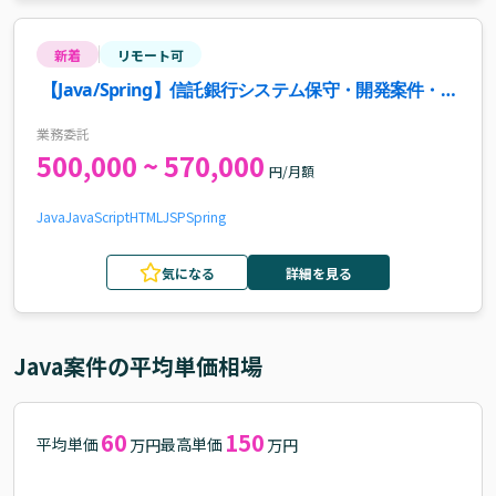
新着
リモート可
【Java/Spring】信託銀行システム保守・開発案件・求
人
業務委託
500,000 ~ 570,000
円/月額
Java
JavaScript
HTML
JSP
Spring
気になる
詳細を見る
Java
案件の平均単価相場
60
150
平均単価
最高単価
万円
万円