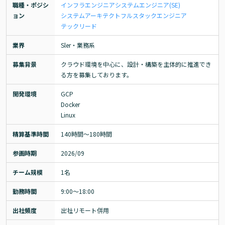
職種・ポジシ
インフラエンジニア
システムエンジニア(SE)
ョン
システムアーキテクト
フルスタックエンジニア
テックリード
業界
Sler・業務系
募集背景
クラウド環境を中心に、設計・構築を主体的に推進でき
る方を募集しております。
開発環境
GCP

Docker

Linux
精算基準時間
140時間〜180時間
参画時期
2026/09
チーム規模
1名
勤務時間
9:00～18:00
出社頻度
出社リモート併用