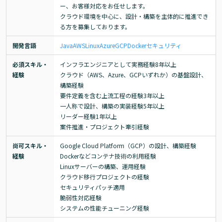
ー、お客様対応をお任せします。

クラウド環境を中心に、設計・構築を主体的に推進でき
る方を募集しております。
開発言語
Java
AWS
Linux
Azure
GCP
Docker
セキュリティ
必須スキル・
インフラエンジニアとして実務経験8年以上

経験
クラウド（AWS、Azure、GCPいずれか）の基盤設計、
構築経験

要件定義を含む上流工程の経験3年以上

一人称で設計、構築の実装経験5年以上

リーダー経験1年以上

案件推進・プロジェクト牽引経験
尚可スキル・
Google Cloud Platform（GCP）の設計、構築経験

経験
Dockerなどコンテナ技術の利用経験

Linuxサーバーの構築、運用経験

クラウド移行プロジェクトの経験

セキュリティパッチ適用

脆弱性対応経験

システムの性能チューニング経験