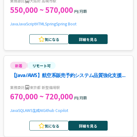
業務委託
大阪府 高槻市駅
550,000 ~ 570,000
円/月額
Java
JavaScript
HTML
Spring
Spring Boot
気になる
詳細を見る
新着
リモート可
【Java/AWS】航空系販売予約システム品質強化支援案
件・求人
業務委託
東京都 新整備場駅
670,000 ~ 720,000
円/月額
Java
SQL
AWS
生成AI
Github Copilot
気になる
詳細を見る