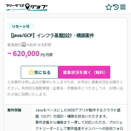
リモート可
【Java/GCP】インフラ基盤設計・構築案件
業務委託
大阪府 弁天町駅
~ 620,000
円/月額
気になる
募集状況を聞く（無料）
人気案件は申し込みが集中いたしますため、お早めに募集状況をお聞きく
ださい。
具体的な報酬単価・企業名・労働条件につきましては、お問い合
わせ後に説明いたします。
案件詳細
JavaをベースにしたWEBアプリが動作するクラウド基
盤（GCP）の設計・構築を担当いただきます。

要件定義から構築まで一貫して対応いただき、プロジェ
クトリーダーとして案件推進やメンバーへの技術フォロ