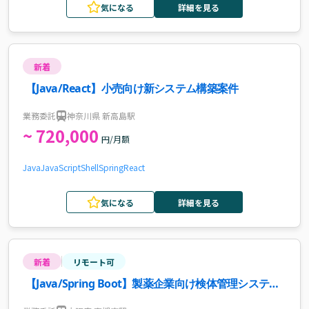
気になる
詳細を見る
新着
【Java/React】小売向け新システム構築案件
業務委託
神奈川県 新高島駅
~ 720,000
円/月額
Java
JavaScript
Shell
Spring
React
気になる
詳細を見る
新着
リモート可
【Java/Spring Boot】製薬企業向け検体管理システム
開発案件・求人