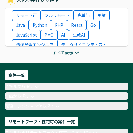
リモート可
フルリモート
高単価
副業
Java
Python
PHP
React
Go
JavaScript
PMO
AI
生成AI
機械学習エンジニア
データサイエンティスト
すべて表示
インフラエンジニア
ITコンサルタント
フロントエンドエンジニア
ネットワークエンジニア
Webディレクター
案件一覧
AIエンジニア
Webデザイナー
スキルから探す
月収100万円 業務委託
COBOL
Ruby
単価から探す
TypeScript
Laravel
AWS
職種・ポジションから探す
リモートワーク・在宅可の案件一覧
スキルからリモートワーク・在宅可の案件探す