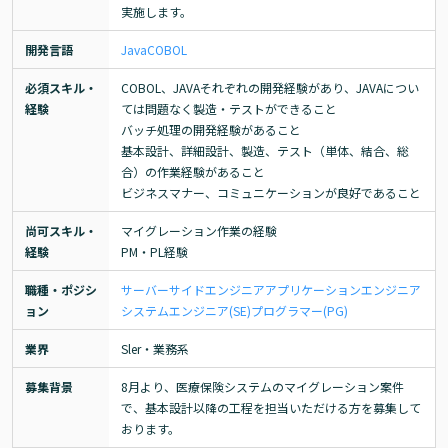
実施します。
開発言語
Java
COBOL
必須スキル・
COBOL、JAVAそれぞれの開発経験があり、JAVAについ
経験
ては問題なく製造・テストができること

バッチ処理の開発経験があること

基本設計、詳細設計、製造、テスト（単体、結合、総
合）の作業経験があること

ビジネスマナー、コミュニケーションが良好であること
尚可スキル・
マイグレーション作業の経験

経験
PM・PL経験
職種・ポジシ
サーバーサイドエンジニア
アプリケーションエンジニア
ョン
システムエンジニア(SE)
プログラマー(PG)
業界
Sler・業務系
募集背景
8月より、医療保険システムのマイグレーション案件
で、基本設計以降の工程を担当いただける方を募集して
おります。