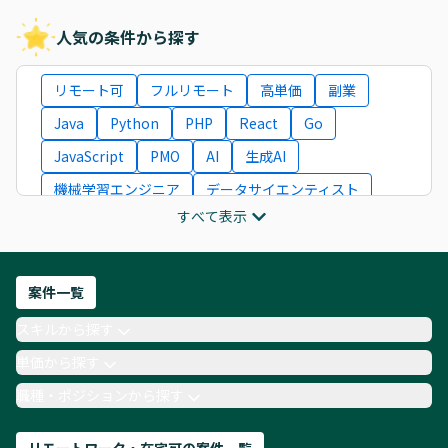
人気の条件から探す
リモート可
フルリモート
高単価
副業
Java
Python
PHP
React
Go
JavaScript
PMO
AI
生成AI
機械学習エンジニア
データサイエンティスト
すべて表示
インフラエンジニア
ITコンサルタント
フロントエンドエンジニア
ネットワークエンジニア
Webディレクター
案件一覧
AIエンジニア
Webデザイナー
スキルから探す
月収100万円 業務委託
COBOL
Ruby
単価から探す
TypeScript
Laravel
AWS
職種・ポジションから探す