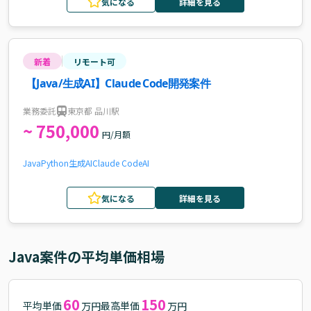
気になる
詳細を見る
新着
リモート可
【Java/生成AI】Claude Code開発案件
業務委託
東京都 品川駅
~ 750,000
円/月額
Java
Python
生成AI
Claude Code
AI
気になる
詳細を見る
Java
案件の平均単価相場
60
150
平均単価
最高単価
万円
万円