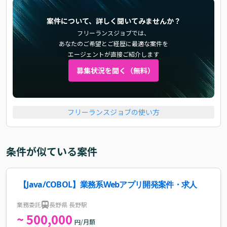
案件について、詳しく聞いてみませんか？
フリーランスジョブでは、
あなたのご希望とご経歴に最適な案件を
エージェントが直接ご紹介します
募集状況を聞く（無料）
フリーランスジョブの使い方
条件が似ている案件
【Java/COBOL】業務系Webアプリ開発案件・求人
業務委託
長野県 長野駅
~ 500,000
円/月額