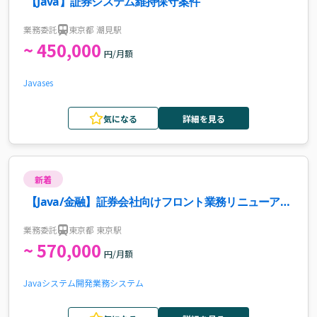
【Java】証券システム維持保守案件
業務委託
東京都 潮見駅
~ 450,000
円/月額
Java
ses
気になる
詳細を見る
新着
【Java/金融】証券会社向けフロント業務リニューアル
支援案件・求人
業務委託
東京都 東京駅
~ 570,000
円/月額
Java
システム開発
業務システム