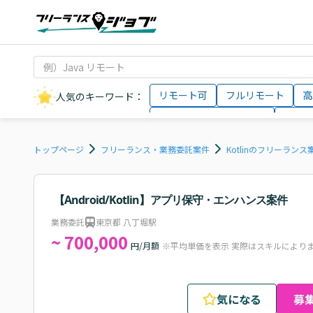
リモート可
フルリモート
高
人気のキーワード：
データサイエンティスト
インフ
AIエンジニア
Webデザイナー
トップページ
フリーランス・業務委託案件
Kotlinのフリーラン
【Android/Kotlin】アプリ保守・エンハンス案件
業務委託
東京都 八丁堀駅
~ 700,000
円/月額
※平均単価を表示 実際はスキルにより
気になる
募