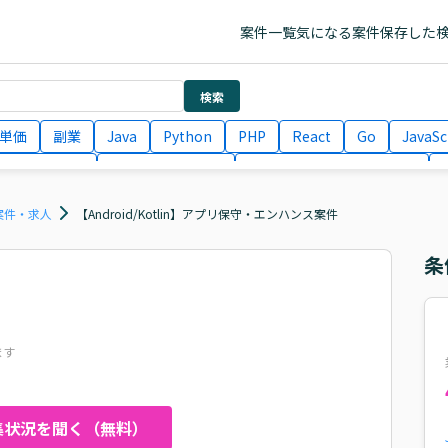
案件一覧
気になる案件
保存した
検索
単価
副業
Java
Python
PHP
React
Go
JavaSc
ラエンジニア
ITコンサルタント
フロントエンドエンジニア
月収100万円 業務委託
COBOL
Ruby
TypeScript
Larav
ス案件・求人
【Android/Kotlin】アプリ保守・エンハンス案件
条
ます
集状況を聞く（無料）