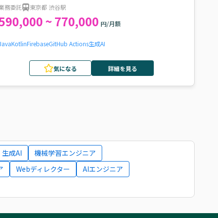
業務委託
東京都 渋谷駅
590,000 ~ 770,000
円/月額
Java
Kotlin
Firebase
GitHub Actions
生成AI
気になる
詳細を見る
生成AI
機械学習エンジニア
ア
Webディレクター
AIエンジニア