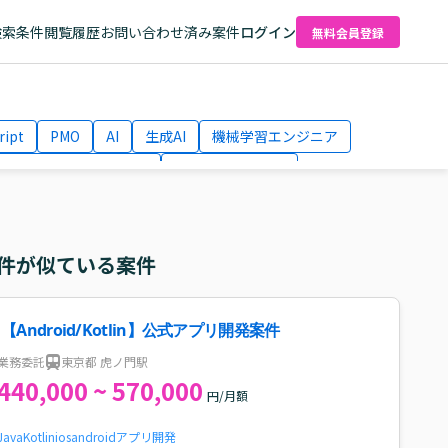
検索条件
閲覧履歴
お問い合わせ済み案件
ログイン
無料会員登録
ript
PMO
AI
生成AI
機械学習エンジニア
ネットワークエンジニア
Webディレクター
el
AWS
件が似ている案件
【Android/Kotlin】公式アプリ開発案件
業務委託
東京都 虎ノ門駅
440,000 ~ 570,000
円/月額
Java
Kotlin
ios
android
アプリ開発