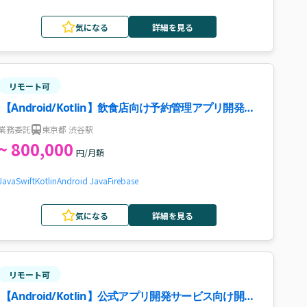
気になる
詳細を見る
リモート可
【Android/Kotlin】飲食店向け予約管理アプリ開発案
件・求人
業務委託
東京都 渋谷駅
~ 800,000
円/月額
Java
Swift
Kotlin
Android Java
Firebase
気になる
詳細を見る
リモート可
【Android/Kotlin】公式アプリ開発サービス向け開発