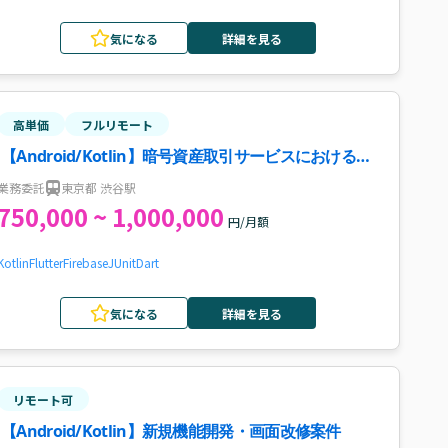
気になる
詳細を見る
高単価
フルリモート
【Android/Kotlin】暗号資産取引サービスにおける
Androidエンジニア募集案件・求人
業務委託
東京都 渋谷駅
750,000 ~ 1,000,000
円/月額
Kotlin
Flutter
Firebase
JUnit
Dart
気になる
詳細を見る
リモート可
【Android/Kotlin】新規機能開発・画面改修案件