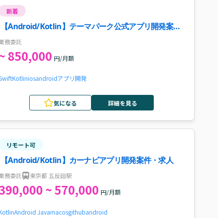
新着
【Android/Kotlin】テーマパーク公式アプリ開発案
件・求人
業務委託
~ 850,000
円/月額
Swift
Kotlin
ios
android
アプリ開発
気になる
詳細を見る
リモート可
【Android/Kotlin】カーナビアプリ開発案件・求人
業務委託
東京都 五反田駅
390,000 ~ 570,000
円/月額
Kotlin
Android Java
macos
github
android