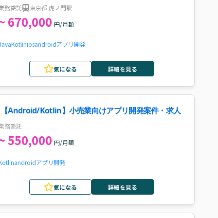
支援案件・求人
業務委託
東京都 虎ノ門駅
~ 670,000
円/月額
Java
Kotlin
ios
android
アプリ開発
気になる
詳細を見る
【Android/Kotlin】小売業向けアプリ開発案件・求人
業務委託
~ 550,000
円/月額
Kotlin
android
アプリ開発
気になる
詳細を見る