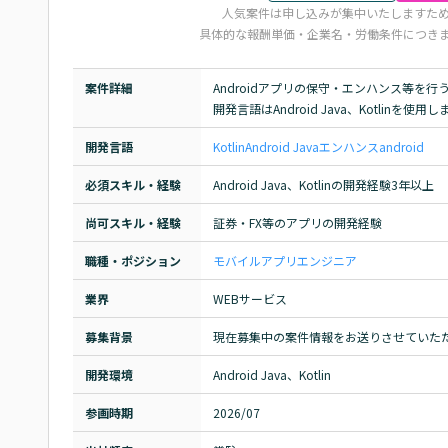
人気案件は申し込みが集中いたしますた
具体的な報酬単価・企業名・労働条件につき
案件詳細
Androidアプリの保守・エンハンス等を行う
開発言語はAndroid Java、Kotlinを使用
開発言語
Kotlin
Android Java
エンハンス
android
必須スキル・経験
Android Java、Kotlinの開発経験3年以上
尚可スキル・経験
証券・FX等のアプリの開発経験
職種・ポジション
モバイルアプリエンジニア
業界
WEBサービス
募集背景
現在募集中の案件情報をお送りさせていた
開発環境
Android Java、Kotlin
参画時期
2026/07