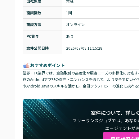
出社頻度
常駐
面談回数
1回
商談方法
オンライン
PC貸与
あり
案件公開日時
2026/07/08 11:15:28
おすすめポイント
証券・FX業界では、金融取引の高度化や顧客ニーズの多様化に対応す
存のAndroidアプリの保守・エンハンスを通じて、より安全で使いやす
やAndroid Javaのスキルを活かし、金融テクノロジーの進化に携
案件について、詳し
フリーランスジョブでは、
あなた
エージェントが
募集状況を