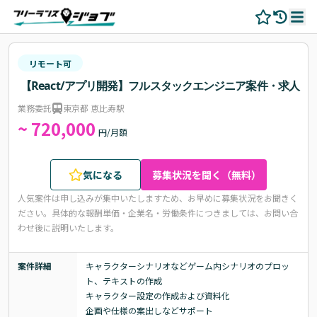
リモート可
【React/アプリ開発】フルスタックエンジニア案件・求人
業務委託
東京都 恵比寿駅
~ 720,000
円/月額
気になる
募集状況を聞く（無料）
人気案件は申し込みが集中いたしますため、お早めに募集状況をお聞きく
ださい。
具体的な報酬単価・企業名・労働条件につきましては、お問い合
わせ後に説明いたします。
案件詳細
キャラクターシナリオなどゲーム内シナリオのプロッ
ト、テキストの作成

キャラクター設定の作成および資料化

企画や仕様の案出しなどサポート
