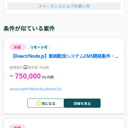
フリーランスジョブの使い方
条件が似ている案件
新着
リモート可
【React/Node.js】動画配信システムCMS開発案件・
求人
業務委託
東京都 渋谷駅
~ 750,000
円/月額
JavaScript
HTML
Node.js
React
CSS
気になる
詳細を見る
新着