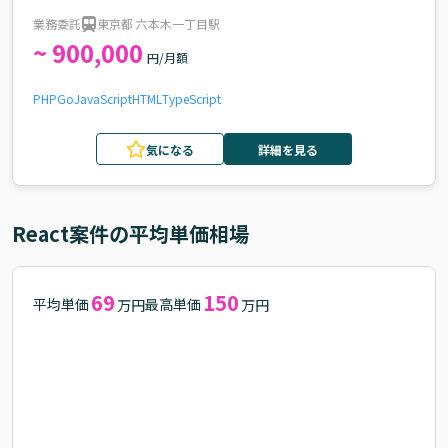
業務委託
東京都 六本木一丁目駅
~ 900,000
円/月額
PHP
Go
JavaScript
HTML
TypeScript
気になる
詳細を見る
React
案件の平均単価相場
69
150
平均単価
最高単価
万円
万円