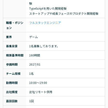
験

TypeScriptを用いた開発経験

スタートアップや成長フェーズのプロダクト開発経験
職種・ポジシ
フルスタックエンジニア
ョン
業界
ゲーム
募集背景
1名募集しております。
精算基準時間
160時間
参画時期
2027/01
チーム規模
1名
勤務時間
10:00～19:00
出社頻度
出社リモート併用
面談回数
1回