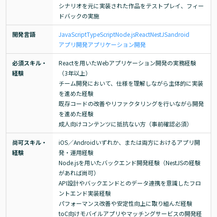
シナリオを元に実装された作品をテストプレイ、フィー
ドバックの実施
開発言語
JavaScript
TypeScript
Node.js
React
NestJS
android
アプリ開発
アプリケーション開発
必須スキル・
Reactを用いたWebアプリケーション開発の実務経験
経験
（3年以上）

チーム開発において、仕様を理解しながら主体的に実装
を進めた経験

既存コードの改善やリファクタリングを行いながら開発
を進めた経験

成人向けコンテンツに抵抗ない方（事前確認必須）
尚可スキル・
iOS／Androidいずれか、または両方におけるアプリ開
経験
発・運用経験

Node.jsを用いたバックエンド開発経験（NestJSの経験
があれば尚可）

API設計やバックエンドとのデータ連携を意識したフロ
ントエンド実装経験

パフォーマンス改善や安定性向上に取り組んだ経験

toC向けモバイルアプリやマッチングサービスの開発経