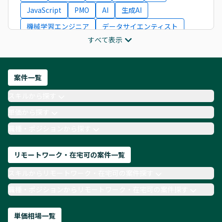
JavaScript
PMO
AI
生成AI
機械学習エンジニア
データサイエンティスト
すべて表示
インフラエンジニア
ITコンサルタント
フロントエンドエンジニア
ネットワークエンジニア
Webディレクター
案件一覧
AIエンジニア
Webデザイナー
スキルから探す
月収100万円 業務委託
COBOL
Ruby
単価から探す
TypeScript
Laravel
AWS
職種・ポジションから探す
リモートワーク・在宅可の案件一覧
スキルからリモートワーク・在宅可の案件探す
職種・ポジションからリモートワーク・在宅可の案件探す
単価相場一覧