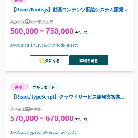
【React/Node.js】動画コンテンツ配信システム開発
案件
業務委託
東京都 渋谷駅
500,000 ~ 750,000
円/月額
JavaScript
HTML
TypeScript
Node.js
React
気になる
詳細を見る
新着
フルリモート
【React/TypeScript】クラウドサービス開発支援案
件・求人
業務委託
東京都
570,000 ~ 670,000
円/月額
JavaScript
TypeScript
React
Linux
MySQL