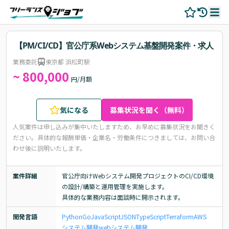
【PM/CI/CD】官公庁系Webシステム基盤開発案件・求人
業務委託
東京都 浜松町駅
~ 800,000
円/月額
気になる
募集状況を聞く（無料）
人気案件は申し込みが集中いたしますため、お早めに募集状況をお聞きく
ださい。
具体的な報酬単価・企業名・労働条件につきましては、お問い合
わせ後に説明いたします。
案件詳細
官公庁向けWebシステム開発プロジェクトのCI/CD環境
の設計/構築と運用管理を実施します。

具体的な業務内容は面談時に開示されます。
開発言語
Python
Go
JavaScript
JSON
TypeScript
Terraform
AWS
システム開発
webシステム開発