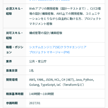
必須スキル・
Webアプリの開発経験（設計～テストまで）、CI/CD環
経験
境の設計/構築経験、AWS上での開発経験、コミュニケ
ーションをとりながら自主的に動ける方、プロジェクト
マネジメント経験
尚可スキル・
構成管理の設計/構築経験
経験
職種・ポジシ
システムエンジニア(SE)
クラウドエンジニア
ョン
プロジェクトマネージャー(PM)
業界
公共・官公庁
募集背景
1名
開発環境
AWS, YAML, JSON, HCL, C# (.NET), Java, Python, 
Golang, TypeScript, IaC（Terraformなど）
精算基準時間
140時間〜180時間
参画時期
2027/01