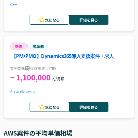
C++
気になる
詳細を見る
新着
高単価
【PM/PMO】Dynamics365導入支援案件・求人
業務委託
東京都 虎ノ門駅
~ 1,100,000
円/月額
ServiceNow
ses
気になる
詳細を見る
AWS
案件の平均単価相場