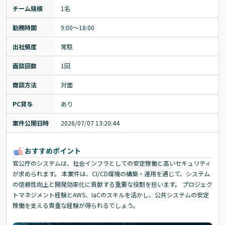
チーム規模
1名
勤務時間
9:00～18:00
出社頻度
常駐
面談回数
1回
商談方法
対面
PC貸与
あり
案件公開日時
2026/07/07 13:20:44
おすすめポイント
官公庁のシステムは、社会インフラとしての安定稼働と高いセキュリティ
が求められます。 本案件は、CI/CD環境の構築・運用を通じて、システム
の信頼性向上と開発効率化に貢献する重要な役割を担います。 プロジェク
トマネジメント経験とAWS、IaCのスキルを活かし、公共システムの安定
稼働を支える貴重な経験が得られるでしょう。