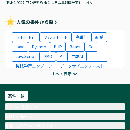
【PM/CI/CD】官公庁系Webシステム基盤開発案件・求人
人気の条件から探す
リモート可
フルリモート
高単価
副業
Java
Python
PHP
React
Go
JavaScript
PMO
AI
生成AI
機械学習エンジニア
データサイエンティスト
すべて表示
インフラエンジニア
ITコンサルタント
フロントエンドエンジニア
ネットワークエンジニア
Webディレクター
案件一覧
AIエンジニア
Webデザイナー
スキルから探す
月収100万円 業務委託
COBOL
Ruby
単価から探す
TypeScript
Laravel
AWS
職種・ポジションから探す