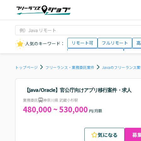
リモート可
フルリモート
高
人気のキーワード：
データサイエンティスト
インフ
AIエンジニア
Webデザイナー
トップページ
フリーランス・業務委託案件
Javaのフリーランス
【Java/Oracle】官公庁向けアプリ移行案件・求人
業務委託
神奈川県 武蔵小杉駅
480,000 ~ 530,000
円/月額
気になる
募