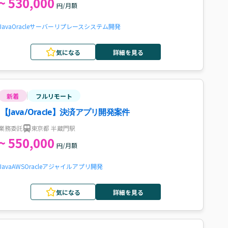
~ 530,000
円/月額
Java
Oracle
サーバーリプレース
システム開発
気になる
詳細を見る
新着
フルリモート
【Java/Oracle】決済アプリ開発案件
業務委託
東京都 半蔵門駅
~ 550,000
円/月額
Java
AWS
Oracle
アジャイル
アプリ開発
気になる
詳細を見る