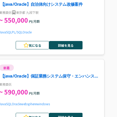
【Java/Oracle】自治体向けシステム改修案件
業務委託
東京都 九段下駅
~ 550,000
円/月額
Java
SQL
PL/SQL
Oracle
気になる
詳細を見る
新着
【Java/Oracle】保証業務システム保守・エンハンス案
件・求人
業務委託
~ 590,000
円/月額
Java
SQL
Oracle
websphere
windows