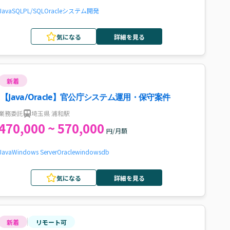
Java
SQL
PL/SQL
Oracle
システム開発
気になる
詳細を見る
新着
【Java/Oracle】官公庁システム運用・保守案件
業務委託
埼玉県 浦和駅
470,000 ~ 570,000
円/月額
Java
Windows Server
Oracle
windows
db
気になる
詳細を見る
新着
リモート可