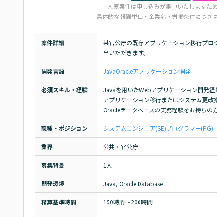
人気案件は申し込みが集中いたしますた
具体的な報酬単価・企業名・労働条件につき
案件詳細
某官公庁の既存アプリケーション移行プロ
当いただきます。
開発言語
Java
Oracle
アプリケーション開発
必須スキル・経験
Javaを用いたWebアプリケーション開発経
アプリケーション移行またはシステム更改案
Oracleデータベースの実務経験をお持ちの
職種・ポジション
システムエンジニア(SE)
プログラマー(PG)
業界
公共・官公庁
募集背景
1人
開発環境
Java, Oracle Database
精算基準時間
150時間〜200時間