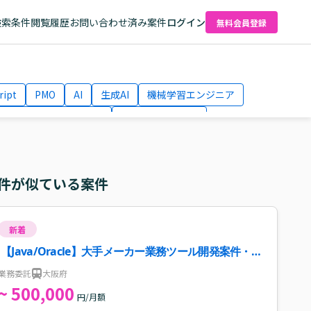
検索条件
閲覧履歴
お問い合わせ済み案件
ログイン
無料会員登録
ript
PMO
AI
生成AI
機械学習エンジニア
ネットワークエンジニア
Webディレクター
el
AWS
件が似ている案件
新着
【Java/Oracle】大手メーカー業務ツール開発案件・求
人
業務委託
大阪府
~ 500,000
円/月額