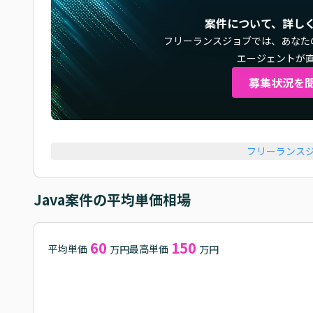
案件について、詳し
フリーランスジョブでは、
あなた
エージェントが
募集状況を
フリーランス
Java
案件の平均単価相場
60
150
平均単価
最高単価
万円
万円