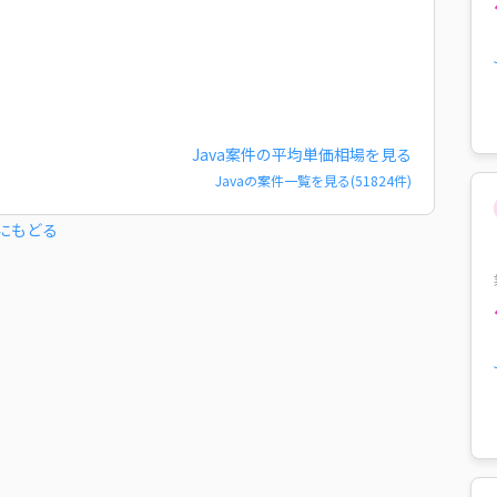
Java
案件の平均単価相場を見る
Java
の案件一覧を見る(
51824
件)
にもどる