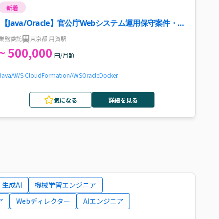
新着
【Java/Oracle】官公庁Webシステム運用保守案件・求
人
業務委託
東京都 用賀駅
~ 500,000
円/月額
Java
AWS CloudFormation
AWS
Oracle
Docker
気になる
詳細を見る
生成AI
機械学習エンジニア
ア
Webディレクター
AIエンジニア