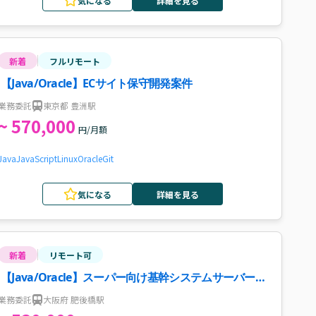
気になる
詳細を見る
新着
フルリモート
【Java/Oracle】ECサイト保守開発案件
業務委託
東京都 豊洲駅
~ 570,000
円/月額
Java
JavaScript
Linux
Oracle
Git
気になる
詳細を見る
新着
リモート可
【Java/Oracle】スーパー向け基幹システムサーバーリ
プレースに伴う改修案件
業務委託
大阪府 肥後橋駅