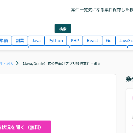
案件一覧
気になる案件
保存した
検索
単価
副業
Java
Python
PHP
React
Go
JavaSc
ラエンジニア
ITコンサルタント
フロントエンドエンジニア
月収100万円 業務委託
COBOL
Ruby
TypeScript
Larav
案件・求人
【Java/Oracle】官公庁向けアプリ移行案件・求人
条
集状況を聞く（無料）