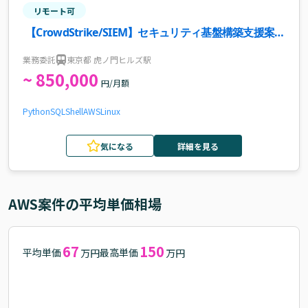
リモート可
【CrowdStrike/SIEM】セキュリティ基盤構築支援案
件・求人
業務委託
東京都 虎ノ門ヒルズ駅
~ 850,000
円/月額
Python
SQL
Shell
AWS
Linux
気になる
詳細を見る
AWS
案件の平均単価相場
67
150
平均単価
最高単価
万円
万円