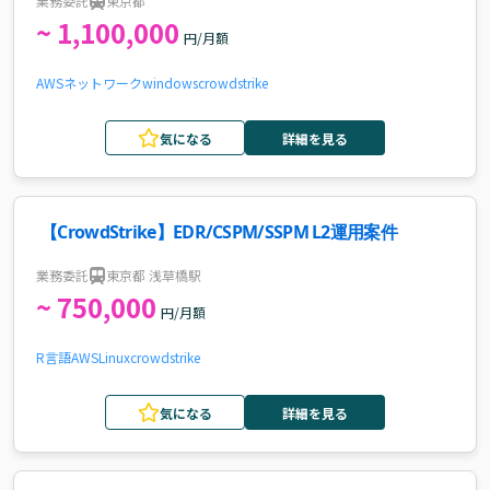
業務委託
東京都
~ 1,100,000
円/月額
AWS
ネットワーク
windows
crowdstrike
気になる
詳細を見る
【CrowdStrike】EDR/CSPM/SSPM L2運用案件
業務委託
東京都 浅草橋駅
~ 750,000
円/月額
R言語
AWS
Linux
crowdstrike
気になる
詳細を見る