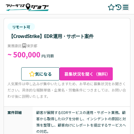
リモート可
【CrowdStrike】EDR運用・サポート案件
業務委託
東京都
~ 500,000
円/月額
気になる
募集状況を聞く（無料）
人気案件は申し込みが集中いたしますため、お早めに募集状況をお聞きく
ださい。
具体的な報酬単価・企業名・労働条件につきましては、お問い合
わせ後に説明いたします。
案件詳細
顧客が展開するEDRサービスの運用・サポート業務。顧
客から取得したログを分析し、インシデントの原因と対
策を整理し、顧客向けにレポートを提出するサービスへ
の対応。