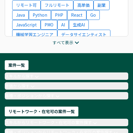
リモート可
フルリモート
高単価
副業
Java
Python
PHP
React
Go
JavaScript
PMO
AI
生成AI
機械学習エンジニア
データサイエンティスト
すべて表示
インフラエンジニア
ITコンサルタント
フロントエンドエンジニア
ネットワークエンジニア
Webディレクター
案件一覧
AIエンジニア
Webデザイナー
スキルから探す
月収100万円 業務委託
COBOL
Ruby
単価から探す
TypeScript
Laravel
AWS
職種・ポジションから探す
リモートワーク・在宅可の案件一覧
スキルからリモートワーク・在宅可の案件探す
職種・ポジションからリモートワーク・在宅可の案件探す