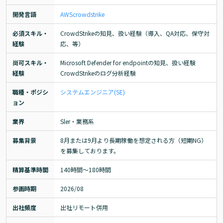
開発言語
AWS
crowdstrike
必須スキル・
CrowdStrikeの知見、扱い経験（導入、QA対応、保守対
経験
応、等）
尚可スキル・
Microsoft Defender for endpointの知見、扱い経験

経験
CrowdStrikeのログ分析経験
職種・ポジシ
システムエンジニア(SE)
ョン
業界
Sler・業務系
募集背景
8月または9月より長期稼働を想定される方（短期NG）
を募集しております。
精算基準時間
140時間〜180時間
参画時期
2026/08
出社頻度
出社リモート併用