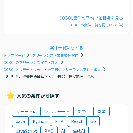
COBOL
案件の平均単価相場を見る
COBOL
の案件一覧を見る(
7528
件)
案件一覧にもどる
トップページ
フリーランス・業務委託案件
COBOLのフリーランス案件・求人
COBOL×リモートワーク・在宅可のフリーランス案件・求人
【COBOL】損害保険会社システム開発・保守案件・求人
人気の条件から探す
リモート可
フルリモート
高単価
副業
Java
Python
PHP
React
Go
JavaScript
PMO
AI
生成AI