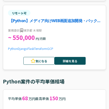
リモート可
【Python】メディア向けWEB画面追加開発・バックエ
ンドAPI開発案件・求人
業務委託
東京都 木場駅
~ 550,000
円/月額
Python
Django
Flask
Terraform
GCP
気になる
詳細を見る
Python
案件の平均単価相場
68
150
平均単価
最高単価
万円
万円