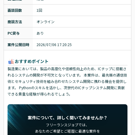
面談回数
1回
商談方法
オンライン
PC貸与
あり
案件公開日時
2026/07/06 17:20:25
おすすめポイント
製造業においては、製品の高度化や信頼性向上のため、ICチップに搭載さ
れるシステムの開発が不可欠となっています。 本案件は、最先端の通信技
術とセキュリティ技術を組み合わせたシステム開発に携わる機会を提供し
ます。 Pythonのスキルを活かし、次世代のICチップシステム開発に貢献
できる貴重な経験が得られるでしょう。
案件について、詳しく聞いてみませんか？
フリーランスジョブでは、
あなたのご希望とご経歴に最適な案件を