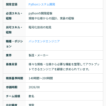
開発言語
Python
システム開発
必須スキル・
pythonの開発経験

経験
規格や仕様からの設計、実装の経験
尚可スキル・
暗号化技術の知見
経験
職種・ポジシ
バックエンドエンジニア
ョン
業界
製造・メーカー
募集背景
様々な規格・仕様から必要な機能を整理してアウトプッ
トできるエンジニアを顧客に求められています。
精算基準時間
140時間〜200時間
参画時期
2026/08
チーム規模
数名
出社頻度
常駐