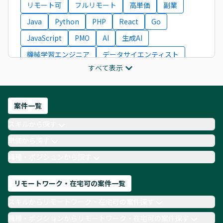
リモート可
フルリモート
高単価
副業
Java
Python
PHP
React
Go
JavaScript
PMO
AI
生成AI
機械学習エンジニア
データサイエンティスト
すべて表示
インフラエンジニア
ITコンサルタント
フロントエンドエンジニア
ネットワークエンジニア
Webディレクター
案件一覧
AIエンジニア
Webデザイナー
スキルから探す
月収100万円 業務委託
COBOL
Ruby
単価から探す
TypeScript
Laravel
AWS
職種・ポジションから探す
リモートワーク・在宅可の案件一覧
スキルからリモートワーク・在宅可の案件探す
職種・ポジションからリモートワーク・在宅可の案件探す