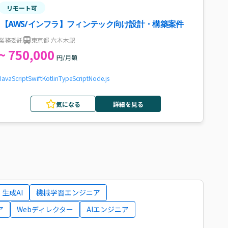
リモート可
【AWS/インフラ】フィンテック向け設計・構築案件
業務委託
東京都 六本木駅
~ 750,000
円/月額
JavaScript
Swift
Kotlin
TypeScript
Node.js
気になる
詳細を見る
生成AI
機械学習エンジニア
ア
Webディレクター
AIエンジニア