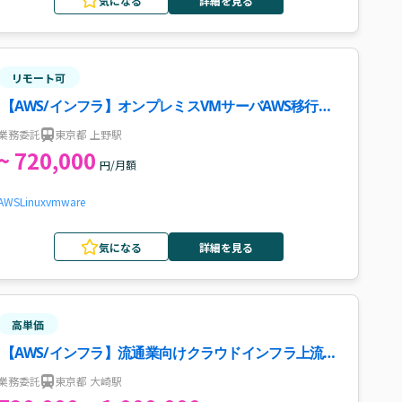
気になる
詳細を見る
リモート可
【AWS/インフラ】オンプレミスVMサーバAWS移行案
件
業務委託
東京都 上野駅
~ 720,000
円/月額
AWS
Linux
vmware
気になる
詳細を見る
高単価
【AWS/インフラ】流通業向けクラウドインフラ上流設
計・アーキテクト支援案件・求人
業務委託
東京都 大崎駅