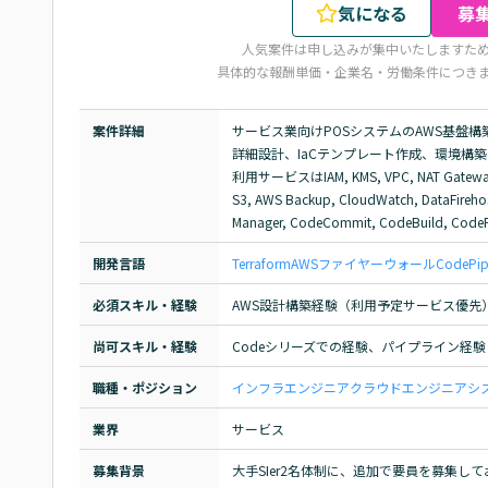
気になる
募
人気案件は申し込みが集中いたしますた
具体的な報酬単価・企業名・労働条件につき
案件詳細
サービス業向けPOSシステムのAWS基盤構
詳細設計、IaCテンプレート作成、環境構
利用サービスはIAM, KMS, VPC, NAT Gateway, AL
S3, AWS Backup, CloudWatch, DataFirehose
Manager, CodeCommit, CodeBuild, Co
開発言語
Terraform
AWS
ファイヤーウォール
CodePip
必須スキル・経験
AWS設計構築経験（利用予定サービス優先）、T
尚可スキル・経験
Codeシリーズでの経験、パイプライン経験
職種・ポジション
インフラエンジニア
クラウドエンジニア
シ
業界
サービス
募集背景
大手SIer2名体制に、追加で要員を募集し