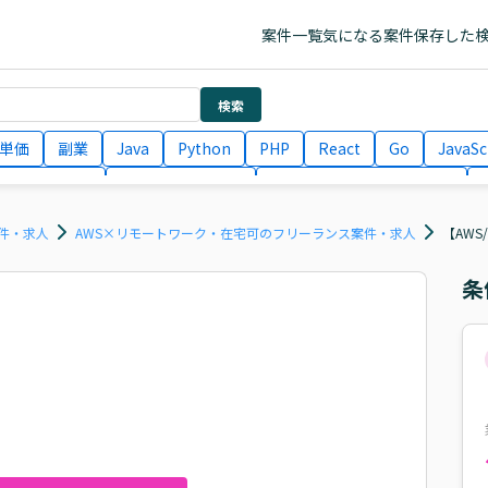
案件一覧
気になる案件
保存した
検索
単価
副業
Java
Python
PHP
React
Go
JavaSc
ラエンジニア
ITコンサルタント
フロントエンドエンジニア
月収100万円 業務委託
COBOL
Ruby
TypeScript
Larav
件・求人
AWS×リモートワーク・在宅可のフリーランス案件・求人
【AW
条