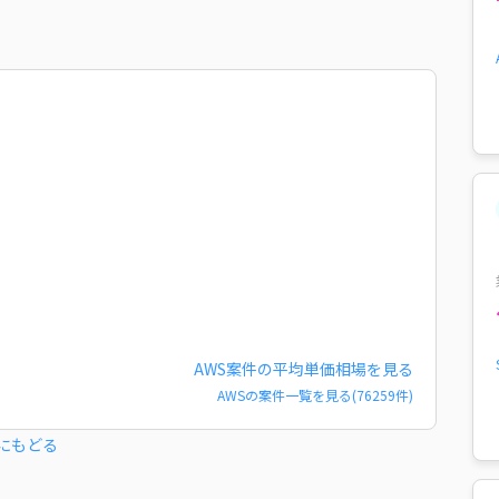
AWS
案件の平均単価相場を見る
AWS
の案件一覧を見る(
76259
件)
にもどる