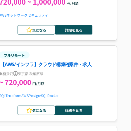
720,000 ~ 1,000,000
円/月額
AWS
ネットワーク
セキュリティ
気になる
詳細を見る
フルリモート
【AWS/インフラ】クラウド構築PJ案件・求人
業務委託
東京都 秋葉原駅
~ 720,000
円/月額
SQL
Terraform
AWS
PostgreSQL
Docker
気になる
詳細を見る