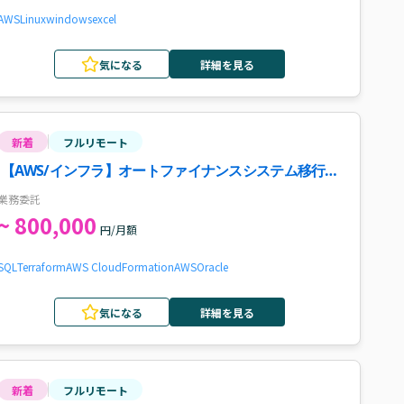
AWS
Linux
windows
excel
気になる
詳細を見る
新着
フルリモート
【AWS/インフラ】オートファイナンスシステム移行案
件・求人
業務委託
~ 800,000
円/月額
SQL
Terraform
AWS CloudFormation
AWS
Oracle
気になる
詳細を見る
新着
フルリモート