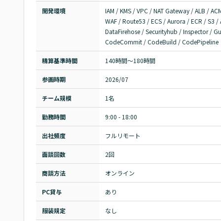
開発環境
IAM / KMS / VPC / NAT Gateway / ALB / ACM 
WAF / Route53 / ECS / Aurora / ECR / S3 
DataFirehose / Securityhub / Inspector / G
CodeCommit / CodeBuild / CodePipeline
精算基準時間
140時間〜180時間
参画時期
2026/07
チーム規模
1名
勤務時間
9:00 - 18:00
出社頻度
フルリモート
面談回数
2回
商談方法
オンライン
PC貸与
あり
服装規定
なし