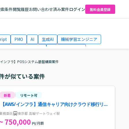
検索条件
閲覧履歴
お問い合わせ済み案件
ログイン
無料会員登録
ript
PMO
AI
生成AI
機械学習エンジニア
ネットワークエンジニア
Webディレクター
el
AWS
S/インフラ】POSシステム基盤構築案件
件が似ている案件
新着
リモート可
【AWS/インフラ】通信キャリア向けクラウド移行リー
ダー・エンジニア案件
業務委託
東京都 高輪ゲートウェイ駅
~ 750,000
円/月額