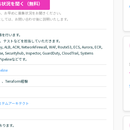
集状況を聞く（無料）
め、お早めに募集状況をお聞きください。
ましては、お問い合わせ後に説明いたします。
築を行います。

築、テストなどを担当していただきます。

B, ACM, NetworkFirewall, WAF, Route53, ECS, Aurora, ECR, 
, Securityhub, Inspector, GuardDuty, CloudTrail, Systems 
dePipelineなどです。
eline
erraform経験
ステムアーキテクト
ております。