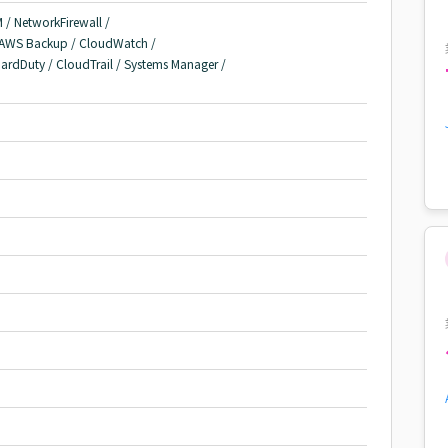
/ NetworkFirewall /

/ AWS Backup / CloudWatch /

uardDuty / CloudTrail / Systems Manager /
