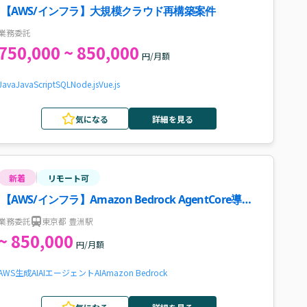
【AWS/インフラ】大規模クラウド再構築案件
業務委託
750,000 ~ 850,000
円/月額
Java
JavaScript
SQL
Node.js
Vue.js
気になる
詳細を見る
新着
リモート可
【AWS/インフラ】Amazon Bedrock AgentCore導入
支援案件・求人
業務委託
東京都 豊洲駅
~ 850,000
円/月額
AWS
生成AI
AIエージェント
AI
Amazon Bedrock