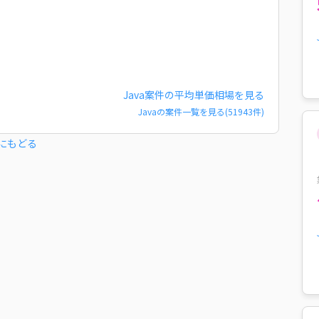
Java
案件の平均単価相場を見る
Java
の案件一覧を見る(
51943
件)
にもどる