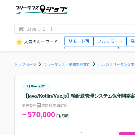
リモート可
フルリモート
高
人気のキーワード：
データサイエンティスト
インフ
AIエンジニア
Webデザイナー
トップページ
フリーランス・業務委託案件
Javaのフリーランス
リモート可
【Java/Kotlin/Vue.js】輸配送管理システム保守開
業務委託
東京都 新富町駅
~ 570,000
円/月額