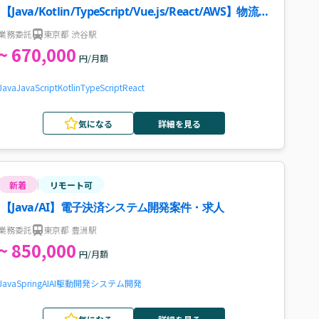
【Java/Kotlin/TypeScript/Vue.js/React/AWS】物流業
界向けWebサービス新規機能開発・インフラ改善案件
業務委託
東京都 渋谷駅
~ 670,000
円/月額
Java
JavaScript
Kotlin
TypeScript
React
気になる
詳細を見る
新着
リモート可
【Java/AI】電子決済システム開発案件・求人
業務委託
東京都 豊洲駅
~ 850,000
円/月額
Java
Spring
AI
AI駆動開発
システム開発