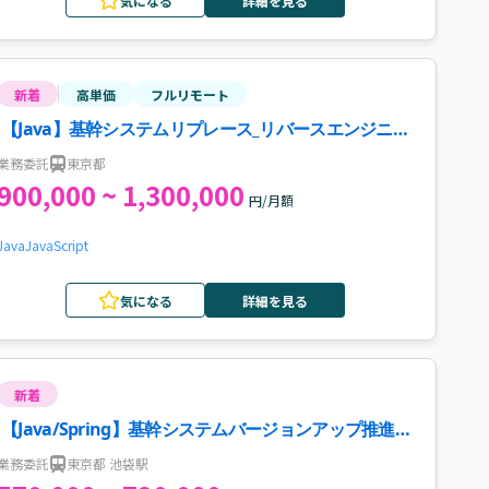
気になる
詳細を見る
新着
高単価
フルリモート
【Java】基幹システムリプレース_リバースエンジニア
リング推進案件・求人
業務委託
東京都
900,000 ~ 1,300,000
円/月額
Java
JavaScript
気になる
詳細を見る
新着
【Java/Spring】基幹システムバージョンアップ推進・
開発支援案件・求人
業務委託
東京都 池袋駅