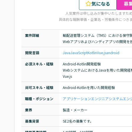
気になる
募
人気案件は申し込みが集中いたしますた
具体的な報酬単価・企業名・労働条件につき
案件詳細
輸配送管理システム（TMS）における保守
Webアプリおよびハンディアプリの開発を
開発言語
Java
JavaScript
Kotlin
Vue.js
android
必須スキル・経験
Android-Kotlin開発経験

WebシステムにおけるJavaを用いた開発経験
Vue.js
尚可スキル・経験
Android-Kotlinを用いた開発経験
職種・ポジション
アプリケーションエンジニア
システムエンジ
業界
製造・メーカー
募集背景
SE2名の募集です。