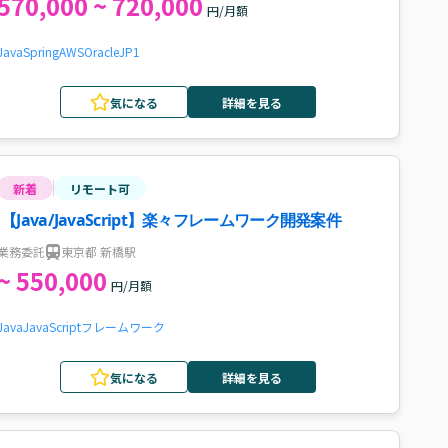
570,000 ~ 720,000
円/月額
Java
Spring
AWS
Oracle
JP1
気になる
詳細を見る
新着
リモート可
【Java/JavaScript】楽々フレームワーク開発案件
業務委託
東京都 新橋駅
~ 550,000
円/月額
Java
JavaScript
フレームワーク
気になる
詳細を見る