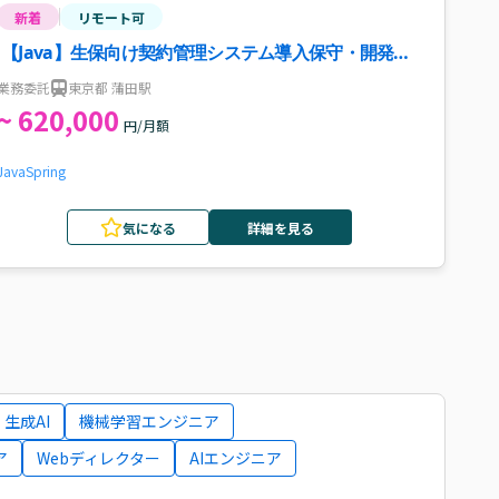
新着
リモート可
【Java】生保向け契約管理システム導入保守・開発案
件・求人
業務委託
東京都 蒲田駅
~ 620,000
円/月額
Java
Spring
気になる
詳細を見る
生成AI
機械学習エンジニア
ア
Webディレクター
AIエンジニア