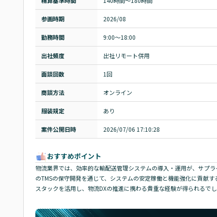
精算基準時間
140時間〜180時間
参画時期
2026/08
勤務時間
9:00～18:00
出社頻度
出社リモート併用
面談回数
1回
商談方法
オンライン
服装規定
あり
案件公開日時
2026/07/06 17:10:28
おすすめポイント
物流業界では、効率的な輸配送管理システムの導入・運用が、サプラ
のTMSの保守開発を通じて、システムの安定稼働と機能強化に貢献する重要な
スタックを活用し、物流DXの推進に携わる貴重な経験が得られるでし