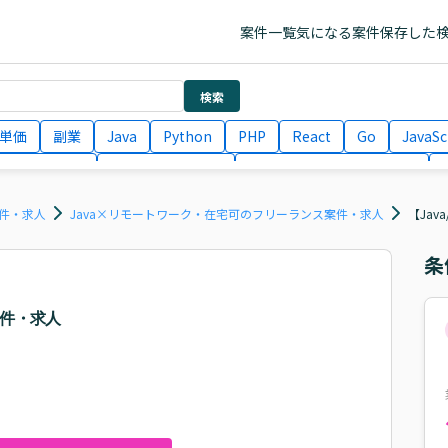
案件一覧
気になる案件
保存した
検索
単価
副業
Java
Python
PHP
React
Go
JavaSc
ラエンジニア
ITコンサルタント
フロントエンドエンジニア
月収100万円 業務委託
COBOL
Ruby
TypeScript
Larav
案件・求人
Java×リモートワーク・在宅可のフリーランス案件・求人
【Jav
条
発案件・求人