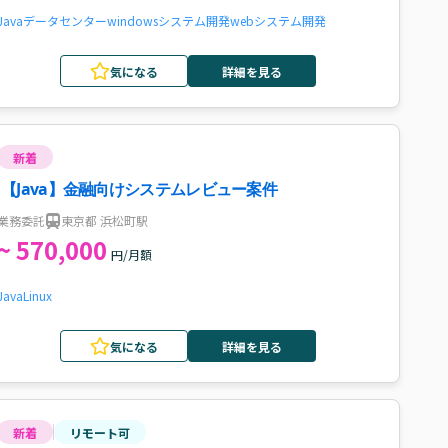
Java
データセンター
windows
システム開発
webシステム開発
気になる
詳細を見る
新着
【Java】金融向けシステムレビュー案件
業務委託
東京都 浜松町駅
~ 570,000
円/月額
Java
Linux
気になる
詳細を見る
新着
リモート可