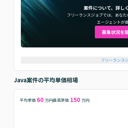
案件について、詳し
フリーランスジョブでは、
あなた
エージェントが
募集状況を
フリーランス
Java
案件の平均単価相場
60
150
平均単価
最高単価
万円
万円