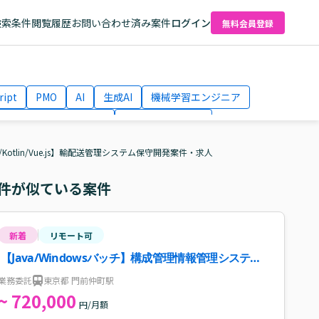
検索条件
閲覧履歴
お問い合わせ済み案件
ログイン
無料会員登録
ript
PMO
AI
生成AI
機械学習エンジニア
ネットワークエンジニア
Webディレクター
el
AWS
a/Kotlin/Vue.js】輸配送管理システム保守開発案件・求人
件が似ている案件
新着
リモート可
【Java/Windowsバッチ】構成管理情報管理システム
の更改支援案件・求人
業務委託
東京都 門前仲町駅
~ 720,000
円/月額