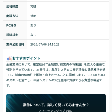
出社頻度
常駐
商談方法
対面
PC貸与
あり
服装規定
なし
案件公開日時
2026/07/06 14:10:29
おすすめポイント
金融業界において、確定給付年金制度は従業員の将来設計を支える重要な
役割を担っています。 本案件は、既存システムの安定稼働と課題解決を通
じて、制度の信頼性を維持・向上させることに貢献します。 COBOLとJCL
のスキルを活かし、年金システムの安定運用に貢献できる貴重な機会で
す。
案件について、詳しく聞いてみませんか？
フリーランスジョブでは、