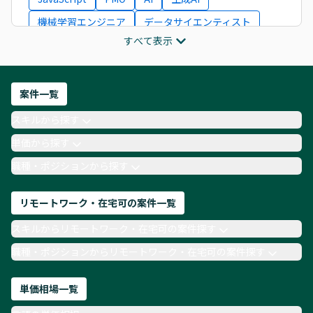
機械学習エンジニア
データサイエンティスト
すべて表示
インフラエンジニア
ITコンサルタント
フロントエンドエンジニア
ネットワークエンジニア
Webディレクター
案件一覧
AIエンジニア
Webデザイナー
スキルから探す
月収100万円 業務委託
COBOL
Ruby
単価から探す
TypeScript
Laravel
AWS
職種・ポジションから探す
リモートワーク・在宅可の案件一覧
スキルからリモートワーク・在宅可の案件探す
職種・ポジションからリモートワーク・在宅可の案件探す
単価相場一覧