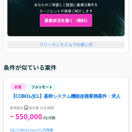
あなたのご希望とご経歴に最適な案件を
エージェントが直接ご紹介します
募集状況を聞く（無料）
フリーランスジョブの使い方
条件が似ている案件
新着
フルリモート
【COBOL/JCL】基幹システム機能改善業務案件・求人
業務委託
東京都 日本橋駅
~ 550,000
円/月額
SQL
COBOL
Linux
JCL
汎用機