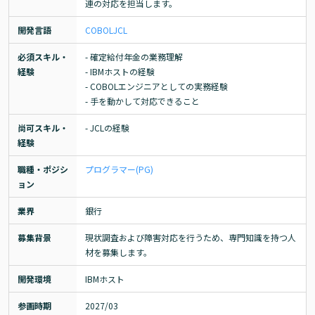
連の対応を担当します。
開発言語
COBOL
JCL
必須スキル・
- 確定給付年金の業務理解

経験
- IBMホストの経験

- COBOLエンジニアとしての実務経験

- 手を動かして対応できること
尚可スキル・
- JCLの経験
経験
職種・ポジシ
プログラマー(PG)
ョン
業界
銀行
募集背景
現状調査および障害対応を行うため、専門知識を持つ人
材を募集します。
開発環境
IBMホスト
参画時期
2027/03