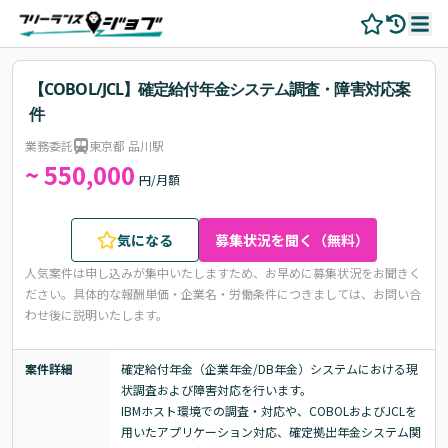
【COBOL/JCL】確定給付年金システム調査・障害対応案
件
業務委託
東京都 品川駅
~ 550,000
円/月額
気になる
募集状況を聞く（無料）
人気案件は申し込みが集中いたしますため、お早めに募集状況をお聞きく
ださい。
具体的な報酬単価・企業名・労働条件につきましては、お問い合
わせ後に説明いたします。
案件詳細
確定給付年金（企業年金/DB年金）システムにおける現
状調査および障害対応を行います。

IBMホスト環境での調査・対応や、COBOLおよびJCLを
用いたアプリケーション対応、確定拠出年金システム関