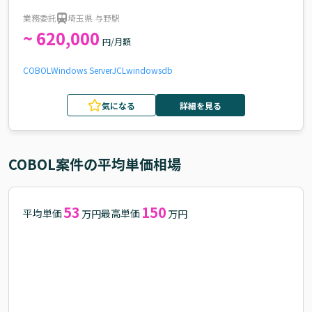
業務委託
埼玉県 与野駅
~ 620,000
円/月額
COBOL
Windows Server
JCL
windows
db
気になる
詳細を見る
COBOL
案件の平均単価相場
53
150
平均単価
最高単価
万円
万円