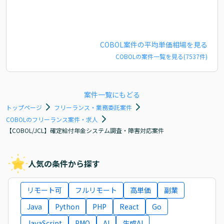
COBOL
案件の平均単価相場を見る
COBOL
の案件一覧を見る(
7537
件)
案件一覧にもどる
トップページ
フリーランス・業務委託案件
COBOLのフリーランス案件・求人
【COBOL/JCL】確定給付年金システム調査・障害対応案件
人気の条件から探す
リモート可
フルリモート
高単価
副業
Java
Python
PHP
React
Go
JavaScript
PMO
AI
生成AI