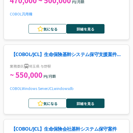
470,000 ~ 500,000
円/月額
COBOL
汎用機
気になる
詳細を見る
【COBOL/JCL】生命保険基幹システム保守支援案件・
求人
業務委託
埼玉県 与野駅
~ 550,000
円/月額
COBOL
Windows Server
JCL
windows
db
気になる
詳細を見る
【COBOL/JCL】生命保険会社基幹システム保守案件