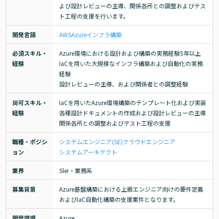
よび設計レビューの主導、関係各所との調整およびテス
ト工程の支援を行います。
開発言語
AWS
Azure
インフラ構築
必須スキル・
Azure環境における設計および構築の実務経験5年以上

経験
IaCを用いた大規模なインフラ構築および自動化の実務
経験

設計レビューの主導、および関係者との調整経験
尚可スキル・
IaCを用いたAzure環境構築のテンプレート化および実装

経験
各種設計ドキュメントの作成および設計レビューの主導

関係各所との調整およびテスト工程の支援
職種・ポジシ
システムエンジニア(SE)
クラウドエンジニア
ョン
システムアーキテクト
業界
Sler・業務系
募集背景
Azure基盤構築における上級エンジニア向けの要件定義
およびIaC自動化構築の支援案件となります。
開発環境
Azure