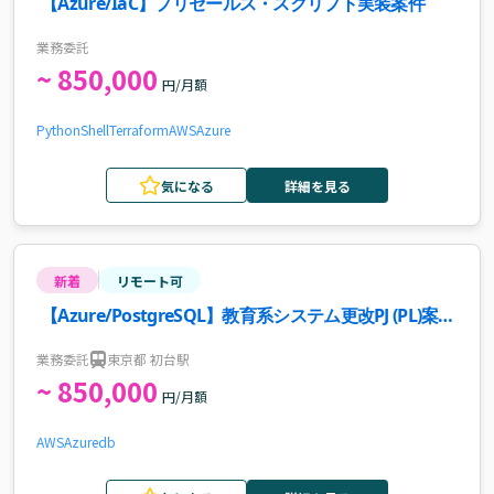
【Azure/IaC】プリセールス・スクリプト実装案件
業務委託
~ 850,000
円/月額
Python
Shell
Terraform
AWS
Azure
気になる
詳細を見る
新着
リモート可
【Azure/PostgreSQL】教育系システム更改PJ (PL)案
件・求人
業務委託
東京都 初台駅
~ 850,000
円/月額
AWS
Azure
db