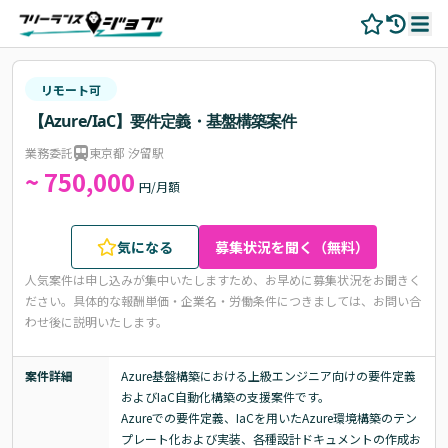
リモート可
【Azure/IaC】要件定義・基盤構築案件
業務委託
東京都 汐留駅
~ 750,000
円/月額
気になる
募集状況を聞く（無料）
人気案件は申し込みが集中いたしますため、お早めに募集状況をお聞きく
ださい。
具体的な報酬単価・企業名・労働条件につきましては、お問い合
わせ後に説明いたします。
案件詳細
Azure基盤構築における上級エンジニア向けの要件定義
およびIaC自動化構築の支援案件です。

Azureでの要件定義、IaCを用いたAzure環境構築のテン
プレート化および実装、各種設計ドキュメントの作成お