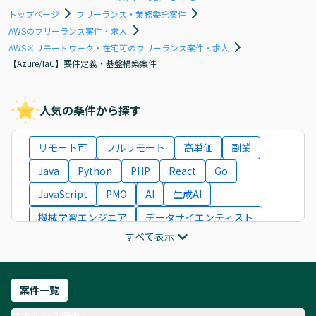
トップページ
フリーランス・業務委託案件
AWSのフリーランス案件・求人
AWS×リモートワーク・在宅可のフリーランス案件・求人
【Azure/IaC】要件定義・基盤構築案件
人気の条件から探す
リモート可
フルリモート
高単価
副業
Java
Python
PHP
React
Go
JavaScript
PMO
AI
生成AI
機械学習エンジニア
データサイエンティスト
すべて表示
インフラエンジニア
ITコンサルタント
フロントエンドエンジニア
ネットワークエンジニア
Webディレクター
案件一覧
AIエンジニア
Webデザイナー