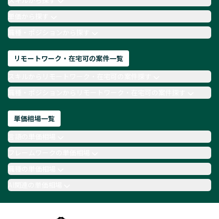
スキルから探す
月収100万円 業務委託
COBOL
Ruby
単価から探す
TypeScript
Laravel
AWS
職種・ポジションから探す
リモートワーク・在宅可の案件一覧
スキルからリモートワーク・在宅可の案件探す
職種・ポジションからリモートワーク・在宅可の案件探す
単価相場一覧
言語の単価相場
フレームワークの単価相場
職種の単価相場
AI関連の単価相場