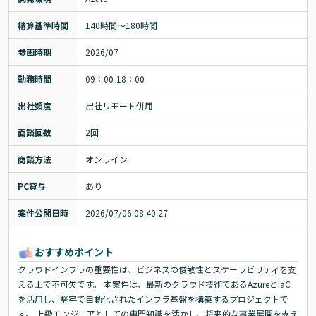
精算基準時間
140時間〜180時間
参画時期
2026/07
勤務時間
09：00-18：00
出社頻度
出社リモート併用
面談回数
2回
商談方法
オンライン
PC貸与
あり
案件公開日時
2026/07/06 08:40:27
おすすめポイント
クラウドインフラの重要性は、ビジネスの俊敏性とスケーラビリティを支
える上で不可欠です。 本案件は、最新のクラウド技術であるAzureとIaC
を活用し、堅牢で自動化されたインフラ基盤を構築するプロジェクトで
す。 上級エンジニアとしての専門知識を活かし、将来的な事業展開を支え