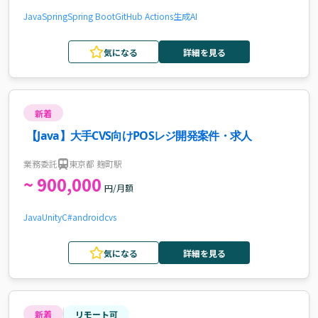
Java
Spring
Spring Boot
GitHub Actions
生成AI
気になる
詳細を見る
新着
【Java】大手CVS向けPOSレジ開発案件・求人
業務委託
東京都 麹町駅
~ 900,000
円/月額
Java
Unity
C#
android
cvs
気になる
詳細を見る
新着
リモート可