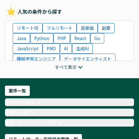
人気の条件から探す
リモート可
フルリモート
高単価
副業
Java
Python
PHP
React
Go
JavaScript
PMO
AI
生成AI
機械学習エンジニア
データサイエンティスト
すべて表示
インフラエンジニア
ITコンサルタント
フロントエンドエンジニア
ネットワークエンジニア
Webディレクター
案件一覧
AIエンジニア
Webデザイナー
スキルから探す
月収100万円 業務委託
COBOL
Ruby
単価から探す
TypeScript
Laravel
AWS
職種・ポジションから探す