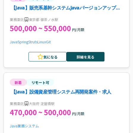
【Java】販売系基幹システムJavaバージョンアップ案
件・求人
業務委託
東京都 御茶ノ水駅
500,000 ~ 550,000
円/月額
Java
Spring
Struts
Linux
Git
気になる
詳細を見る
新着
リモート可
【Java】設備資産管理システム再開発案件・求人
業務委託
大阪府 淀屋橋駅
470,000 ~ 500,000
円/月額
Java
業務システム