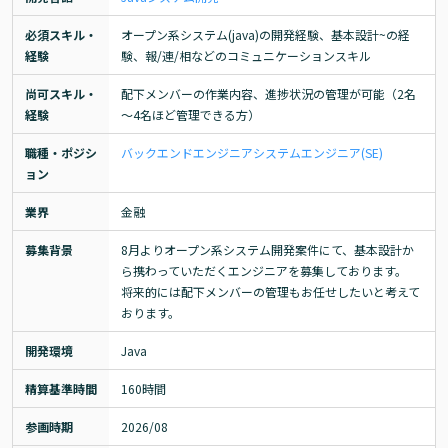
必須スキル・
オープン系システム(java)の開発経験、基本設計~の経
経験
験、報/連/相などのコミュニケーションスキル
尚可スキル・
配下メンバーの作業内容、進捗状況の管理が可能（2名
経験
～4名ほど管理できる方）
職種・ポジシ
バックエンドエンジニア
システムエンジニア(SE)
ョン
業界
金融
募集背景
8月よりオープン系システム開発案件にて、基本設計か
ら携わっていただくエンジニアを募集しております。

将来的には配下メンバーの管理もお任せしたいと考えて
おります。
開発環境
Java
精算基準時間
160時間
参画時期
2026/08