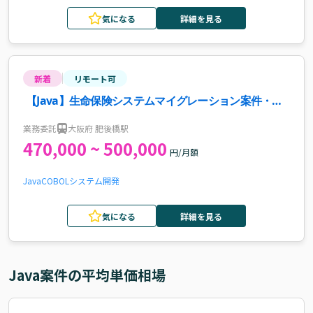
気になる
詳細を見る
新着
リモート可
【Java】生命保険システムマイグレーション案件・求
人
業務委託
大阪府 肥後橋駅
470,000 ~ 500,000
円/月額
Java
COBOL
システム開発
気になる
詳細を見る
Java
案件の平均単価相場