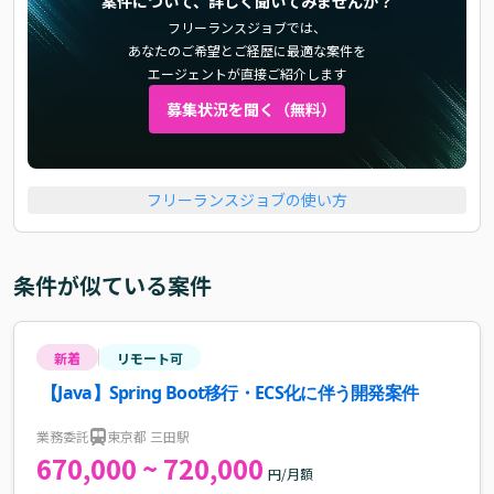
案件について、詳しく聞いてみませんか？
フリーランスジョブでは、
あなたのご希望とご経歴に最適な案件を
エージェントが直接ご紹介します
募集状況を聞く（無料）
フリーランスジョブの使い方
条件が似ている案件
新着
リモート可
【Java】Spring Boot移行・ECS化に伴う開発案件
業務委託
東京都 三田駅
670,000 ~ 720,000
円/月額