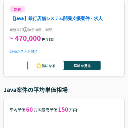
新着
【Java】銀行店舗システム開発支援案件・求人
業務委託
神奈川県 川崎駅
~ 470,000
円/月額
Java
システム開発
気になる
詳細を見る
Java
案件の平均単価相場
60
150
平均単価
最高単価
万円
万円