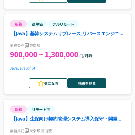
新着
高単価
フルリモート
【Java】基幹システムリプレース_リバースエンジニア
リング推進案件・求人
業務委託
東京都
900,000 ~ 1,300,000
円/月額
Java
JavaScript
気になる
詳細を見る
新着
リモート可
【Java】生保向け契約管理システム導入保守・開発案
件・求人
業務委託
東京都 蒲田駅