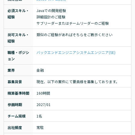
必須スキル・
Javaでの開発経験

経験
詳細設計のご経験

サブリーダーまたはチームリーダーのご経験
尚可スキル・
類似のご経験があればそちらをご教示ください
経験
職種・ポジシ
バックエンドエンジニア
システムエンジニア(SE)
ョン
業界
金融
募集背景
現在、以下の案件にて要員様を募集しております。
精算基準時間
160時間
参画時期
2027/01
チーム規模
1名
出社頻度
常駐