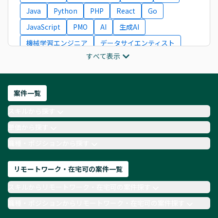
Java
Python
PHP
React
Go
JavaScript
PMO
AI
生成AI
機械学習エンジニア
データサイエンティスト
すべて表示
インフラエンジニア
ITコンサルタント
フロントエンドエンジニア
ネットワークエンジニア
Webディレクター
案件一覧
AIエンジニア
Webデザイナー
スキルから探す
月収100万円 業務委託
COBOL
Ruby
単価から探す
TypeScript
Laravel
AWS
職種・ポジションから探す
リモートワーク・在宅可の案件一覧
スキルからリモートワーク・在宅可の案件探す
職種・ポジションからリモートワーク・在宅可の案件探す