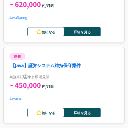
~ 620,000
円/月額
Java
Spring
気になる
詳細を見る
新着
【Java】証券システム維持保守案件
業務委託
東京都 潮見駅
~ 450,000
円/月額
Java
ses
気になる
詳細を見る