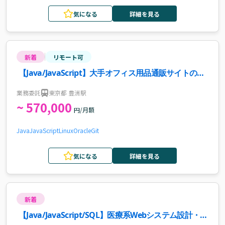
気になる
詳細を見る
新着
リモート可
【Java/JavaScript】大手オフィス用品通販サイトの運
用保守・追加開発案件
業務委託
東京都 豊洲駅
~ 570,000
円/月額
Java
JavaScript
Linux
Oracle
Git
気になる
詳細を見る
新着
【Java/JavaScript/SQL】医療系Webシステム設計・保