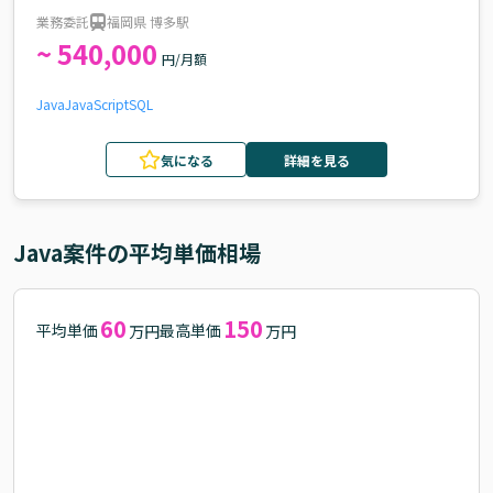
守案件
業務委託
福岡県 博多駅
~ 540,000
円/月額
Java
JavaScript
SQL
気になる
詳細を見る
Java
案件の平均単価相場
60
150
平均単価
最高単価
万円
万円