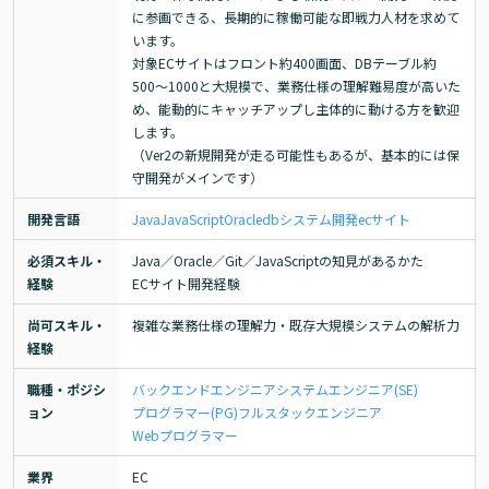
に参画できる、長期的に稼働可能な即戦力人材を求めて
います。

対象ECサイトはフロント約400画面、DBテーブル約
500〜1000と大規模で、業務仕様の理解難易度が高いた
め、能動的にキャッチアップし主体的に動ける方を歓迎
します。

（Ver2の新規開発が走る可能性もあるが、基本的には保
守開発がメインです）
開発言語
Java
JavaScript
Oracle
db
システム開発
ecサイト
必須スキル・
Java／Oracle／Git／JavaScriptの知見があるかた

経験
ECサイト開発経験
尚可スキル・
複雑な業務仕様の理解力・既存大規模システムの解析力
経験
職種・ポジシ
バックエンドエンジニア
システムエンジニア(SE)
ョン
プログラマー(PG)
フルスタックエンジニア
Webプログラマー
業界
EC