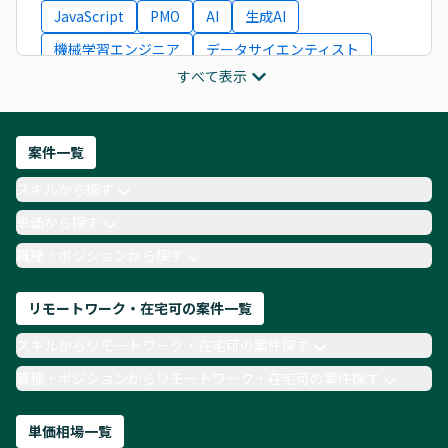
JavaScript
PMO
AI
生成AI
機械学習エンジニア
データサイエンティスト
すべて表示
インフラエンジニア
ITコンサルタント
フロントエンドエンジニア
ネットワークエンジニア
Webディレクター
案件一覧
AIエンジニア
Webデザイナー
スキルから探す
月収100万円 業務委託
COBOL
Ruby
単価から探す
TypeScript
Laravel
AWS
職種・ポジションから探す
リモートワーク・在宅可の案件一覧
スキルからリモートワーク・在宅可の案件探す
職種・ポジションからリモートワーク・在宅可の案件探す
単価相場一覧