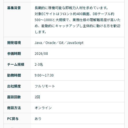
募集背景
長期的に稼働可能な即戦力人材を求めています。

対象ECサイトはフロント約400画面、DBテーブル約
500〜1000と大規模で、業務仕様の理解難易度が高いた
め、能動的にキャッチアップし主体的に動ける方を歓迎
します。
開発環境
Java／Oracle／Git／JavaScript
参画時期
2026/08
チーム規模
2-3名
勤務時間
9:00〜17:30
出社頻度
フルリモート
面談回数
2回
商談方法
オンライン
PC貸与
あり