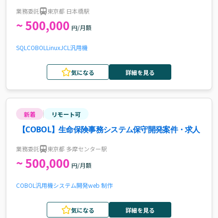
求人
業務委託
東京都 日本橋駅
~ 500,000
円/月額
SQL
COBOL
Linux
JCL
汎用機
気になる
詳細を見る
新着
リモート可
【COBOL】生命保険事務システム保守開発案件・求人
業務委託
東京都 多摩センター駅
~ 500,000
円/月額
COBOL
汎用機
システム開発
web 制作
気になる
詳細を見る