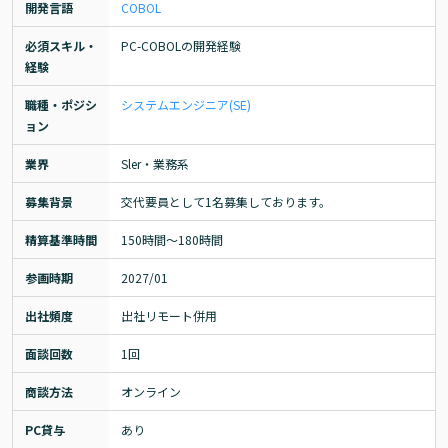
開発言語
COBOL
必須スキル・
PC-COBOLの開発経験
経験
職種・ポジシ
システムエンジニア(SE)
ョン
業界
Sler・業務系
募集背景
交代要員として1名募集しております。
精算基準時間
150時間〜180時間
参画時期
2027/01
出社頻度
出社リモート併用
面談回数
1回
商談方法
オンライン
PC貸与
あり