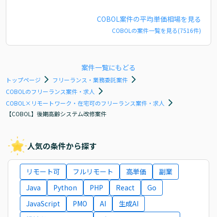
COBOL
案件の平均単価相場を見る
COBOL
の案件一覧を見る(
7516
件)
案件一覧にもどる
トップページ
フリーランス・業務委託案件
COBOLのフリーランス案件・求人
COBOL×リモートワーク・在宅可のフリーランス案件・求人
【COBOL】後期高齢システム改修案件
人気の条件から探す
リモート可
フルリモート
高単価
副業
Java
Python
PHP
React
Go
JavaScript
PMO
AI
生成AI