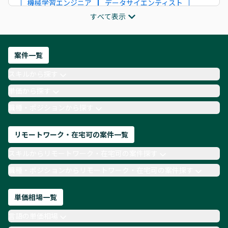
機械学習エンジニア
データサイエンティスト
すべて表示
インフラエンジニア
ITコンサルタント
フロントエンドエンジニア
ネットワークエンジニア
Webディレクター
案件一覧
AIエンジニア
Webデザイナー
スキルから探す
月収100万円 業務委託
COBOL
Ruby
単価から探す
TypeScript
Laravel
AWS
職種・ポジションから探す
リモートワーク・在宅可の案件一覧
スキルからリモートワーク・在宅可の案件探す
職種・ポジションからリモートワーク・在宅可の案件探す
単価相場一覧
言語の単価相場