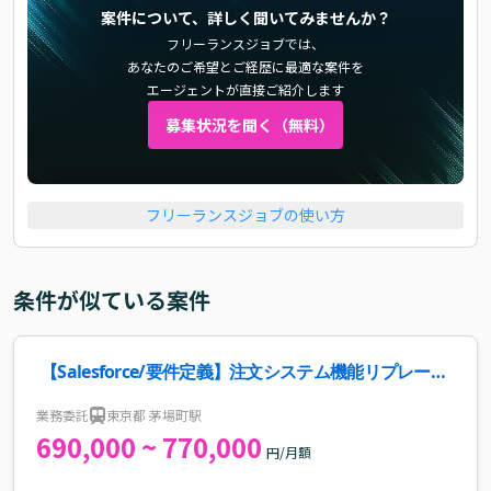
案件について、詳しく聞いてみませんか？
フリーランスジョブでは、
あなたのご希望とご経歴に最適な案件を
エージェントが直接ご紹介します
募集状況を聞く（無料）
フリーランスジョブの使い方
条件が似ている案件
【Salesforce/要件定義】注文システム機能リプレース
案件
業務委託
東京都 茅場町駅
690,000 ~ 770,000
円/月額