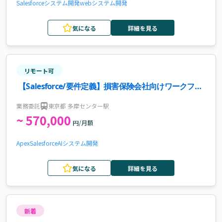
Salesforce
システム開発
webシステム開発
気になる
詳細を見る
リモート可
【Salesforce/要件定義】損害保険会社向けワークフロ
ー基盤導入案件・求人
業務委託
東京都 多摩センター駅
~ 570,000
円/月額
Apex
Salesforce
AI
システム開発
気になる
詳細を見る
新着