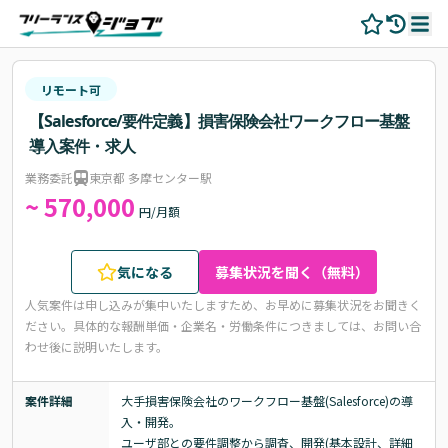
リモート可
【Salesforce/要件定義】損害保険会社ワークフロー基盤
導入案件・求人
業務委託
東京都 多摩センター駅
~ 570,000
円/月額
気になる
募集状況を聞く（無料）
人気案件は申し込みが集中いたしますため、お早めに募集状況をお聞きく
ださい。
具体的な報酬単価・企業名・労働条件につきましては、お問い合
わせ後に説明いたします。
案件詳細
大手損害保険会社のワークフロー基盤(Salesforce)の導
入・開発。

ユーザ部との要件調整から調査、開発(基本設計、詳細