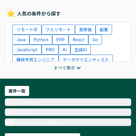
人気の条件から探す
リモート可
フルリモート
高単価
副業
Java
Python
PHP
React
Go
JavaScript
PMO
AI
生成AI
機械学習エンジニア
データサイエンティスト
すべて表示
インフラエンジニア
ITコンサルタント
フロントエンドエンジニア
ネットワークエンジニア
Webディレクター
案件一覧
AIエンジニア
Webデザイナー
スキルから探す
月収100万円 業務委託
COBOL
Ruby
単価から探す
TypeScript
Laravel
AWS
職種・ポジションから探す