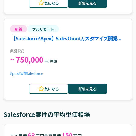
気になる
詳細を見る
新着
フルリモート
【Salesforce/Apex】SalesCloudカスタマイズ開発案
件
業務委託
~ 750,000
円/月額
Apex
AWS
Salesforce
気になる
詳細を見る
Salesforce
案件の平均単価相場
68
150
平均単価
最高単価
万円
万円