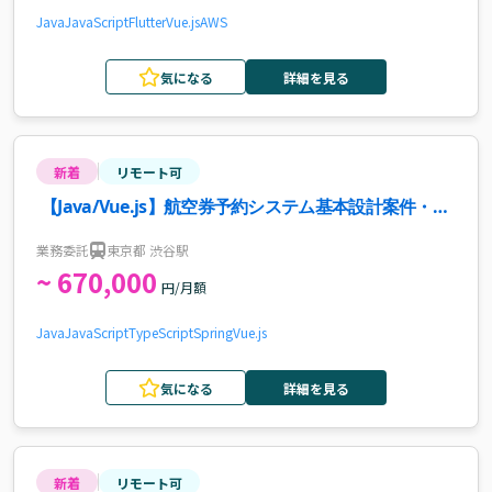
Java
JavaScript
Flutter
Vue.js
AWS
気になる
詳細を見る
新着
リモート可
【Java/Vue.js】航空券予約システム基本設計案件・求
人
業務委託
東京都 渋谷駅
~ 670,000
円/月額
Java
JavaScript
TypeScript
Spring
Vue.js
気になる
詳細を見る
新着
リモート可