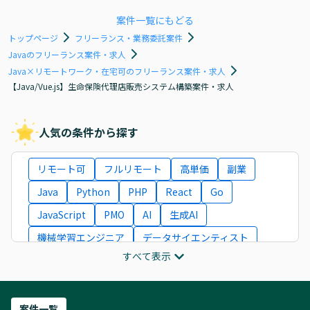
案件一覧にもどる
トップページ
フリーランス・業務委託案件
Javaのフリーランス案件・求人
Java×リモートワーク・在宅可のフリーランス案件・求人
【Java/Vue.js】生命保険代理店販売システム構築案件・求人
人気の条件から探す
リモート可
フルリモート
高単価
副業
Java
Python
PHP
React
Go
JavaScript
PMO
AI
生成AI
機械学習エンジニア
データサイエンティスト
すべて表示
インフラエンジニア
ITコンサルタント
フロントエンドエンジニア
ネットワークエンジニア
Webディレクター
案件一覧