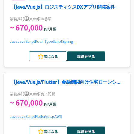
【Java/Vue.js】ロジスティクスDXアプリ開発案件
業務委託
東京都 渋谷駅
~ 670,000
円/月額
Java
JavaScript
Kotlin
TypeScript
Spring
気になる
詳細を見る
【Java/Vue.js/Flutter】金融機関向け住宅ローンシス
テム開発支援案件・求人
業務委託
東京都 虎ノ門駅
~ 670,000
円/月額
Java
JavaScript
Flutter
Vue.js
AWS
気になる
詳細を見る