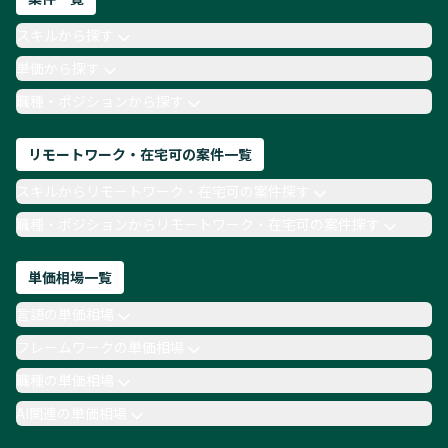
AIエンジニア
Webデザイナー
スキルから探す
月収100万円 業務委託
COBOL
Ruby
単価から探す
TypeScript
Laravel
AWS
職種・ポジションから探す
リモートワーク・在宅可の案件一覧
スキルからリモートワーク・在宅可の案件探す
職種・ポジションからリモートワーク・在宅可の案件探す
単価相場一覧
言語の単価相場
フレームワークの単価相場
職種の単価相場
AI関連の単価相場