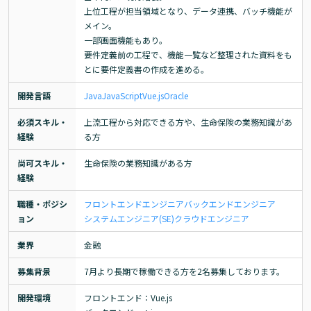
上位工程が担当領域となり、データ連携、バッチ機能が
メイン。

一部画面機能もあり。

要件定義前の工程で、機能一覧など整理された資料をも
とに要件定義書の作成を進める。
開発言語
Java
JavaScript
Vue.js
Oracle
必須スキル・
上流工程から対応できる方や、生命保険の業務知識があ
経験
る方
尚可スキル・
生命保険の業務知識がある方
経験
職種・ポジシ
フロントエンドエンジニア
バックエンドエンジニア
ョン
システムエンジニア(SE)
クラウドエンジニア
業界
金融
募集背景
7月より長期で稼働できる方を2名募集しております。
開発環境
フロントエンド：Vue.js
