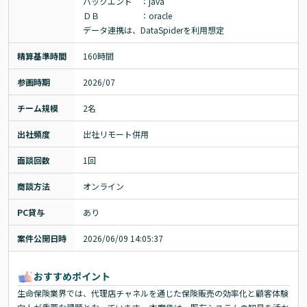
バックエンド　：java

ＤＢ　　　　　：oracle

データ連携は、DataSpiderを利用想定
精算基準時間
160時間
参画時期
2026/07
チーム規模
2名
出社頻度
出社リモート併用
面談回数
1回
商談方法
オンライン
PC貸与
あり
案件公開日時
2026/06/09 14:05:37
おすすめポイント
生命保険業界では、代理店チャネルを通じた保険販売の効率化と顧客体験