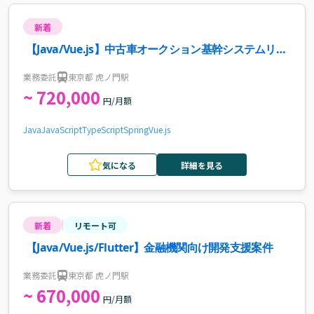
新着
【Java/Vue.js】中古車オークション基幹システムリプ
レイス案件・求人
業務委託
東京都 虎ノ門駅
~ 720,000
円/月額
Java
JavaScript
TypeScript
Spring
Vue.js
気になる
詳細を見る
新着
リモート可
【Java/Vue.js/Flutter】金融機関向け開発支援案件
業務委託
東京都 虎ノ門駅
~ 670,000
円/月額