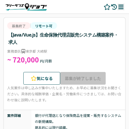
募集終了
リモート可
【Java/Vue.js】生命保険代理店販売システム構築案件・
求人
業務委託
東京都 大崎駅
~ 720,000
円/月額
気になる
募集が終了しました
人気案件は申し込みが集中いたしますため、お早めに募集状況をお聞きく
ださい。
具体的な報酬単価・企業名・労働条件につきましては、お問い合
わせ後に説明いたします。
案件詳細
銀行が代理店となり保険商品を提案・販売するシステム
の新規構築。

基本的には現行踏襲。
