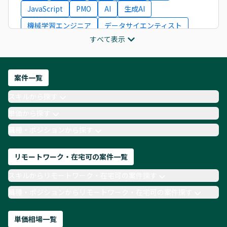
JavaScript
PMO
AI
生成AI
機械学習エンジニア
データサイエンティスト
すべて表示
インフラエンジニア
ITコンサルタント
フロントエンドエンジニア
ネットワークエンジニア
Webディレクター
案件一覧
AIエンジニア
Webデザイナー
スキルから探す
月収100万円 業務委託
COBOL
Ruby
単価から探す
TypeScript
Laravel
AWS
職種・ポジションから探す
リモートワーク・在宅可の案件一覧
スキルからリモートワーク・在宅可の案件探す
職種・ポジションからリモートワーク・在宅可の案件探す
単価相場一覧