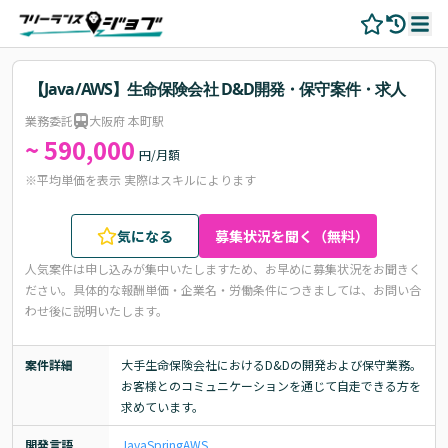
【Java/AWS】生命保険会社 D&D開発・保守案件・求人
業務委託
大阪府 本町駅
~ 590,000
円/月額
※平均単価を表示 実際はスキルによります
気になる
募集状況を聞く（無料）
人気案件は申し込みが集中いたしますため、お早めに募集状況をお聞きく
ださい。
具体的な報酬単価・企業名・労働条件につきましては、お問い合
わせ後に説明いたします。
案件詳細
大手生命保険会社におけるD&Dの開発および保守業務。

お客様とのコミュニケーションを通じて自走できる方を
求めています。
開発言語
Java
Spring
AWS