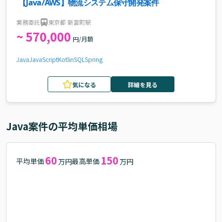
【Java/AWS】物流システム保守開発案件
業務委託
東京都 新富町駅
~ 570,000
円/月額
Java
JavaScript
Kotlin
SQL
Spring
気になる
詳細を見る
Java
案件の平均単価相場
60
150
平均単価
最高単価
万円
万円