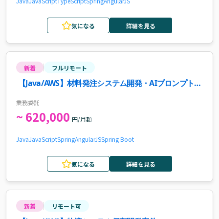
Java
JavaScript
TypeScript
Spring
AngularJS
気になる
詳細を見る
新着
フルリモート
【Java/AWS】材料発注システム開発・AIプロンプト検
証案件・求人
業務委託
~ 620,000
円/月額
Java
JavaScript
Spring
AngularJS
Spring Boot
気になる
詳細を見る
新着
リモート可