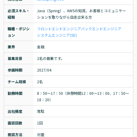
必須スキル・
Java（Spring）、AWSの知見、お客様とコミュニケー
経験
ションを取りながら自走出来る方
職種・ポジシ
フロントエンドエンジニア
バックエンドエンジニア
ョン
システムエンジニア(SE)
業界
金融
募集背景
2名の募集です。
参画時期
2027/04
チーム規模
2名
勤務時間
8：50～17：50（休憩時間12：00～13：00、17：50～
18：20）
出社頻度
常駐
面談回数
1回
商談方法
対面