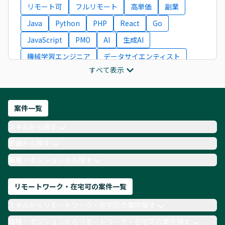
リモート可
フルリモート
高単価
副業
Java
Python
PHP
React
Go
JavaScript
PMO
AI
生成AI
機械学習エンジニア
データサイエンティスト
すべて表示
インフラエンジニア
ITコンサルタント
フロントエンドエンジニア
ネットワークエンジニア
Webディレクター
案件一覧
AIエンジニア
Webデザイナー
スキルから探す
月収100万円 業務委託
COBOL
Ruby
単価から探す
TypeScript
Laravel
AWS
職種・ポジションから探す
リモートワーク・在宅可の案件一覧
スキルからリモートワーク・在宅可の案件探す
職種・ポジションからリモートワーク・在宅可の案件探す