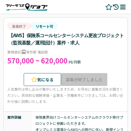
募集終了
リモート可
【AWS】保険系コールセンターシステム更改プロジェクト
（監視基盤／運用設計）案件・求人
業務委託
東京都 蒲田駅
570,000 ~ 620,000
円/月額
気になる
募集が終了しました
人気案件は申し込みが集中いたしますため、お早めに募集状況をお聞きく
ださい。
具体的な報酬単価・企業名・労働条件につきましては、お問い合
わせ後に説明いたします。
案件詳細
保険業界向けコールセンターシステムのクラウド移行プ
ロジェクトに参画いただきます。

オンプレミス環境からAWSへの移行に伴い、新規インフ