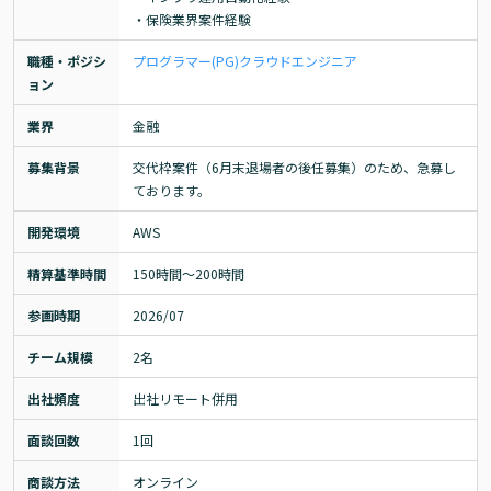
・保険業界案件経験
職種・ポジシ
プログラマー(PG)
クラウドエンジニア
ョン
業界
金融
募集背景
交代枠案件（6月末退場者の後任募集）のため、急募し
ております。
開発環境
AWS
精算基準時間
150時間〜200時間
参画時期
2026/07
チーム規模
2名
出社頻度
出社リモート併用
面談回数
1回
商談方法
オンライン