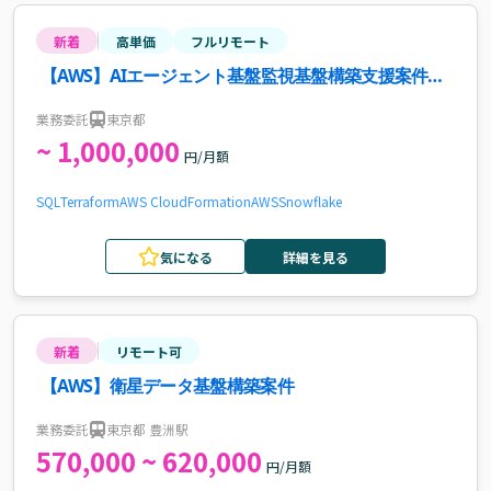
新着
高単価
フルリモート
【AWS】AIエージェント基盤監視基盤構築支援案件・
求人
業務委託
東京都
~ 1,000,000
円/月額
SQL
Terraform
AWS CloudFormation
AWS
Snowflake
気になる
詳細を見る
新着
リモート可
【AWS】衛星データ基盤構築案件
業務委託
東京都 豊洲駅
570,000 ~ 620,000
円/月額