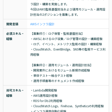
ラ設計・構築を実施します。

今回はAWS監視基盤担当および運用モジュール・運用設
計担当の2ポジションを募集します。
開発言語
AWS
インフラ設計
必須スキル・
【募集枠①：ログ保管・監視基盤担当】

経験
・AWSにおけるログ収集／ログ管理の設計・構築経験

・ログ、イベント、メトリクス監視の設計・構築経験

・CloudWatch、EventBridge、SNS等の監視サービス利
用経験

【募集枠②：運用モジュール・運用設計担当】

・開発案件におけるモジュール新規作成経験

・単体テスト～結合テスト経験

・運用手順書等のドキュメント作成経験
尚可スキル・
・Lambda開発経験

経験
・AWS運用設計経験

・RDS for Db2利用経験

・CloudWatch Logs、Firehose、Syntheticsの利用経験

・インフラ運用自動化経験
