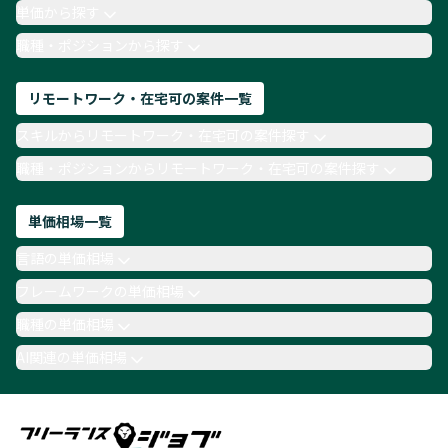
月収100万円 業務委託
COBOL
Ruby
単価から探す
TypeScript
Laravel
AWS
職種・ポジションから探す
リモートワーク・在宅可の案件一覧
スキルからリモートワーク・在宅可の案件探す
職種・ポジションからリモートワーク・在宅可の案件探す
単価相場一覧
言語の単価相場
フレームワークの単価相場
職種の単価相場
AI関連の単価相場