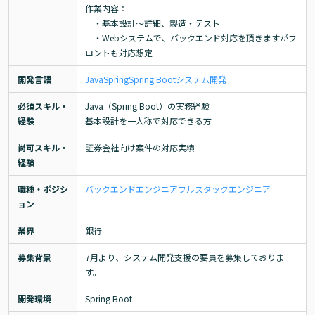
作業内容：

　・基本設計～詳細、製造・テスト

　・Webシステムで、バックエンド対応を頂きますがフ
ロントも対応想定
開発言語
Java
Spring
Spring Boot
システム開発
必須スキル・
Java（Spring Boot）の実務経験

経験
基本設計を一人称で対応できる方
尚可スキル・
証券会社向け案件の対応実績
経験
職種・ポジシ
バックエンドエンジニア
フルスタックエンジニア
ョン
業界
銀行
募集背景
7月より、システム開発支援の要員を募集しておりま
す。
開発環境
Spring Boot