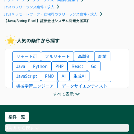
Javaのフリーランス案件・求人
Java×リモートワーク・在宅可のフリーランス案件・求人
【Java/Spring Boot】証券会社システム開発支援案件
人気の条件から探す
リモート可
フルリモート
高単価
副業
Java
Python
PHP
React
Go
JavaScript
PMO
AI
生成AI
機械学習エンジニア
データサイエンティスト
すべて表示
インフラエンジニア
ITコンサルタント
フロントエンドエンジニア
ネットワークエンジニア
Webディレクター
案件一覧
AIエンジニア
Webデザイナー
スキルから探す