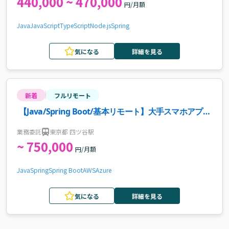
440,000 ~ 470,000
円/月額
Java
JavaScript
TypeScript
Node.js
Spring
気になる
詳細を見る
新着
フルリモート
【Java/Spring Boot/基本リモート】大手スマホアプ
リ・バックエンド開発案件・求人
業務委託
東京都 四ツ谷駅
~ 750,000
円/月額
Java
Spring
Spring Boot
AWS
Azure
気になる
詳細を見る