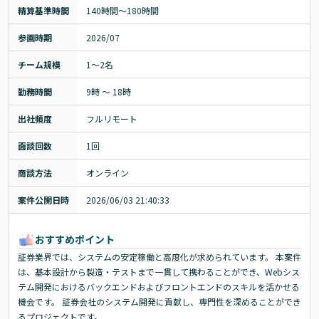
精算基準時間
140時間〜180時間
参画時期
2026/07
チーム規模
1～2名
勤務時間
9時 ～ 18時
出社頻度
フルリモート
面談回数
1回
商談方法
オンライン
案件公開日時
2026/06/03 21:40:33
おすすめポイント
証券業界では、システムの安定稼働と高度化が求められています。 本案件
は、基本設計から製造・テストまで一貫して携わることができ、Webシス
テム開発におけるバックエンドおよびフロントエンドのスキルを活かせる
機会です。 証券会社のシステム開発に貢献し、専門性を深めることができ
るプロジェクトです。