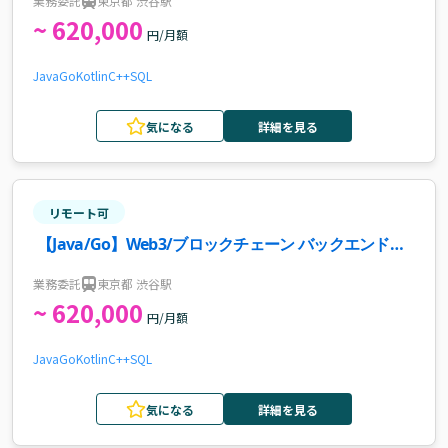
業務委託
東京都 渋谷駅
~ 620,000
円/月額
Java
Go
Kotlin
C++
SQL
気になる
詳細を見る
リモート可
【Java/Go】Web3/ブロックチェーン バックエンド開
発案件・求人
業務委託
東京都 渋谷駅
~ 620,000
円/月額
Java
Go
Kotlin
C++
SQL
気になる
詳細を見る