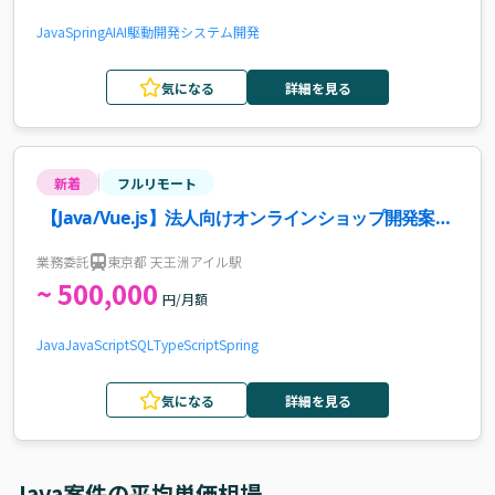
Java
Spring
AI
AI駆動開発
システム開発
気になる
詳細を見る
新着
フルリモート
【Java/Vue.js】法人向けオンラインショップ開発案
件・求人
業務委託
東京都 天王洲アイル駅
~ 500,000
円/月額
Java
JavaScript
SQL
TypeScript
Spring
気になる
詳細を見る
Java
案件の平均単価相場