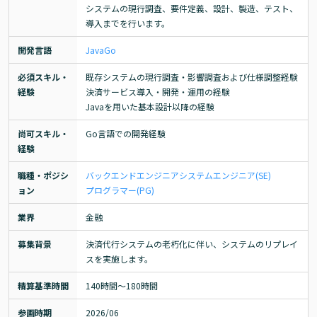
システムの現行調査、要件定義、設計、製造、テスト、
導入までを行います。
開発言語
Java
Go
必須スキル・
既存システムの現行調査・影響調査および仕様調整経験

経験
決済サービス導入・開発・運用の経験

Javaを用いた基本設計以降の経験
尚可スキル・
Go言語での開発経験
経験
職種・ポジシ
バックエンドエンジニア
システムエンジニア(SE)
ョン
プログラマー(PG)
業界
金融
募集背景
決済代行システムの老朽化に伴い、システムのリプレイ
スを実施します。
精算基準時間
140時間〜180時間
参画時期
2026/06