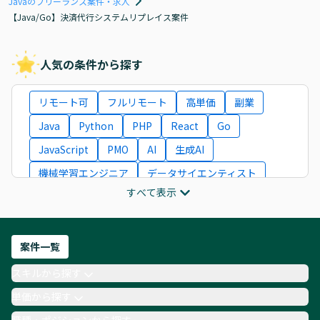
Javaのフリーランス案件・求人
【Java/Go】決済代行システムリプレイス案件
人気の条件から探す
リモート可
フルリモート
高単価
副業
Java
Python
PHP
React
Go
JavaScript
PMO
AI
生成AI
機械学習エンジニア
データサイエンティスト
すべて表示
インフラエンジニア
ITコンサルタント
フロントエンドエンジニア
ネットワークエンジニア
Webディレクター
案件一覧
AIエンジニア
Webデザイナー
スキルから探す
月収100万円 業務委託
COBOL
Ruby
単価から探す
TypeScript
Laravel
AWS