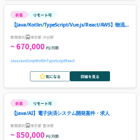
新着
リモート可
【Java/Kotlin/TypeScript/Vue.js/React/AWS】物流業
界向けWebサービス新規機能開発・インフラ改善案件
業務委託
東京都 渋谷駅
~ 670,000
円/月額
Java
JavaScript
Kotlin
TypeScript
React
気になる
詳細を見る
新着
リモート可
【Java/AI】電子決済システム開発案件・求人
業務委託
東京都 豊洲駅
~ 850,000
円/月額