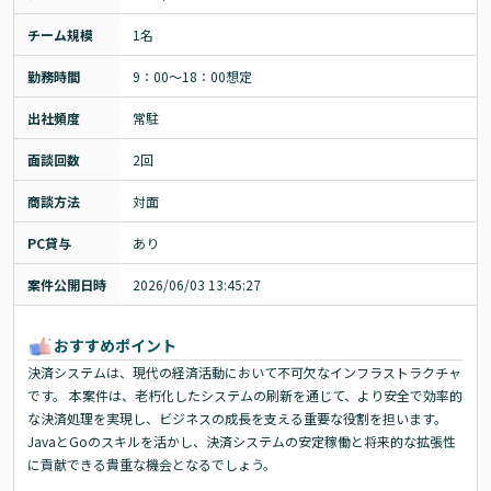
チーム規模
1名
勤務時間
9：00～18：00想定
出社頻度
常駐
面談回数
2回
商談方法
対面
PC貸与
あり
案件公開日時
2026/06/03 13:45:27
おすすめポイント
決済システムは、現代の経済活動において不可欠なインフラストラクチャ
です。 本案件は、老朽化したシステムの刷新を通じて、より安全で効率的
な決済処理を実現し、ビジネスの成長を支える重要な役割を担います。
JavaとGoのスキルを活かし、決済システムの安定稼働と将来的な拡張性
に貢献できる貴重な機会となるでしょう。