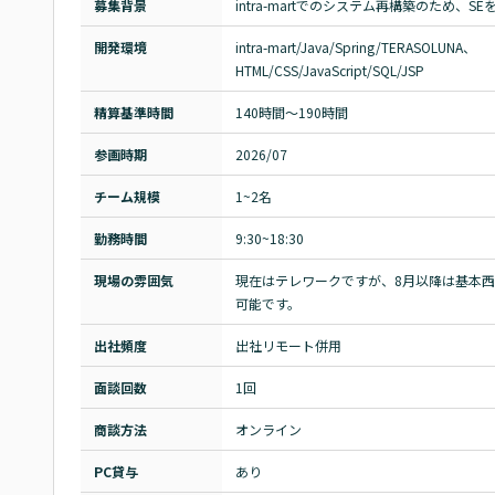
募集背景
intra-martでのシステム再構築のため、
開発環境
intra-mart/Java/Spring/TERASOLUNA、

HTML/CSS/JavaScript/SQL/JSP
精算基準時間
140時間〜190時間
参画時期
2026/07
チーム規模
1~2名
勤務時間
9:30~18:30
現場の雰囲気
現在はテレワークですが、8月以降は基本
可能です。
出社頻度
出社リモート併用
面談回数
1回
商談方法
オンライン
PC貸与
あり