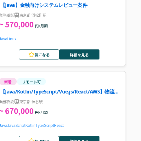
【Java】金融向けシステムレビュー案件
業務委託
東京都 浜松町駅
~ 570,000
円/月額
Java
Linux
気になる
詳細を見る
新着
リモート可
【Java/Kotlin/TypeScript/Vue.js/React/AWS】物流業
界向けWebサービス新規機能開発・インフラ改善案件
業務委託
東京都 渋谷駅
~ 670,000
円/月額
Java
JavaScript
Kotlin
TypeScript
React