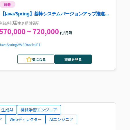
新着
【Java/Spring】基幹システムバージョンアップ推進・
開発支援案件・求人
業務委託
東京都 池袋駅
570,000 ~ 720,000
円/月額
Java
Spring
AWS
Oracle
JP1
気になる
詳細を見る
生成AI
機械学習エンジニア
ア
Webディレクター
AIエンジニア