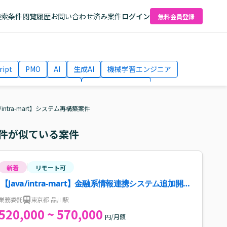
検索条件
閲覧履歴
お問い合わせ済み案件
ログイン
無料会員登録
ript
PMO
AI
生成AI
機械学習エンジニア
ネットワークエンジニア
Webディレクター
el
AWS
a/intra-mart】システム再構築案件
件が似ている案件
新着
リモート可
【Java/intra-mart】金融系情報連携システム追加開発
案件・求人
業務委託
東京都 品川駅
520,000 ~ 570,000
円/月額