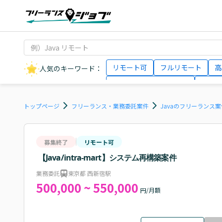
リモート可
フルリモート
高
人気のキーワード：
データサイエンティスト
インフ
AIエンジニア
Webデザイナー
トップページ
フリーランス・業務委託案件
Javaのフリーランス
募集終了
リモート可
【Java/intra-mart】システム再構築案件
業務委託
東京都 西新宿駅
500,000 ~ 550,000
円/月額