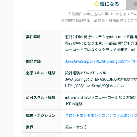
気になる
人気案件は申し込みが集中いたしますた
具体的な報酬単価・企業名・労働条件につき
案件詳細
道路公団の現行システムをintra-mart
移行が中心となります。一部新規開発も含ま
ローコードではなくスクラッチ開発で、intra
開発言語
Java
JavaScript
HTML
JSP
Spring
CSS
ローコ
必須スキル・経験
設計経験ありのSEレベル

JAVA(Spring又はTERASOLUNA)の経験3年以
HTML/CSS/JavaScript/SQLのスキル
尚可スキル・経験
intra-mart(TBL/メニュー/ロールなどの
JSPの経験
職種・ポジション
フロントエンドエンジニア
システムエンジニア
業界
公共・官公庁