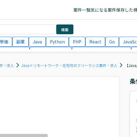
案件一覧
気になる案件
保存した
検索
単価
副業
Java
Python
PHP
React
Go
JavaSc
ラエンジニア
ITコンサルタント
フロントエンドエンジニア
月収100万円 業務委託
COBOL
Ruby
TypeScript
Larav
案件・求人
Java×リモートワーク・在宅可のフリーランス案件・求人
【Jav
条