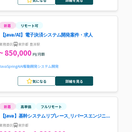
気になる
詳細を見る
新着
リモート可
【Java/AI】電子決済システム開発案件・求人
業務委託
東京都 豊洲駅
~ 850,000
円/月額
Java
Spring
AI
AI駆動開発
システム開発
気になる
詳細を見る
新着
高単価
フルリモート
【Java】基幹システムリプレース_リバースエンジニア
リング推進案件・求人
業務委託
東京都