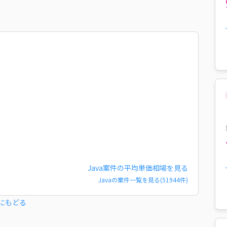
Java
案件の平均単価相場を見る
Java
の案件一覧を見る(
51944
件)
にもどる