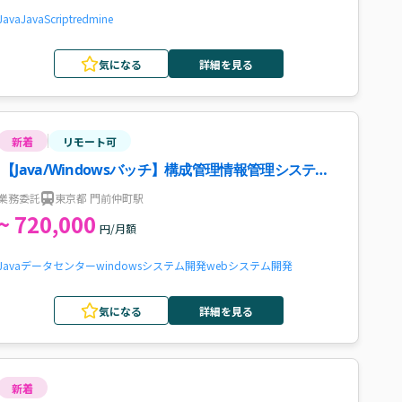
Java
JavaScript
redmine
気になる
詳細を見る
新着
リモート可
【Java/Windowsバッチ】構成管理情報管理システム
の更改支援案件・求人
業務委託
東京都 門前仲町駅
~ 720,000
円/月額
Java
データセンター
windows
システム開発
webシステム開発
気になる
詳細を見る
新着