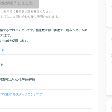
募集が終了しました
め、お早めに募集状況をお聞きください。
ましては、お問い合わせ後に説明いたします。
で再構築するプロジェクトです。機能数は約30画面で、既存システムの
れます。

-martを使用します。
ード
上

設定/関連性がわかる等)の経験

(SE)
フルスタックエンジニア