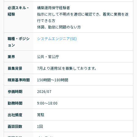
必須スキル・
構築運用保守経験者

経験
指示に対して不明点を適切に確認でき、着実に業務を遂
行できる方

体調、勤怠に問題のない方
職種・ポジシ
システムエンジニア(SE)
ョン
業界
公共・官公庁
募集背景
7月より運用SEを募集しております。
精算基準時間
150時間〜180時間
参画時期
2026/07
勤務時間
9:00～18:00
出社頻度
常駐
面談回数
1回