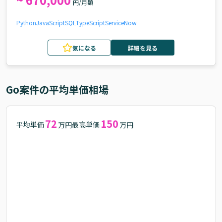
円/月額
Python
JavaScript
SQL
TypeScript
ServiceNow
気になる
詳細を見る
Go
案件の平均単価相場
72
150
平均単価
最高単価
万円
万円