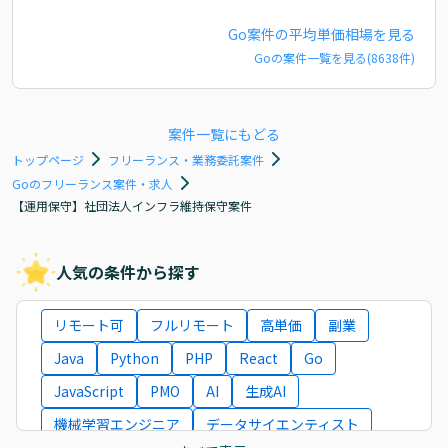
Go
案件の平均単価相場を見る
Go
の案件一覧を見る(
8638
件)
案件一覧にもどる
トップページ
フリーランス・業務委託案件
Goのフリーランス案件・求人
【運用保守】社団法人インフラ維持保守案件
人気の条件から探す
リモート可
フルリモート
高単価
副業
Java
Python
PHP
React
Go
JavaScript
PMO
AI
生成AI
機械学習エンジニア
データサイエンティスト