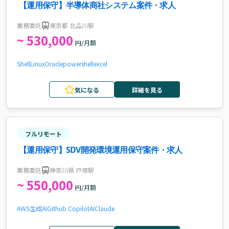
【運用保守】半導体商社システム案件・求人
業務委託
東京都 北品川駅
~ 530,000
円/月額
Shell
Linux
Oracle
powershell
excel
気になる
詳細を見る
フルリモート
【運用保守】SDV開発環境運用保守案件・求人
業務委託
神奈川県 戸塚駅
~ 550,000
円/月額
AWS
生成AI
Github Copilot
AI
Claude