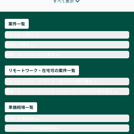
すべて表示
インフラエンジニア
ITコンサルタント
フロントエンドエンジニア
ネットワークエンジニア
Webディレクター
案件一覧
AIエンジニア
Webデザイナー
スキルから探す
月収100万円 業務委託
COBOL
Ruby
単価から探す
TypeScript
Laravel
AWS
職種・ポジションから探す
リモートワーク・在宅可の案件一覧
スキルからリモートワーク・在宅可の案件探す
職種・ポジションからリモートワーク・在宅可の案件探す
単価相場一覧
言語の単価相場
フレームワークの単価相場