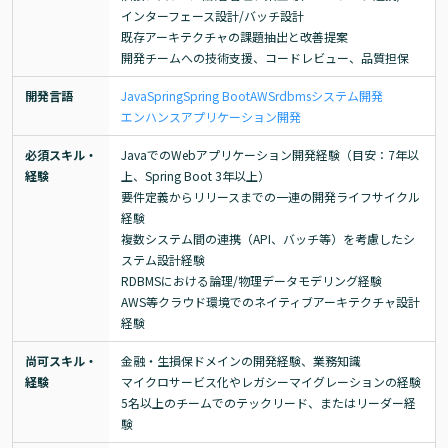
インターフェース設計/バッチ設計

既存アーキテクチャの課題抽出と改善提案

開発チームへの技術支援、コードレビュー、品質担保
開発言語
Java
Spring
Spring Boot
AWS
rdbms
システム開発
エンハンス
アプリケーション開発
必須スキル・
JavaでのWebアプリケーション開発経験（目安：7年以
経験
上、Spring Boot 3年以上）

要件定義からリリースまでの一連の開発ライフサイクル
経験

複数システム間の連携（API、バッチ等）を考慮したシ
ステム設計経験

RDBMSにおける論理/物理データモデリング経験

AWS等クラウド環境でのネイティブアーキテクチャ設計
経験
尚可スキル・
金融・生損保ドメインの開発経験、業務知識

経験
マイクロサービス化やレガシーマイグレーションの経験

5名以上のチームでのテックリード、またはリーダー経
験