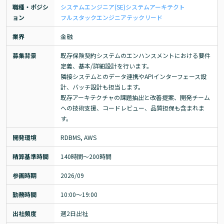
職種・ポジシ
システムエンジニア(SE)
システムアーキテクト
ョン
フルスタックエンジニア
テックリード
業界
金融
募集背景
既存保険契約システムのエンハンスメントにおける要件
定義、基本/詳細設計を行います。

隣接システムとのデータ連携やAPIインターフェース設
計、バッチ設計も担当します。

既存アーキテクチャの課題抽出と改善提案、開発チーム
への技術支援、コードレビュー、品質担保も含まれま
す。
開発環境
RDBMS, AWS
精算基準時間
140時間〜200時間
参画時期
2026/09
勤務時間
10:00～19:00
出社頻度
週2日出社