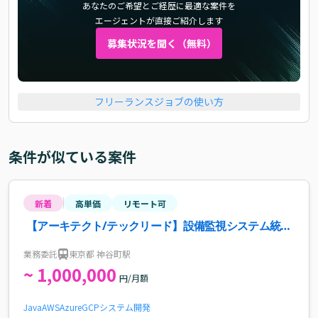
あなたのご希望とご経歴に最適な案件を
エージェントが直接ご紹介します
募集状況を聞く（無料）
フリーランスジョブの使い方
条件が似ている案件
新着
高単価
リモート可
【アーキテクト/テックリード】設備監視システム統合
支援案件・求人
業務委託
東京都 神谷町駅
~ 1,000,000
円/月額
Java
AWS
Azure
GCP
システム開発