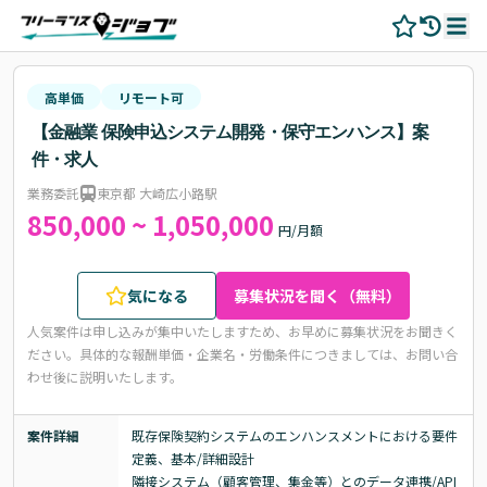
高単価
リモート可
【金融業 保険申込システム開発・保守エンハンス】案
件・求人
業務委託
東京都 大崎広小路駅
850,000 ~ 1,050,000
円/月額
気になる
募集状況を聞く（無料）
人気案件は申し込みが集中いたしますため、お早めに募集状況をお聞きく
ださい。
具体的な報酬単価・企業名・労働条件につきましては、お問い合
わせ後に説明いたします。
案件詳細
既存保険契約システムのエンハンスメントにおける要件
定義、基本/詳細設計

隣接システム（顧客管理、集金等）とのデータ連携/API