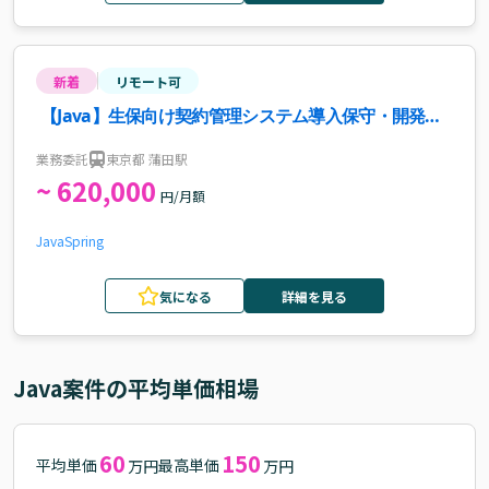
新着
リモート可
【Java】生保向け契約管理システム導入保守・開発案
件・求人
業務委託
東京都 蒲田駅
~ 620,000
円/月額
Java
Spring
気になる
詳細を見る
Java
案件の平均単価相場
60
150
平均単価
最高単価
万円
万円