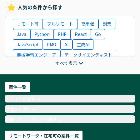
人気の条件から探す
リモート可
フルリモート
高単価
副業
Java
Python
PHP
React
Go
JavaScript
PMO
AI
生成AI
機械学習エンジニア
データサイエンティスト
すべて表示
インフラエンジニア
ITコンサルタント
フロントエンドエンジニア
ネットワークエンジニア
Webディレクター
案件一覧
AIエンジニア
Webデザイナー
スキルから探す
月収100万円 業務委託
COBOL
Ruby
単価から探す
TypeScript
Laravel
AWS
職種・ポジションから探す
リモートワーク・在宅可の案件一覧