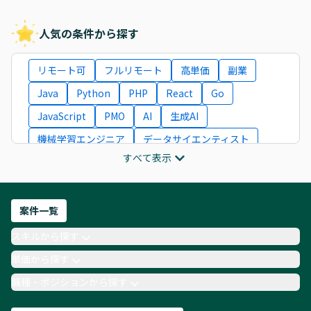
人気の条件から探す
リモート可
フルリモート
高単価
副業
Java
Python
PHP
React
Go
JavaScript
PMO
AI
生成AI
機械学習エンジニア
データサイエンティスト
すべて表示
インフラエンジニア
ITコンサルタント
フロントエンドエンジニア
ネットワークエンジニア
Webディレクター
案件一覧
AIエンジニア
Webデザイナー
スキルから探す
月収100万円 業務委託
COBOL
Ruby
単価から探す
TypeScript
Laravel
AWS
職種・ポジションから探す