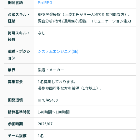
開発言語
Perl
RPG
必須スキル・
RPG開発経験（上流工程から一人称で対応可能な方）、
経験
調査分析/改修/運用保守経験、コミュニケーション能力
尚可スキル・
なし
経験
職種・ポジシ
システムエンジニア(SE)
ョン
業界
製造・メーカー
募集背景
1名募集しております。

長期参画可能な方を希望（1年以上）。
開発環境
RPG/AS400
精算基準時間
140時間〜180時間
参画時期
2026/07
チーム規模
1名