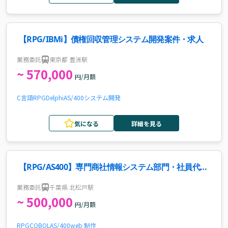
【RPG/IBMi】債権回収管理システム開発案件・求人
業務委託
東京都 豊洲駅
~ 570,000
円/月額
C言語
RPG
Delphi
AS/400
システム開発
気になる
詳細を見る
【RPG/AS400】専門商社情報システム部門・社員代替
案件・求人
業務委託
千葉県 北松戸駅
~ 500,000
円/月額
RPG
COBOL
AS/400
web 制作