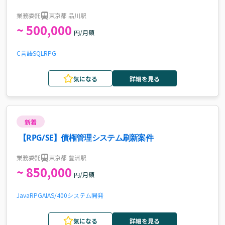
業務委託
東京都 品川駅
~ 500,000
円/月額
C言語
SQL
RPG
気になる
詳細を見る
新着
【RPG/SE】債権管理システム刷新案件
業務委託
東京都 豊洲駅
~ 850,000
円/月額
Java
RPG
AI
AS/400
システム開発
気になる
詳細を見る