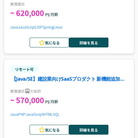
業務委託
~ 620,000
円/月額
Java
JavaScript
JSP
Spring
Linux
気になる
詳細を見る
リモート可
【Java/SE】建設業向けSaaSプロダクト 新機能追加・
カスタマイズ開発案件・求人
業務委託
大阪府
~ 570,000
円/月額
Java
PHP
JavaScript
HTML
SQL
気になる
詳細を見る