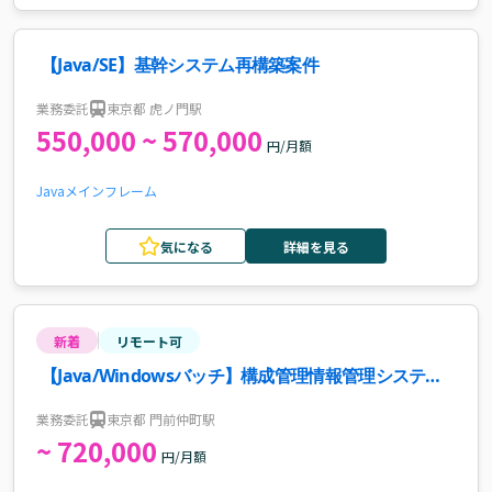
【Java/SE】基幹システム再構築案件
業務委託
東京都 虎ノ門駅
550,000 ~ 570,000
円/月額
Java
メインフレーム
気になる
詳細を見る
新着
リモート可
【Java/Windowsバッチ】構成管理情報管理システム
の更改支援案件・求人
業務委託
東京都 門前仲町駅
~ 720,000
円/月額