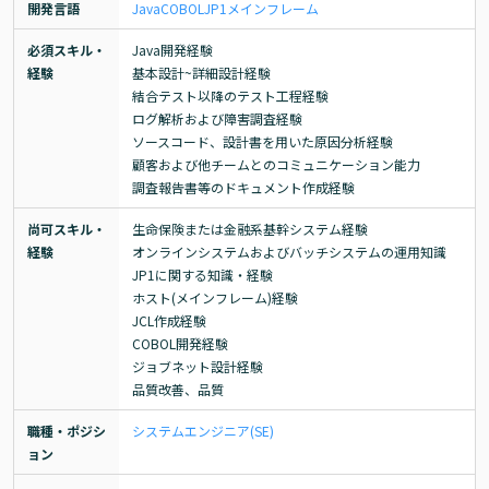
開発言語
Java
COBOL
JP1
メインフレーム
必須スキル・
Java開発経験

経験
基本設計~詳細設計経験

結合テスト以降のテスト工程経験

ログ解析および障害調査経験

ソースコード、設計書を用いた原因分析経験

顧客および他チームとのコミュニケーション能力

調査報告書等のドキュメント作成経験
尚可スキル・
生命保険または金融系基幹システム経験

経験
オンラインシステムおよびバッチシステムの運用知識

JP1に関する知識・経験

ホスト(メインフレーム)経験

JCL作成経験

COBOL開発経験

ジョブネット設計経験

品質改善、品質
職種・ポジシ
システムエンジニア(SE)
ョン