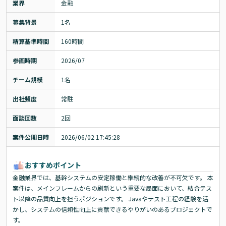
業界
金融
募集背景
1名
精算基準時間
160時間
参画時期
2026/07
チーム規模
1名
出社頻度
常駐
面談回数
2回
案件公開日時
2026/06/02 17:45:28
おすすめポイント
金融業界では、基幹システムの安定稼働と継続的な改善が不可欠です。 本
案件は、メインフレームからの刷新という重要な局面において、結合テス
ト以降の品質向上を担うポジションです。 Javaやテスト工程の経験を活
かし、システムの信頼性向上に貢献できるやりがいのあるプロジェクトで
す。