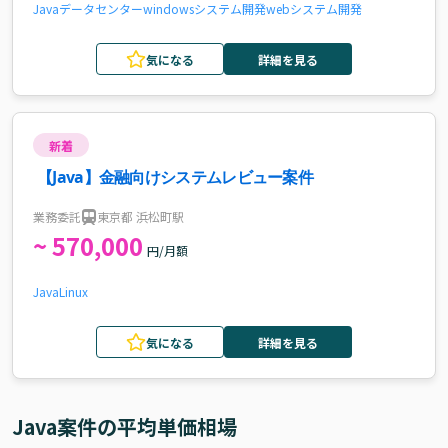
Java
データセンター
windows
システム開発
webシステム開発
気になる
詳細を見る
新着
【Java】金融向けシステムレビュー案件
業務委託
東京都 浜松町駅
~ 570,000
円/月額
Java
Linux
気になる
詳細を見る
Java
案件の平均単価相場