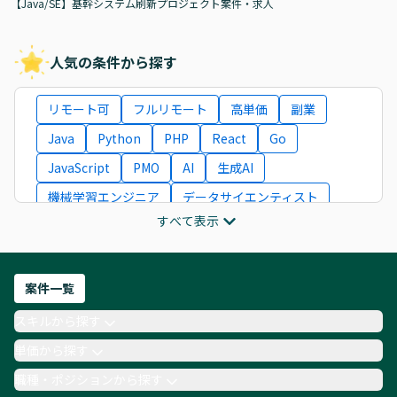
【Java/SE】基幹システム刷新プロジェクト案件・求人
人気の条件から探す
リモート可
フルリモート
高単価
副業
Java
Python
PHP
React
Go
JavaScript
PMO
AI
生成AI
機械学習エンジニア
データサイエンティスト
すべて表示
インフラエンジニア
ITコンサルタント
フロントエンドエンジニア
ネットワークエンジニア
Webディレクター
案件一覧
AIエンジニア
Webデザイナー
スキルから探す
月収100万円 業務委託
COBOL
Ruby
単価から探す
TypeScript
Laravel
AWS
職種・ポジションから探す