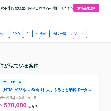
検索条件
閲覧履歴
お問い合わせ済み案件
ログイン
無料会員登録
ript
PMO
AI
生成AI
機械学習エンジニア
ネットワークエンジニア
Webディレクター
el
AWS
件が似ている案件
フルリモート
【HTML/CSS/JavaScript】大手ふるさと納税ポータル
サイト案件・求人
業務委託
東京都 五反田駅
~ 570,000
円/月額