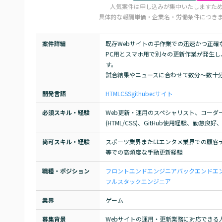
人気案件は申し込みが集中いたしますた
具体的な報酬単価・企業名・労働条件につき
案件詳細
既存Webサイトの手作業での迅速かつ正確
PC用とスマホ用で別々の更新作業が発生
す。

試合結果やニュースに合わせて数分～数十
開発言語
HTML
CSS
github
ecサイト
必須スキル・経験
Web更新・運用のスペシャリスト、コーダ
(HTML/CSS)、GitHub使用経験、勤
尚可スキル・経験
スポーツ業界またはエンタメ業界での顧客
等での高頻度な手動更新経験
職種・ポジション
フロントエンドエンジニア
バックエンドエ
フルスタックエンジニア
業界
ゲーム
募集背景
Webサイトの運用・更新業務に対応できる