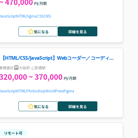
~ 470,000
円/月額
JavaScript
HTML
Figma
CSS
CMS
気になる
詳細を見る
【HTML/CSS/JavaScript】Webコーダー／コーディン
グ案件
業務委託
大阪府 心斎橋駅
320,000 ~ 370,000
円/月額
JavaScript
HTML
Photoshop
WordPress
Figma
気になる
詳細を見る
リモート可