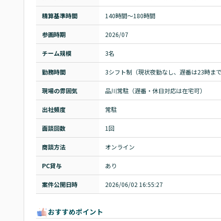
精算基準時間
140時間〜180時間
参画時期
2026/07
チーム規模
3名
勤務時間
3シフト制（現状夜勤なし、遅番は23時ま
現場の雰囲気
品川常駐（遅番・休日対応は在宅可）
出社頻度
常駐
面談回数
1回
商談方法
オンライン
PC貸与
あり
案件公開日時
2026/06/02 16:55:27
おすすめポイント