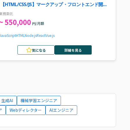
【HTML/CSS/JS】マークアップ・フロントエンド開発
案件
業務委託
~ 550,000
円/月額
JavaScript
HTML
Node.js
React
Vue.js
気になる
詳細を見る
生成AI
機械学習エンジニア
ア
Webディレクター
AIエンジニア