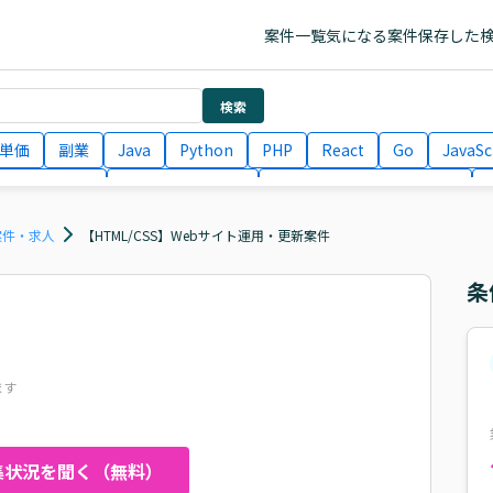
案件一覧
気になる案件
保存した
検索
単価
副業
Java
Python
PHP
React
Go
JavaSc
ラエンジニア
ITコンサルタント
フロントエンドエンジニア
月収100万円 業務委託
COBOL
Ruby
TypeScript
Larav
案件・求人
【HTML/CSS】Webサイト運用・更新案件
条
ます
集状況を聞く（無料）