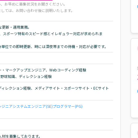
め、お早めに募集状況をお聞きください。
ましては、お問い合わせ後に説明いたします。
な更新・運用業務。

し、スポーツ特有のスピード感とイレギュラー対応が求められま
分単位での即時更新、時には深夜帯までの待機・対応が必要です。
ー・マークアップエンジニア、Webコーディング経験
怠良好、野球知識、ディレクション経験
ディレクション経験、メディアサイト・スポーツサイト・ECサイト
ンジニア
システムエンジニア(SE)
プログラマー(PG)
人材を募集しております。