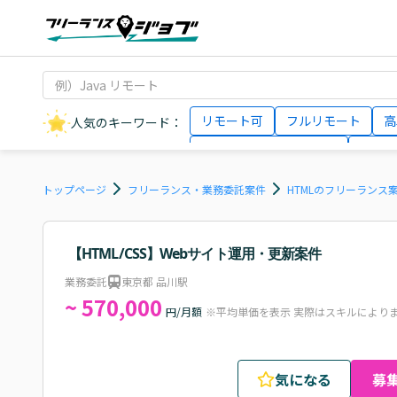
リモート可
フルリモート
高
人気のキーワード：
データサイエンティスト
インフ
AIエンジニア
Webデザイナー
トップページ
フリーランス・業務委託案件
HTMLのフリーランス
【HTML/CSS】Webサイト運用・更新案件
業務委託
東京都 品川駅
~ 570,000
円/月額
※平均単価を表示 実際はスキルにより
気になる
募