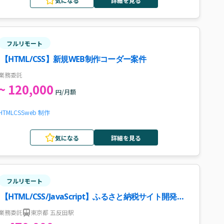
気になる
詳細を見る
フルリモート
【HTML/CSS】新規WEB制作コーダー案件
業務委託
~ 120,000
円/月額
HTML
CSS
web 制作
気になる
詳細を見る
フルリモート
【HTML/CSS/JavaScript】ふるさと納税サイト開発案
件・求人
業務委託
東京都 五反田駅