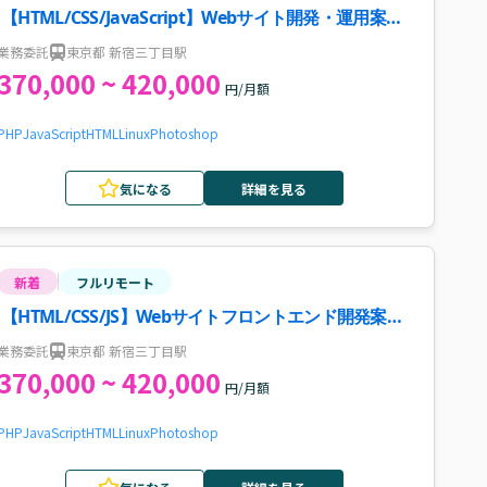
【HTML/CSS/JavaScript】Webサイト開発・運用案
件・求人
業務委託
東京都 新宿三丁目駅
370,000 ~ 420,000
円/月額
PHP
JavaScript
HTML
Linux
Photoshop
気になる
詳細を見る
新着
フルリモート
【HTML/CSS/JS】Webサイトフロントエンド開発案
件・求人
業務委託
東京都 新宿三丁目駅
370,000 ~ 420,000
円/月額
PHP
JavaScript
HTML
Linux
Photoshop