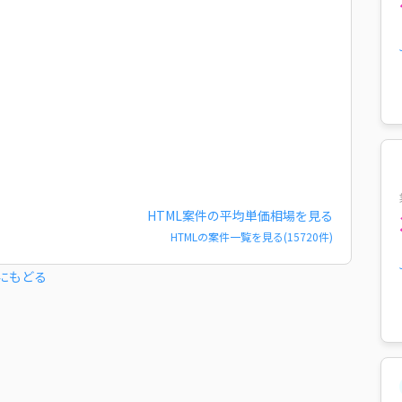
HTML
案件の平均単価相場を見る
HTML
の案件一覧を見る(
15720
件)
にもどる