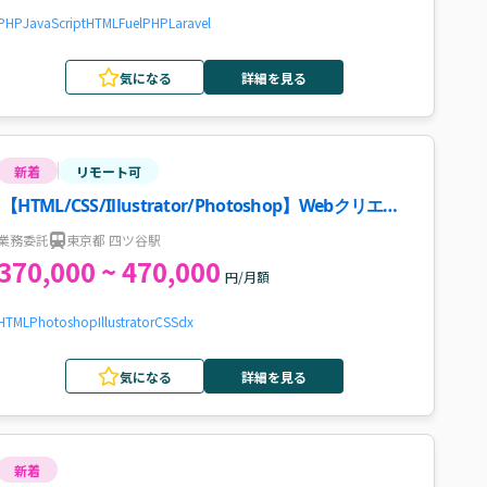
PHP
JavaScript
HTML
FuelPHP
Laravel
気になる
詳細を見る
新着
リモート可
【HTML/CSS/Illustrator/Photoshop】Webクリエイ
ター案件
業務委託
東京都 四ツ谷駅
370,000 ~ 470,000
円/月額
HTML
Photoshop
Illustrator
CSS
dx
気になる
詳細を見る
新着