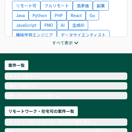
リモート可
フルリモート
高単価
副業
Java
Python
PHP
React
Go
JavaScript
PMO
AI
生成AI
機械学習エンジニア
データサイエンティスト
すべて表示
インフラエンジニア
ITコンサルタント
フロントエンドエンジニア
ネットワークエンジニア
Webディレクター
案件一覧
AIエンジニア
Webデザイナー
スキルから探す
月収100万円 業務委託
COBOL
Ruby
単価から探す
TypeScript
Laravel
AWS
職種・ポジションから探す
リモートワーク・在宅可の案件一覧
スキルからリモートワーク・在宅可の案件探す
職種・ポジションからリモートワーク・在宅可の案件探す