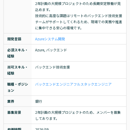
2年計画の大規模プロジェクトのため長期安定稼働が見
込めます。

技術的に高度な課題はリモートのバックエンド技術支援
チームがサポートしてくれるため、現場での実務や推進
に集中できる安心の環境です。
開発言語
Azure
システム開発
必須スキル・
Azure, バックエンド
経験
尚可スキル・
バックエンド技術支援
経験
職種・ポジシ
バックエンドエンジニア
フルスタックエンジニア
ョン
業界
銀行
募集背景
2年計画の大規模プロジェクトのため、メンバーを募集
しております。
参画時期
2026/09