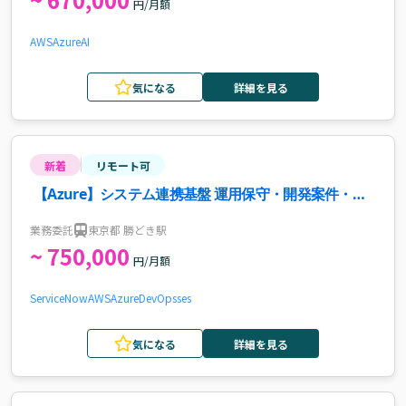
円/月額
AWS
Azure
AI
気になる
詳細を見る
新着
リモート可
【Azure】システム連携基盤 運用保守・開発案件・求
人
業務委託
東京都 勝どき駅
~ 750,000
円/月額
ServiceNow
AWS
Azure
DevOps
ses
気になる
詳細を見る