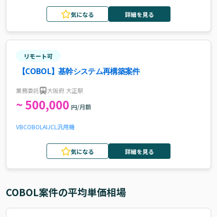
気になる
詳細を見る
リモート可
【COBOL】基幹システム再構築案件
業務委託
大阪府 大正駅
~ 500,000
円/月額
VB
COBOL
AI
JCL
汎用機
気になる
詳細を見る
COBOL
案件の平均単価相場