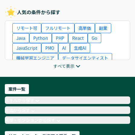
人気の条件から探す
リモート可
フルリモート
高単価
副業
Java
Python
PHP
React
Go
JavaScript
PMO
AI
生成AI
機械学習エンジニア
データサイエンティスト
すべて表示
インフラエンジニア
ITコンサルタント
フロントエンドエンジニア
ネットワークエンジニア
Webディレクター
案件一覧
AIエンジニア
Webデザイナー
スキルから探す
月収100万円 業務委託
COBOL
Ruby
単価から探す
TypeScript
Laravel
AWS
職種・ポジションから探す