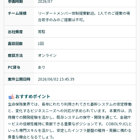
参画時期
2026/07
チーム規模
リーダー＋メンバー体制提案歓迎。1人でのご提案の場
合若手のみのご提案は不可。
出社頻度
常駐
面談回数
1回
商談方法
オンライン
PC貸与
あり
案件公開日時
2026/06/02 15:45:39
おすすめポイント
生命保険業界では、長年にわたり利用されてきた基幹システムの安定稼働
と、変化するビジネスニーズへの対応が求められています。 本案件は、汎
用機での開発経験を活かし、既存システムの保守・開発を通じて、金融サ
ービスの信頼性維持に貢献できる重要なポジションです。 COBOLやJCLと
いった専門スキルを活かし、安定したインフラ基盤の維持・発展に携わる
貴重な機会となるでしょう。