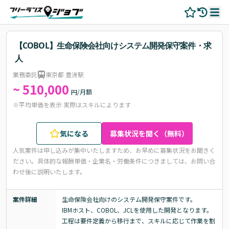
【COBOL】生命保険会社向けシステム開発保守案件・求
人
業務委託
東京都 豊洲駅
~ 510,000
円/月額
※平均単価を表示 実際はスキルによります
気になる
募集状況を聞く（無料）
人気案件は申し込みが集中いたしますため、お早めに募集状況をお聞きく
ださい。
具体的な報酬単価・企業名・労働条件につきましては、お問い合
わせ後に説明いたします。
案件詳細
生命保険会社向けのシステム開発保守案件です。

IBMホスト、COBOL、JCLを使用した開発となります。

工程は要件定義から移行まで、スキルに応じて作業を割