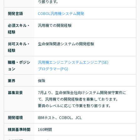
り振ります。
開発言語
COBOL
汎用機
システム開発
必須スキル・
汎用機での開発経験
経験
尚可スキル・
生命保険関連システムの開発経験
経験
職種・ポジシ
汎用機エンジニア
システムエンジニア(SE)
ョン
プログラマー(PG)
業界
保険
募集背景
7月より、生命保険会社向けシステム開発保守案件に
て、汎用機での開発経験者を募集しております。

要員のレベルに応じて作業を割り振ります。
開発環境
IBMホスト、COBOL、JCL
精算基準時間
160時間