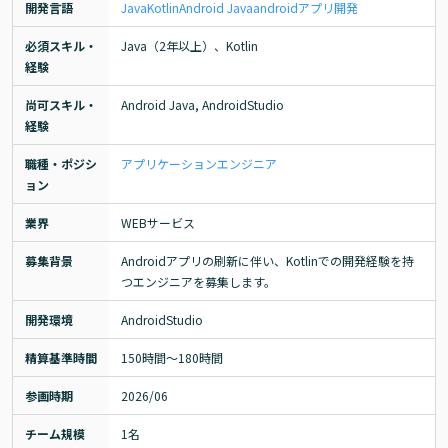
開発言語
Java
Kotlin
Android Java
android
アプリ開発
必須スキル・
Java（2年以上）、Kotlin
経験
尚可スキル・
Android Java, AndroidStudio
経験
職種・ポジシ
アプリケーションエンジニア
ョン
業界
WEBサービス
募集背景
Androidアプリの刷新に伴い、Kotlinでの開発経験を持
つエンジニアを募集します。
開発環境
AndroidStudio
精算基準時間
150時間〜180時間
参画時期
2026/06
チーム規模
1名