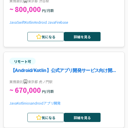
業務委託
東京都 渋谷駅
~ 800,000
円/月額
Java
Swift
Kotlin
Android Java
Firebase
気になる
詳細を見る
リモート可
【Android/Kotlin】公式アプリ開発サービス向け開発
支援案件・求人
業務委託
東京都 虎ノ門駅
~ 670,000
円/月額
Java
Kotlin
ios
android
アプリ開発
気になる
詳細を見る