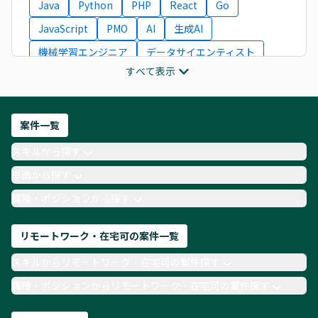
Java
Python
PHP
React
Go
JavaScript
PMO
AI
生成AI
機械学習エンジニア
データサイエンティスト
すべて表示
インフラエンジニア
ITコンサルタント
フロントエンドエンジニア
ネットワークエンジニア
Webディレクター
案件一覧
AIエンジニア
Webデザイナー
スキルから探す
月収100万円 業務委託
COBOL
Ruby
単価から探す
TypeScript
Laravel
AWS
職種・ポジションから探す
リモートワーク・在宅可の案件一覧
スキルからリモートワーク・在宅可の案件探す
職種・ポジションからリモートワーク・在宅可の案件探す