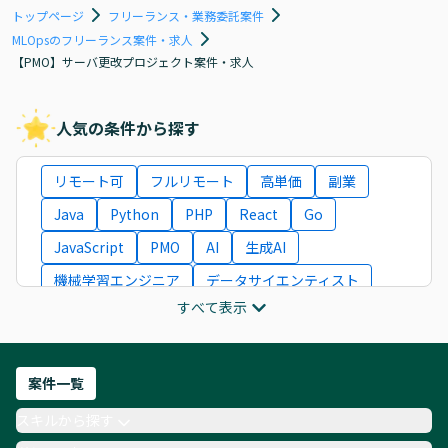
トップページ
フリーランス・業務委託案件
MLOpsのフリーランス案件・求人
【PMO】サーバ更改プロジェクト案件・求人
人気の条件から探す
リモート可
フルリモート
高単価
副業
Java
Python
PHP
React
Go
JavaScript
PMO
AI
生成AI
機械学習エンジニア
データサイエンティスト
すべて表示
インフラエンジニア
ITコンサルタント
フロントエンドエンジニア
ネットワークエンジニア
Webディレクター
案件一覧
AIエンジニア
Webデザイナー
スキルから探す
月収100万円 業務委託
COBOL
Ruby