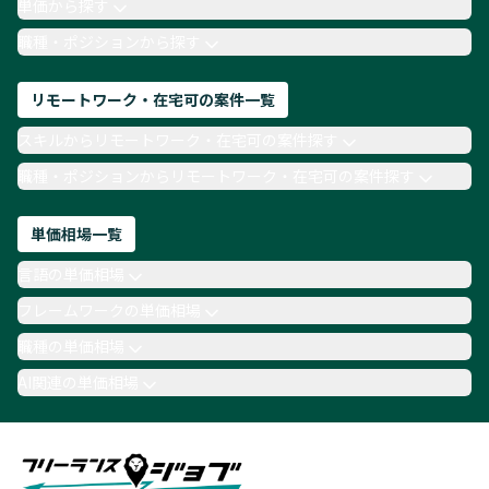
単価から探す
TypeScript
Laravel
AWS
職種・ポジションから探す
リモートワーク・在宅可の案件一覧
スキルからリモートワーク・在宅可の案件探す
職種・ポジションからリモートワーク・在宅可の案件探す
単価相場一覧
言語の単価相場
フレームワークの単価相場
職種の単価相場
AI関連の単価相場