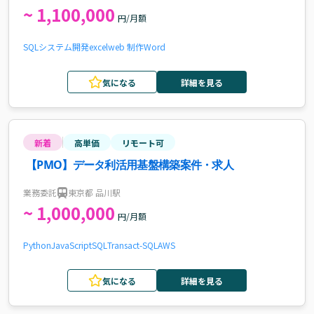
~ 1,100,000
円/月額
SQL
システム開発
excel
web 制作
Word
気になる
詳細を見る
新着
高単価
リモート可
【PMO】データ利活用基盤構築案件・求人
業務委託
東京都 品川駅
~ 1,000,000
円/月額
Python
JavaScript
SQL
Transact-SQL
AWS
気になる
詳細を見る