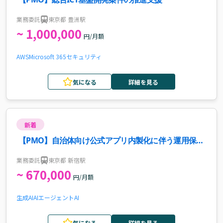
業務委託
東京都 豊洲駅
~ 1,000,000
円/月額
AWS
Microsoft 365
セキュリティ
気になる
詳細を見る
新着
【PMO】自治体向け公式アプリ内製化に伴う運用保
守・エスカレーション窓口支援案件・求人
業務委託
東京都 新宿駅
~ 670,000
円/月額
生成AI
AIエージェント
AI
気になる
詳細を見る