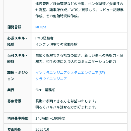
進捗管理／課題管理などの推進、ベンダ調整／会議打合
せ調整、議事録作成／WBS／見積もり、レビュー記録票
作成、その他随時資料作成。
開発言語
MLOps
必須スキル・
PMO経験者

経験
インフラ現場での稼働経験
尚可スキル・
幅広く理解できる視野の広さ、新しい事への吸収力・理
経験
解力、相手の懐に入り込むコミュニケーション能力
職種・ポジシ
インフラエンジニア
システムエンジニア(SE)
ョン
クラウドエンジニア
業界
Sler・業務系
募集背景
長期で参画できる方を希望いたします。

明るくハキハキ話せる方が好まれます。
精算基準時間
140時間〜180時間
参画時期
2026/10