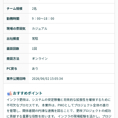
チーム規模
2名
勤務時間
9：00～18：00
現場の雰囲気
カジュアル
出社頻度
常駐
面談回数
1回
商談方法
オンライン
PC貸与
あり
案件公開日時
2026/06/02 15:05:34
おすすめポイント
インフラ更改は、システムの安定稼働と将来的な拡張性を確保するために
不可欠なプロセスです。 本案件は、PMOとしてプロジェクト全体の進行
を管理し、関係者間の円滑な連携を図ることで、更改プロジェクトの成功
に貢献する重要な役割を担います。 インフラの現場経験を活かし、プロジ