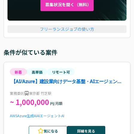
募集状況を聞く（無料）
フリーランスジョブの使い方
条件が似ている案件
新着
高単価
リモート可
【AI/Azure】建設業向けデータ基盤・AIエージェント
導入支援案件・求人
業務委託
東京都 竹芝駅
~ 1,000,000
円/月額
AWS
Azure
生成AI
AIエージェント
AI
気になる
詳細を見る