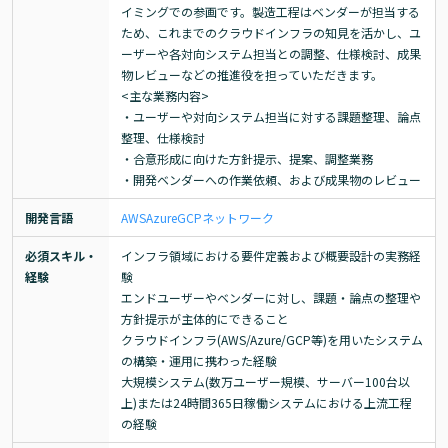
イミングでの参画です。製造工程はベンダーが担当する
ため、これまでのクラウドインフラの知見を活かし、ユ
ーザーや各対向システム担当との調整、仕様検討、成果
物レビューなどの推進役を担っていただきます。

<主な業務内容>

・ユーザーや対向システム担当に対する課題整理、論点
整理、仕様検討

・合意形成に向けた方針提示、提案、調整業務

・開発ベンダーへの作業依頼、および成果物のレビュー
開発言語
AWS
Azure
GCP
ネットワーク
必須スキル・
インフラ領域における要件定義および概要設計の実務経
経験
験

エンドユーザーやベンダーに対し、課題・論点の整理や
方針提示が主体的にできること

クラウドインフラ(AWS/Azure/GCP等)を用いたシステム
の構築・運用に携わった経験

大規模システム(数万ユーザー規模、サーバー100台以
上)または24時間365日稼働システムにおける上流工程
の経験