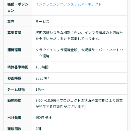
職種・ポジシ
インフラエンジニア
システムアーキテクト
ョン
業界
サービス
募集背景
次期店舗システム刷新に伴い、インフラ領域の上流設計
を支援いただける方を募集しております。
開発環境
クラウドインフラ環境全般、大規模サーバー・ネットワ
ーク環境
精算基準時間
160時間
参画時期
2026/07
チーム規模
1名〜
勤務時間
9:00〜18:00(※プロジェクトの状況や繁忙期により残業
が発生する可能性がございます)
出社頻度
週2日出社
面談回数
2回