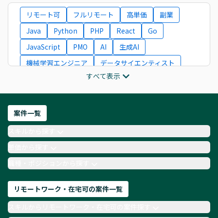
リモート可
フルリモート
高単価
副業
Java
Python
PHP
React
Go
JavaScript
PMO
AI
生成AI
機械学習エンジニア
データサイエンティスト
すべて表示
インフラエンジニア
ITコンサルタント
フロントエンドエンジニア
ネットワークエンジニア
Webディレクター
案件一覧
AIエンジニア
Webデザイナー
スキルから探す
月収100万円 業務委託
COBOL
Ruby
単価から探す
TypeScript
Laravel
AWS
職種・ポジションから探す
リモートワーク・在宅可の案件一覧
スキルからリモートワーク・在宅可の案件探す