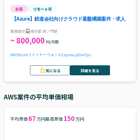
新着
リモート可
【Azure】鉄道会社向けクラウド基盤構築案件・求人
業務委託
東京都 虎ノ門駅
~ 800,000
円/月額
AWS
Azure
ファイヤーウォール
Express.js
DevOps
気になる
詳細を見る
AWS
案件の平均単価相場
67
150
平均単価
最高単価
万円
万円