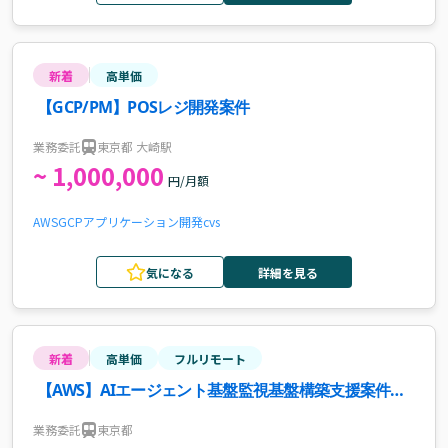
新着
高単価
【GCP/PM】POSレジ開発案件
業務委託
東京都 大崎駅
~ 1,000,000
円/月額
AWS
GCP
アプリケーション開発
cvs
気になる
詳細を見る
新着
高単価
フルリモート
【AWS】AIエージェント基盤監視基盤構築支援案件・
求人
業務委託
東京都