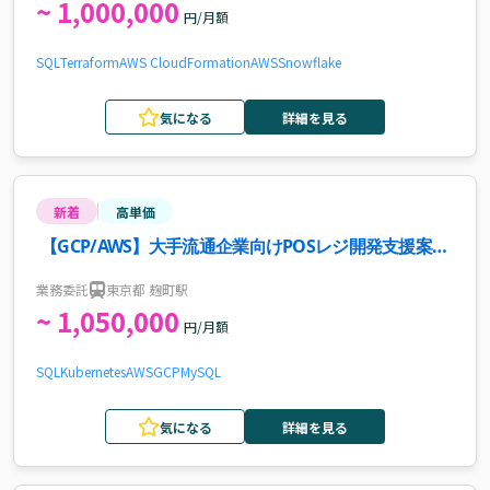
~ 1,000,000
円/月額
SQL
Terraform
AWS CloudFormation
AWS
Snowflake
気になる
詳細を見る
新着
高単価
【GCP/AWS】大手流通企業向けPOSレジ開発支援案
件・求人
業務委託
東京都 麹町駅
~ 1,050,000
円/月額
SQL
Kubernetes
AWS
GCP
MySQL
気になる
詳細を見る