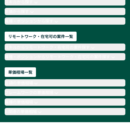
スキルから探す
月収100万円 業務委託
COBOL
Ruby
単価から探す
TypeScript
Laravel
AWS
職種・ポジションから探す
リモートワーク・在宅可の案件一覧
スキルからリモートワーク・在宅可の案件探す
職種・ポジションからリモートワーク・在宅可の案件探す
単価相場一覧
言語の単価相場
フレームワークの単価相場
職種の単価相場
AI関連の単価相場