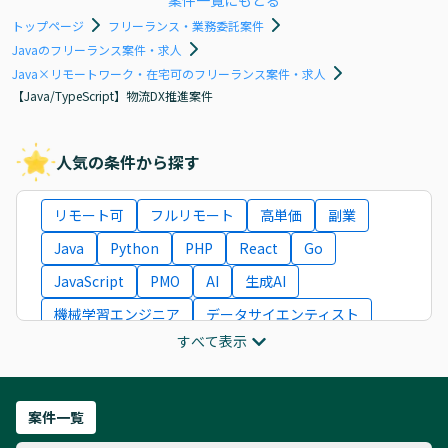
案件一覧にもどる
トップページ
フリーランス・業務委託案件
Javaのフリーランス案件・求人
Java×リモートワーク・在宅可のフリーランス案件・求人
【Java/TypeScript】物流DX推進案件
人気の条件から探す
リモート可
フルリモート
高単価
副業
Java
Python
PHP
React
Go
JavaScript
PMO
AI
生成AI
機械学習エンジニア
データサイエンティスト
すべて表示
インフラエンジニア
ITコンサルタント
フロントエンドエンジニア
ネットワークエンジニア
Webディレクター
案件一覧
AIエンジニア
Webデザイナー