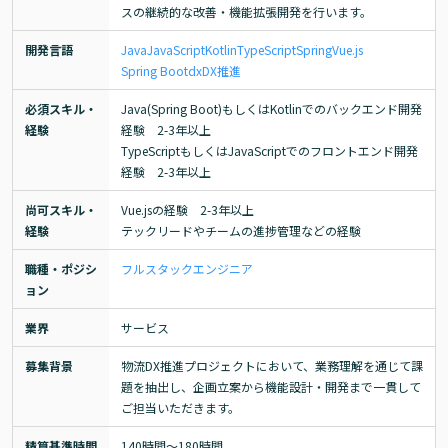
スの継続的な改善・機能拡張開発を行います。
開発言語
Java
JavaScript
Kotlin
TypeScript
Spring
Vue.js
Spring Boot
dx
DX推進
必須スキル・
Java(Spring Boot)もしくはKotlinでのバックエンド開発
経験
経験　2-3年以上

TypeScriptもしくはJavaScriptでのフロントエンド開発
経験　2-3年以上
尚可スキル・
Vue.jsの経験　2-3年以上

経験
テックリードやチームの進捗管理などの経験
職種・ポジシ
フルスタックエンジニア
ョン
業界
サービス
募集背景
物流DX推進プロジェクトにおいて、業務理解を通じて課
題を抽出し、企画立案から機能設計・開発まで一貫して
ご担当いただきます。
精算基準時間
140時間〜180時間