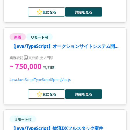
気になる
詳細を見る
新着
リモート可
【Java/TypeScript】オークションサイトシステム開発
案件・求人
業務委託
東京都 虎ノ門駅
~ 750,000
円/月額
Java
JavaScript
TypeScript
Spring
Vue.js
気になる
詳細を見る
リモート可
【Java/TypeScript】物流DXフルスタック案件