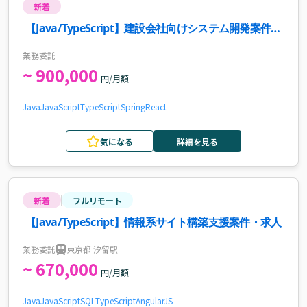
新着
【Java/TypeScript】建設会社向けシステム開発案件・
求人
業務委託
~ 900,000
円/月額
Java
JavaScript
TypeScript
Spring
React
気になる
詳細を見る
新着
フルリモート
【Java/TypeScript】情報系サイト構築支援案件・求人
業務委託
東京都 汐留駅
~ 670,000
円/月額
Java
JavaScript
SQL
TypeScript
AngularJS