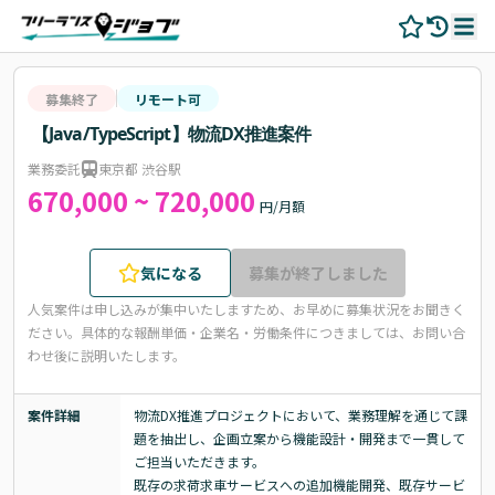
募集終了
リモート可
【Java/TypeScript】物流DX推進案件
業務委託
東京都 渋谷駅
670,000 ~ 720,000
円/月額
気になる
募集が終了しました
人気案件は申し込みが集中いたしますため、お早めに募集状況をお聞きく
ださい。
具体的な報酬単価・企業名・労働条件につきましては、お問い合
わせ後に説明いたします。
案件詳細
物流DX推進プロジェクトにおいて、業務理解を通じて課
題を抽出し、企画立案から機能設計・開発まで一貫して
ご担当いただきます。

既存の求荷求車サービスへの追加機能開発、既存サービ