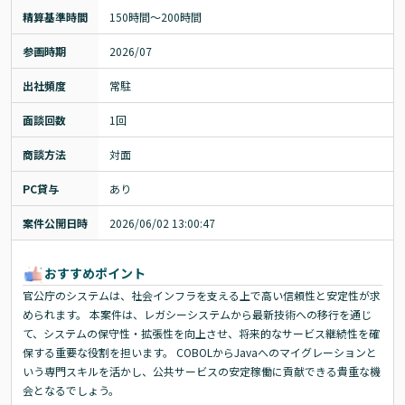
精算基準時間
150時間〜200時間
参画時期
2026/07
出社頻度
常駐
面談回数
1回
商談方法
対面
PC貸与
あり
案件公開日時
2026/06/02 13:00:47
おすすめポイント
官公庁のシステムは、社会インフラを支える上で高い信頼性と安定性が求
められます。 本案件は、レガシーシステムから最新技術への移行を通じ
て、システムの保守性・拡張性を向上させ、将来的なサービス継続性を確
保する重要な役割を担います。 COBOLからJavaへのマイグレーションと
いう専門スキルを活かし、公共サービスの安定稼働に貢献できる貴重な機
会となるでしょう。