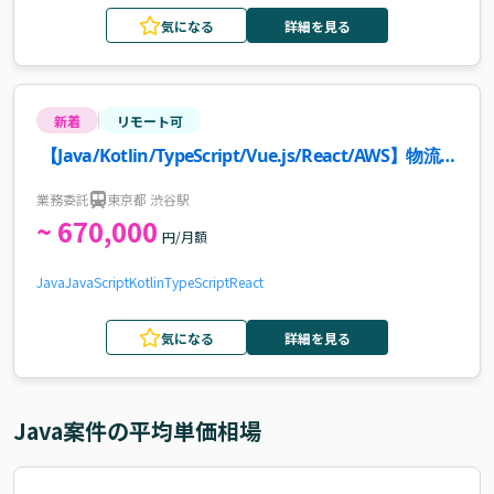
気になる
詳細を見る
新着
リモート可
【Java/Kotlin/TypeScript/Vue.js/React/AWS】物流業
界向けWebサービス新規機能開発・インフラ改善案件
業務委託
東京都 渋谷駅
~ 670,000
円/月額
Java
JavaScript
Kotlin
TypeScript
React
気になる
詳細を見る
Java
案件の平均単価相場