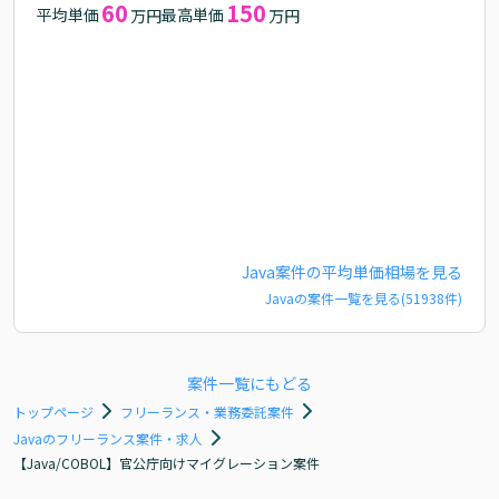
60
150
平均単価
最高単価
万円
万円
Java
案件の平均単価相場を見る
Java
の案件一覧を見る(
51938
件)
案件一覧にもどる
トップページ
フリーランス・業務委託案件
Javaのフリーランス案件・求人
【Java/COBOL】官公庁向けマイグレーション案件