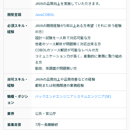
JAVAの品質向上を実施していただきます。
開発言語
Java
COBOL
必須スキル・
JAVAの開発経験が5年以上ある方希望（それに伴う経験
経験
の方）

設計～試験を一人称で対応可能な方

他者のソース解析が問題無く対応出来る方

COBOLのソース解読が可能なレベルの方

コミュニケーション力が高く、能動的に業務に取り組め
る方

勤怠、体調面が問題無い方
尚可スキル・
JAVAの品質向上や品質改善などの経験

経験
都税または税務関連の業務経験
職種・ポジシ
バックエンドエンジニア
システムエンジニア(SE)
ョン
業界
公共・官公庁
募集背景
7月～長期継続