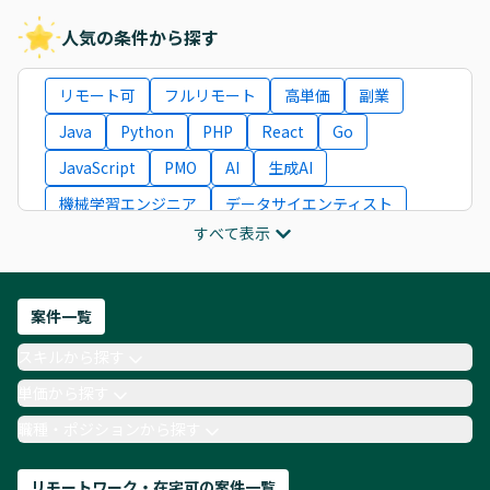
人気の条件から探す
リモート可
フルリモート
高単価
副業
Java
Python
PHP
React
Go
JavaScript
PMO
AI
生成AI
機械学習エンジニア
データサイエンティスト
すべて表示
インフラエンジニア
ITコンサルタント
フロントエンドエンジニア
ネットワークエンジニア
Webディレクター
案件一覧
AIエンジニア
Webデザイナー
スキルから探す
月収100万円 業務委託
COBOL
Ruby
単価から探す
TypeScript
Laravel
AWS
職種・ポジションから探す
リモートワーク・在宅可の案件一覧