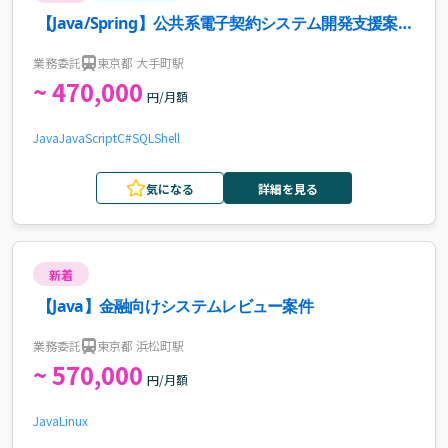
【Java/Spring】公共系電子契約システム開発支援案
件・求人
業務委託
東京都 大手町駅
~ 470,000
円/月額
Java
JavaScript
C#
SQL
Shell
気になる
詳細を見る
新着
【Java】金融向けシステムレビュー案件
業務委託
東京都 浜松町駅
~ 570,000
円/月額
Java
Linux