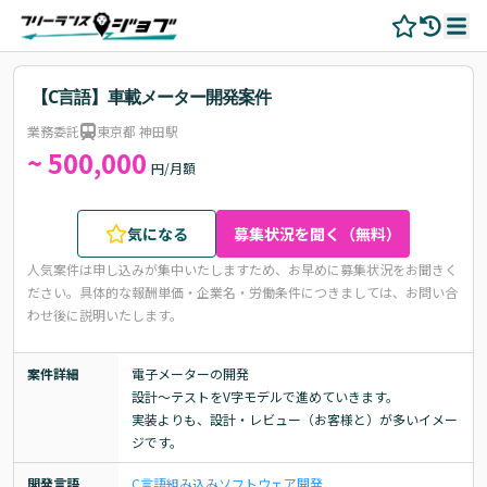
【C言語】車載メーター開発案件
業務委託
東京都 神田駅
~ 500,000
円/月額
気になる
募集状況を聞く（無料）
人気案件は申し込みが集中いたしますため、お早めに募集状況をお聞きく
ださい。
具体的な報酬単価・企業名・労働条件につきましては、お問い合
わせ後に説明いたします。
案件詳細
電子メーターの開発

設計～テストをV字モデルで進めていきます。

実装よりも、設計・レビュー（お客様と）が多いイメー
ジです。
開発言語
C言語
組み込み
ソフトウェア開発