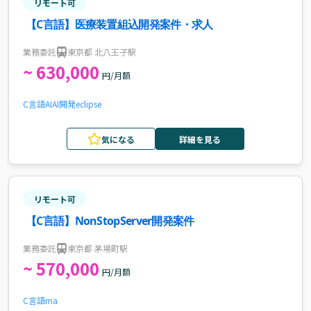
リモート可
【C言語】医療装置組込開発案件・求人
業務委託
東京都 北八王子駅
~ 630,000
円/月額
C言語
AI
AI開発
eclipse
気になる
詳細を見る
リモート可
【C言語】NonStopServer開発案件
業務委託
東京都 茅場町駅
~ 570,000
円/月額
C言語
ma