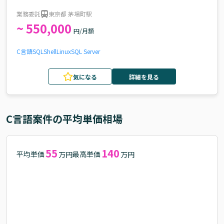
業務委託
東京都 茅場町駅
~ 550,000
円/月額
C言語
SQL
Shell
Linux
SQL Server
気になる
詳細を見る
C言語
案件の平均単価相場
55
140
平均単価
最高単価
万円
万円