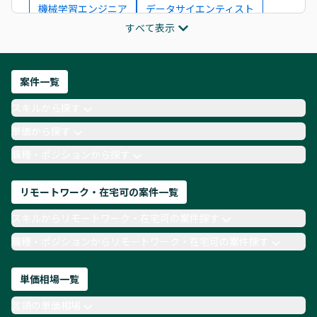
機械学習エンジニア
データサイエンティスト
すべて表示
インフラエンジニア
ITコンサルタント
フロントエンドエンジニア
ネットワークエンジニア
Webディレクター
案件一覧
AIエンジニア
Webデザイナー
スキルから探す
月収100万円 業務委託
COBOL
Ruby
単価から探す
TypeScript
Laravel
AWS
職種・ポジションから探す
リモートワーク・在宅可の案件一覧
スキルからリモートワーク・在宅可の案件探す
職種・ポジションからリモートワーク・在宅可の案件探す
単価相場一覧
言語の単価相場