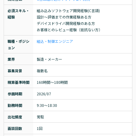
必須スキル・
組み込みソフトウェア開発経験(C言語)

経験
設計～評価までの作業経験ある方

デバイスドライバ開発経験のある方

お客様とのレビュー経験（抵抗ない方）
職種・ポジシ
組込・制御エンジニア
ョン
業界
製造・メーカー
募集背景
複数名
精算基準時間
160時間〜180時間
参画時期
2026/07
勤務時間
9:30～18:30
出社頻度
常駐
面談回数
1回